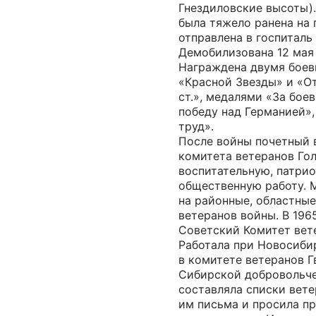
Гнездиловские высоты).
была тяжело ранена на 
отправлена в госпиталь
Демобилизована 12 мая 
Награждена двумя боев
«Красной Звезды» и «От
ст.», медалями «За боев
победу над Германией»,
труд».
После войны почетный в
комитета ветеранов Гол
воспитательную, патри
общественную работу. 
на районные, областны
ветеранов войны. В 196
Советский Комитет вет
Работала при Новосиб
в комитете ветеранов 
Сибирской добровольче
составляла списки вете
им письма и просила п