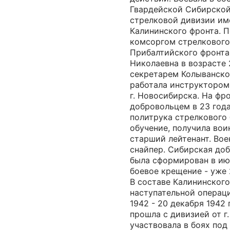
Гвардейской Сибирско
стрелковой дивизии им
Калининского фронта. 
комсоргом стрелкового
Прибалтийского фронта
Николаевна в возрасте 
секретарем Колыванско
работала инструктором
г. Новосибирска. На фр
добровольцем в 23 год
политрука стрелкового
обучение, получила вои
старший лейтенант. Вое
снайпер. Сибирская до
была сформирован в ию
боевое крещение - уже 
В составе Калининского
наступательной операц
1942 - 20 декабря 1942 
прошла с дивизией от г.
участвовала в боях под