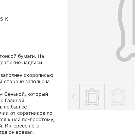
5-К
тонкой бумаги. На
графские надписи
 заполнен скорописью
ой стороне заполнена
.
м Сенькой, который
 с Галиной
, не был ее
чии от соратников по
ся к ней по-простому,
й. Интересен его
где он воевал.