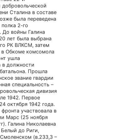
й добровольческой
ени Сталина в составе
Позже была переведена
 полка 2-го
. До войны Галина
20 лет была выбрана
го РК ВЛКСМ, затем
 в Обкоме комсомола
онт ушла
а в должности
 батальона. Прошла
нское звание гвардии
нная специальность –
бровольческая дивизия
ле 1942. Первое
24 октября 1942 года.
 фронта участвовала в
ии Марс (25 ноября
гг). Галина Николаевна
 Белый до Риги,
 Смоленском (в.233,3 –