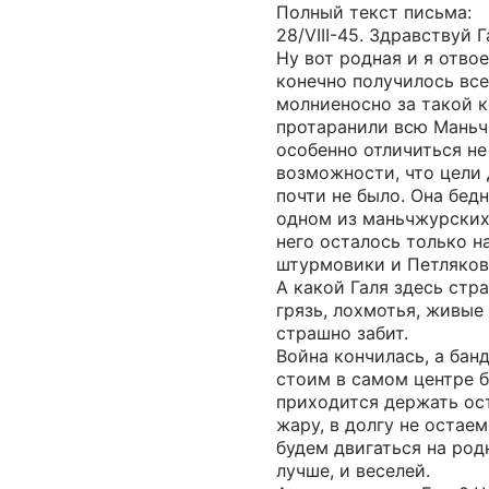
Полный текст письма:
28/VIII-45. Здравствуй Г
Ну вот родная и я отво
конечно получилось вс
молниеносно за такой 
протаранили всю Маньч
особенно отличиться не
возможности, что цели
почти не было. Она бед
одном из маньчжурских
него осталось только н
штурмовики и Петляков
А какой Галя здесь стр
грязь, лохмотья, живые
страшно забит.
Война кончилась, а бан
стоим в самом центре 
приходится держать ос
жару, в долгу не остае
будем двигаться на род
лучше, и веселей.