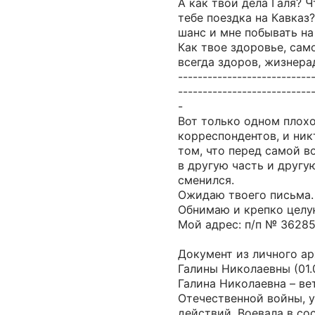
А как твои дела Галя? 
тебе поездка на Кавказ
шанс и мне побывать на
Как твое здоровье, сам
всегда здоров, жизнера
---------------------------
---------------------------
-
Вот только одном плох
корреспондентов, и ник
том, что перед самой в
в другую часть и другу
сменился.
Ожидаю твоего письма.
Обнимаю и крепко целу
Мой адрес: п/п № 3628
Документ из личного а
Галины Николаевны (01.05
Галина Николаевна – ве
Отечественной войны, 
действий. Воевала в со