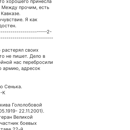
Что хорошего принесла
? Между прочим, есть
 Кавказе.
очувствие. Я как
достен.
------------------------2-
---------------------------
о растерял своих
то не пишет. Дело в
ойной нас перебросили
ю армию, адресок
ю Сенька.
5-К
рхива Гололобовой
.1919- 22.11.2001).
теран Великой
участник боевых
ставе 22-й