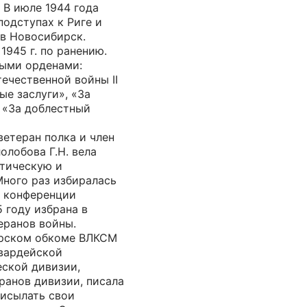
 В июле 1944 года
подступах к Риге и
 в Новосибирск.
1945 г. по ранению.
ыми орденами:
ечественной войны II
ые заслуги», «За
 «За доблестный
етеран полка и член
олобова Г.Н. вела
отическую и
Много раз избиралась
е конференции
5 году избрана в
еранов войны.
ирском обкоме ВЛКСМ
Гвардейской
ской дивизии,
ранов дивизии, писала
рисылать свои