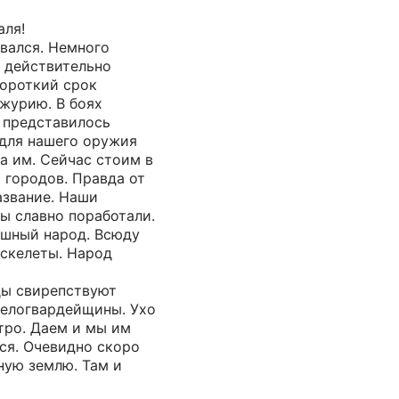
аля!
евался. Немного
е действительно
короткий срок
журию. В боях
 представилось
 для нашего оружия
на им. Сейчас стоим в
 городов. Правда от
азвание. Наши
ы славно поработали.
ашный народ. Всюду
 скелеты. Народ
ды свирепствуют
белогвардейщины. Ухо
тро. Даем и мы им
мся. Очевидно скоро
ную землю. Там и