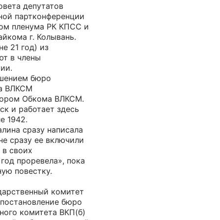
овета депутатов
нной партконференции
ном пленума РК КПСС и
айкома г. Колывань.
не 21 год) из
ют в члены
ии.
ешением бюро
а ВЛКСМ
тором Обкома ВЛКСМ.
ск и работает здесь
е 1942.
алина сразу написала
 не сразу ее включили
 в своих
год проревела», пока
ую повестку.
ударственный комитет
 постановление бюро
ного комитета ВКП(б)