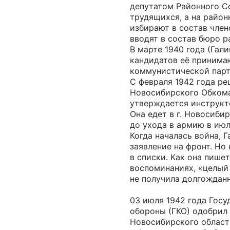
депутатом Районного С
трудящихся, а на райо
избирают в состав чле
вводят в состав бюро р
В марте 1940 года (Гали
кандидатов её принима
коммунистической парт
С февраля 1942 года р
Новосибирского Обком
утверждается инструк
Она едет в г. Новосибир
до ухода в армию в июл
Когда началась война, Г
заявление на фронт. Но
в списки. Как она пишет
воспоминаниях, «целый 
не получила долгожданн
03 июля 1942 года Гос
обороны (ГКО) одобрил
Новосибирского област