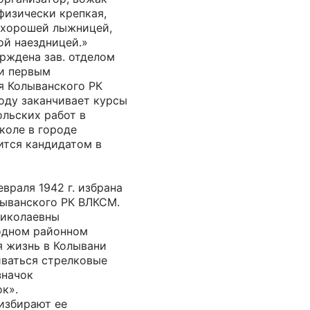
физически крепкая,
е хорошей лыжницей,
ой наездницей.»
ерждена зав. отделом
 и первым
я Колыванского РК
оду заканчивает курсы
льских работ в
коле в городе
ится кандидатом в
евраля 1942 г. избрана
ыванского РК ВЛКСМ.
Николаевны
одном районном
 жизнь в Колывани
иваться стрелковые
значок
к».
избирают ее