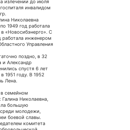
на излечении до июля
з госпиталя инвалидом
гр.
алина Николаевна
 по 1949 год работала
 в «Новосибэнерго». С
од работала инженером
Областного Управления
аточно поздно, в 32
а и Александр
нились спустя 6 лет
в 1951 году. В 1952
ь Лена.
 в семейном
х Галина Николаевна,
ила большую
 среди молодежи,
еи боевой славы.
седателем комитета
обровольческой