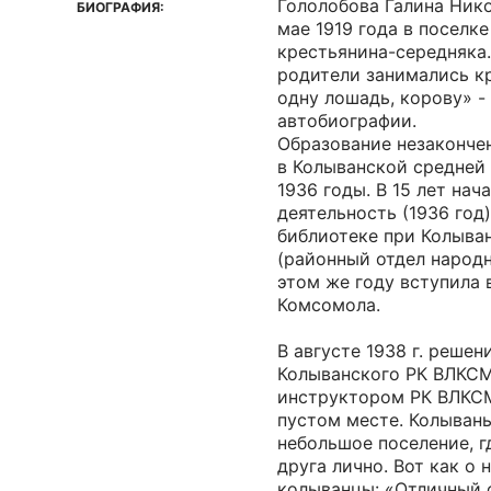
Гололобова Галина Ник
БИОГРАФИЯ:
мае 1919 года в поселке
крестьянина-середняка
родители занимались к
одну лошадь, корову» -
автобиографии.
Образование незакончен
в Колыванской средней 
1936 годы. В 15 лет на
деятельность (1936 год
библиотеке при Колыв
(районный отдел народн
этом же году вступила 
Комсомола.
В августе 1938 г. реше
Колыванского РК ВЛКС
инструктором РК ВЛКСМ
пустом месте. Колывань
небольшое поселение, г
друга лично. Вот как о
колыванцы: «Отличный 