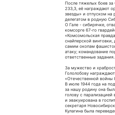
После тяжелых боев за
233,3, её награждают 
звезды» и отпуском на 
делегатом в родную Си
О Гале - сибирячке, от
комсорге 67-го гвардей
«Комсомольская правда»
снайперской винтовки, 
самим окопам фашистов
атаку; командование по
ответственные задания.
За мужество и храброс
Гололобову награждают
«Отечественной войны I и
В июле 1944 года на под
за нашу родину она был
голову с парализацией 
и эвакуирована в госпи
секретаря Новосибирск
Кулагина была переведе