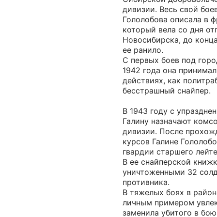
дивизии. Весь свой бое
Гололобова описала в ф
который вела со дня от
Новосибирска, до конца
ее ранило.
С первых боев под гор
1942 года она принимал
действиях, как политра
бесстрашный снайпер.
В 1943 году с упраздне
Галину назначают комсо
дивизии. После прохож
курсов Галине Гололоб
гвардии старшего лейте
В ее снайперской книжк
уничтоженными 32 солд
противника.
В тяжелых боях в район
личным примером увлекл
заменила убитого в бою