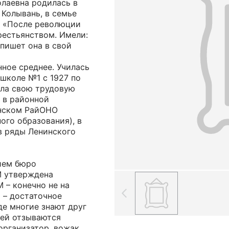
олаевна родилась в
 Колывань, в семье
. «После революции
рестьянством. Имели:
 пишет она в свой
ное среднее. Училась
школе №1 с 1927 по
чала свою трудовую
) в районной
анском РайОНО
ого образования), в
в ряды Ленинского
нием бюро
М утверждена
 – конечно не на
 – достаточное
де многие знают друг
 ней отзываются
организатор, вожак