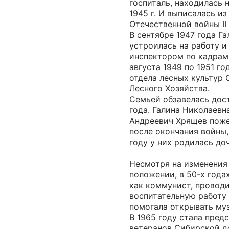
госпиталь, находилась 
1945 г. И выписалась и
Отечественной войны II 
В сентябре 1947 года Г
устроилась на работу и
инспектором по кадрам
августа 1949 по 1951 г
отдела лесных культур 
Лесного Хозяйства.
Семьей обзавелась дост
года. Галина Николаевн
Андреевич Хрящев поже
после окончания войны, 
году у них родилась доч
Несмотря на изменения
положении, в 50-х года
как коммунист, провод
воспитательную работу
помогала открывать муз
В 1965 году стала пред
ветеранов Сибирской д