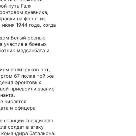
вой путь Галя
ронтовом дневнике,
правки на фронт из
 июня 1944 года, когда
одом Белый осенью
а участие в боевых
ботник медсанбата и
нием политруков рот,
ргом 67 полка той же
дения фронтовых
овой присвоили звание
нанта.
е числятся
ата и офицера
е станции Гнездилово
а солдат в атаку,
 командира батальона.