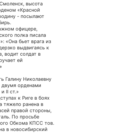
 Смоленск, высота
орденом «Красной
родину - посылают
бирь.
важном офицере,
ского полка писала
: «Она бьет врага из
дерзко выдвигаясь к
, водит солдат в
ручает ей
»
ть Галину Николаевну
 двумя орденами
 II ст.»
ступах к Риге в боях
а тяжело ранена в
всей правой стороны,
таль. По просьбе
ого Обкома КПСС тов.
на в новосибирский