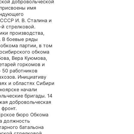
ской добровольческой
 присвоены имя
андующего
ССР И. В. Сталина и
‑й стрелковой.
ики производства,
. В боевые ряды
 обкома партии, в том
осибирского обкома
ова, Вера Куюмова,
етарей горкомов и
о 50 работников
вхозов. Инициативу
аях и областях Сибири
сноярске начали
льческие бригады. 14
ская добровольческая
 фронт.
бирское бюро Обкома
а должность
тарного батальона
еской стрелковой