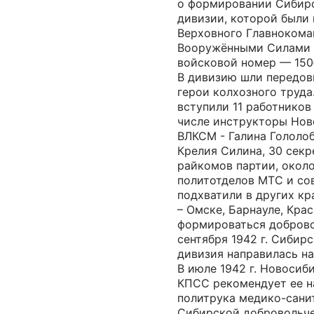
о формировании Сибир
дивизии, которой были
Верховного Главноком
Вооружёнными Силами С
войсковой номер — 150
В дивизию шли передов
герои колхозного труда
вступили 11 работников
числе инструкторы Нов
ВЛКСМ - Галина Гололоб
Крелия Силина, 30 секр
райкомов партии, окол
политотделов МТС и со
подхватили в других кр
– Омске, Барнауле, Кра
формироваться доброво
сентября 1942 г. Сибир
дивизия направилась на
В июле 1942 г. Новоси
КПСС рекомендует ее н
политрука медико-сани
Сибирской добровольч