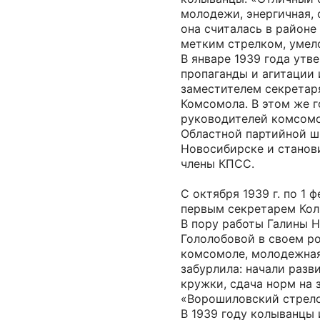
молодежи, энергичная, 
она считалась в район
метким стрелком, умел
В январе 1939 года утв
пропаганды и агитации
заместителем секретар
Комсомола. В этом же г
руководителей комсомо
Областной партийной ш
Новосибирске и станов
члены КПСС.
С октября 1939 г. по 1 ф
первым секретарем Кол
В пору работы Галины 
Гололобовой в своем р
комсомоле, молодежная
забурлила: начали разв
кружки, сдача норм на 
«Ворошиловский стрело
В 1939 году колыванцы 