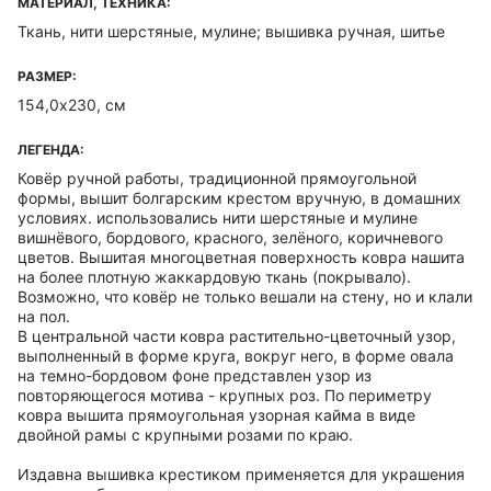
МАТЕРИАЛ, ТЕХНИКА:
Ткань, нити шерстяные, мулине; вышивка ручная, шитье
РАЗМЕР:
154,0х230, см
ЛЕГЕНДА:
Ковёр ручной работы, традиционной прямоугольной
формы, вышит болгарским крестом вручную, в домашних
условиях. использовались нити шерстяные и мулине
вишнёвого, бордового, красного, зелёного, коричневого
цветов. Вышитая многоцветная поверхность ковра нашита
на более плотную жаккардовую ткань (покрывало).
Возможно, что ковёр не только вешали на стену, но и клали
на пол.
В центральной части ковра растительно-цветочный узор,
выполненный в форме круга, вокруг него, в форме овала
на темно-бордовом фоне представлен узор из
повторяющегося мотива - крупных роз. По периметру
ковра вышита прямоугольная узорная кайма в виде
двойной рамы с крупными розами по краю.
Издавна вышивка крестиком применяется для украшения