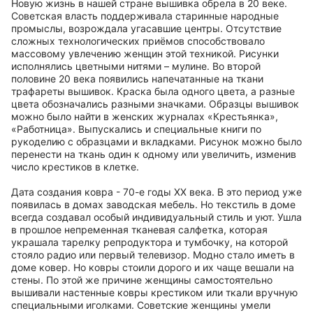
Новую жизнь в нашей стране вышивка обрела в 20 веке.
Советская власть поддерживала старинные народные
промыслы, возрождала угасавшие центры. Отсутствие
сложных технологических приёмов способствовало
массовому увлечению женщин этой техникой. Рисунки
исполнялись цветными нитями – мулине. Во второй
половине 20 века появились напечатанные на ткани
трафареты вышивок. Краска была одного цвета, а разные
цвета обозначались разными значками. Образцы вышивок
можно было найти в женских журналах «Крестьянка»,
«Работница». Выпускались и специальные книги по
рукоделию с образцами и вкладками. Рисунок можно было
перенести на ткань один к одному или увеличить, изменив
число крестиков в клетке.
Дата создания ковра - 70-е годы ХХ века. В это период уже
появилась в домах заводская мебель. Но текстиль в доме
всегда создавал особый индивидуальный стиль и уют. Ушла
в прошлое непременная тканевая салфетка, которая
украшала тарелку репродуктора и тумбочку, на которой
стояло радио или первый телевизор. Модно стало иметь в
доме ковер. Но ковры стоили дорого и их чаще вешали на
стены. По этой же причине женщины самостоятельно
вышивали настенные ковры крестиком или ткали вручную
специальными иголками. Советские женщины умели