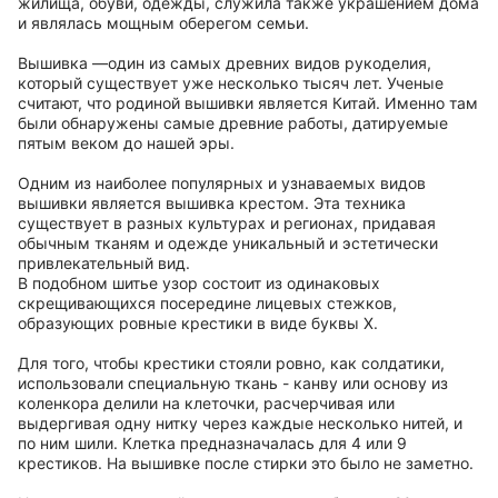
жилища, обуви, одежды, служила также украшением дома
и являлась мощным оберегом семьи.
Вышивка —один из самых древних видов рукоделия,
который существует уже несколько тысяч лет. Ученые
считают, что родиной вышивки является Китай. Именно там
были обнаружены самые древние работы, датируемые
пятым веком до нашей эры.
Одним из наиболее популярных и узнаваемых видов
вышивки является вышивка крестом. Эта техника
существует в разных культурах и регионах, придавая
обычным тканям и одежде уникальный и эстетически
привлекательный вид.
В подобном шитье узор состоит из одинаковых
скрещивающихся посередине лицевых стежков,
образующих ровные крестики в виде буквы Х.
Для того, чтобы крестики стояли ровно, как солдатики,
использовали специальную ткань - канву или основу из
коленкора делили на клеточки, расчерчивая или
выдергивая одну нитку через каждые несколько нитей, и
по ним шили. Клетка предназначалась для 4 или 9
крестиков. На вышивке после стирки это было не заметно.