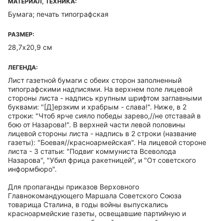
МАТЕРИАЛ, ТЕХНИКА:
Бумага; печать типографская
РАЗМЕР:
28,7х20,9 см
ЛЕГЕНДА:
Лист газетной бумаги с обеих сторон заполненный
типографскими надписями. На верхнем поле лицевой
стороны листа - надпись крупным шрифтом заглавными
буквами: "[Д]ерзким и храбрым - слава!". Ниже, в 2
строки: "Чтоб ярче сияло победы зарево,//не отставай в
бою от Назарова!". В верхней части левой половины
лицевой стороны листа - надпись в 2 строки (название
газеты): "Боевая//красноармейская". На лицевой стороне
листа - 3 статьи: "Подвиг коммуниста Всеволода
Назарова", "Убил фрица ракетницей", и "От советского
информбюро".
Для пропаганды приказов Верховного
Главнокомандующего Маршала Советского Союза
товарища Сталина, в годы войны выпускались
красноармейские газеты, освещавшие партийную и