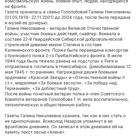
комсомольскую жизнь, боевой опыт, людей, находящихся
на фронте.
Газета хранилась в семье Гололобовой Галины Николаевны
(01.05.1919- 22.11.2001) до 2004 года, после была передана
в музей ее дочерью.
Галина Николаевна – ветеран Великой Отечественной
войны, участник боевых действий, снайпер. Воевала в
составе 22-й Гвардейской Сибирской добровольческой
стрелковой дивизии имени Сталина в составе
Калининского фронта. Позже была переведена комсоргом
стрелкового полка 2-го Прибалтийского фронта. В июле
1944 года была тяжело ранена на подступах к Риге и
отправлена в госпиталь в Новосибирск. Демобилизована 12
мая 1945 г. по ранению. Награждена двумя боевыми
орденами: «Красной Звезды» и «Отечественной войны II
ст.», медалями «За боевые заслуги», «За победу над
Германией», «За доблестный труд».
После войны почетный ветеран полка и член Советского
Комитета ветеранов Гололобова Г.Н. вела воспитательную,
патриотическую и общественную работу.
Газеты Галина Николаевна хранила, так как в них стать о
ее однополчанах. Всеволод Назаров упомянут в ее
фронтовом дневнике. Он записал в этом дневнике ей на
память текст песни «Алена».