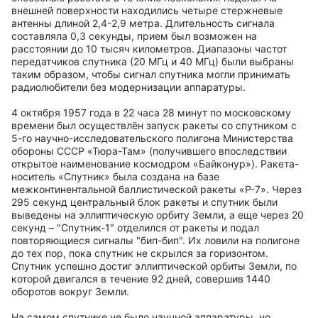
внешней поверхности находились четыре стержневые
антенны длиной 2,4-2,9 метра. Длительность сигнала
составляла 0,3 секунды, прием был возможен на
расстоянии до 10 тысяч километров. Диапазоны частот
передатчиков спутника (20 МГц и 40 МГц) были выбраны
таким образом, чтобы сигнал спутника могли принимать
радиолюбители без модернизации аппаратуры.
4 октября 1957 года в 22 часа 28 минут по московскому
времени был осуществлён запуск ракеты со спутником с
5-го научно-исследовательского полигона Министерства
обороны СССР «Тюра-Там» (получившего впоследствии
открытое наименование космодром «Байконур»). Ракета-
носитель «Спутник» была создана на базе
межконтинентальной баллистической ракеты «Р-7». Через
295 секунд центральный блок ракеты и спутник были
выведены на эллиптическую орбиту Земли, а еще через 20
секунд – "Спутник-1" отделился от ракеты и подал
повторяющиеся сигналы "бип-бип". Их ловили на полигоне
до тех пор, пока спутник не скрылся за горизонтом.
Спутник успешно достиг эллиптической орбиты Земли, по
которой двигался в течение 92 дней, совершив 1440
оборотов вокруг Земли.
На самом спутнике не было научной аппаратуры, но