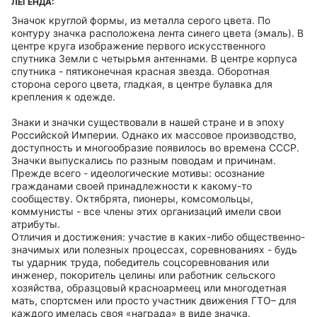
ЛЕГЕНДА:
Значок круглой формы, из металла серого цвета. По
контуру значка расположена лента синего цвета (эмаль). В
центре круга изображение первого искусственного
спутника Земли с четырьмя антеннами. В центре корпуса
спутника - пятиконечная красная звезда. Оборотная
сторона серого цвета, гладкая, в центре булавка для
крепления к одежде.
Знаки и значки существовали в нашей стране и в эпоху
Российской Империи. Однако их массовое производство,
доступность и многообразие появилось во времена СССР.
Значки выпускались по разным поводам и причинам.
Прежде всего - идеологические мотивы: осознание
гражданами своей принадлежности к какому-то
сообществу. Октябрята, пионеры, комсомольцы,
коммунисты - все члены этих организаций имели свои
атрибуты.
Отличия и достижения: участие в каких-либо общественно-
значимых или полезных процессах, соревнованиях - будь
ты ударник труда, победитель соцсоревнования или
инженер, покоритель целины или работник сельского
хозяйства, образцовый красноармеец или многодетная
мать, спортсмен или просто участник движения ГТО– для
каждого имелась своя «награда» в виде значка.