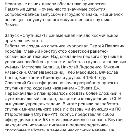
Некоторые из них давали обладателю привилегии.
Памятные даты: – очень часто значимые события
сопровождались выпуском нагрудного знака. Наш значок
посвящен запуску первого искусственного спутника
Земли.
Запуск «Спутника-1» ознаменовал начало космической
эры человечества.
Работы по созданию спутника курировал Сергей Павлович
Королёв, главный конструктор советской ракетно-
космической техники. Над созданием первого спутника в
условиях особой секретности работала группа талантливых
учёных: Мстислав Келдыш, Николай Лидоренко, Михаил
Рязанский, Олег Ивановский, Глеб Максимов, Вячеслав
Лаппо, Константин Крингауз и другие. В 1954 году
Советский Союз официально начал разработку проекта
спутника под кодовым названием «Объект Д».
Первоначально планировалось создать более сложный и
функциональный аппарат, но сроки и конкуренция с США
вынудили упрощать задачи. В итоге решили разработать
спутник минимального веса и с базовыми функциями ПС-1
("Простейший Спутник-1"). Корпус представлял собой
сферу диаметром 58 см из алюминиевого сплава. Внутри
находились источник питания и радиопередатчики,
способные работать в течение нескольких недель. На