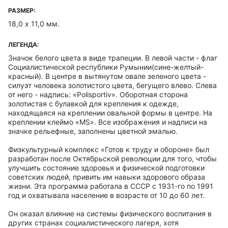
РАЗМЕР:
18,0 х 11,0 мм.
ЛЕГЕНДА:
Значок белого цвета в виде трапеции. В левой части - флаг
Социалистической республики Румынии(сине-желтый-
красный). В центре в вытянутом овале зеленого цвета -
силуэт человека золотистого цвета, бегущего влево. Слева
от него - надпись: «Polisportiv». Оборотная сторона
золотистая с булавкой для крепления к одежде,
находящаяся на креплении овальной формы в центре. На
креплении клеймо «MS». Все изображения и надписи на
значке рельефные, заполнены цветной эмалью.
Физкультурный комплекс «Готов к труду и обороне» был
разработан после Октябрьской революции для того, чтобы
улучшить состояние здоровья и физической подготовки
советских людей, привить им навыки здорового образа
жизни. Эта программа работала в СССР с 1931-го по 1991
год и охватывала население в возрасте от 10 до 60 лет.
Он оказал влияние на системы физического воспитания в
других странах социалистического лагеря, хотя