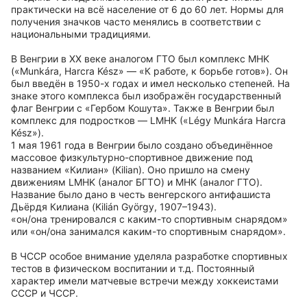
практически на всё население от 6 до 60 лет. Нормы для
получения значков часто менялись в соответствии с
национальными традициями.
В Венгрии в ХХ веке аналогом ГТО был комплекс MHK
(«Munkára, Harcra Kész» — «К работе, к борьбе готов»). Он
был введён в 1950-х годах и имел несколько степеней. На
знаке этого комплекса был изображён государственный
флаг Венгрии с «Гербом Кошута». Также в Венгрии был
комплекс для подростков — LMHK («Légy Munkára Harcra
Kész»).
1 мая 1961 года в Венгрии было создано объединённое
массовое физкультурно-спортивное движение под
названием «Килиан» (Kilian). Оно пришло на смену
движениям LMHK (аналог БГТО) и MHK (аналог ГТО).
Название было дано в честь венгерского антифашиста
Дьёрдя Килиана (Kilián György, 1907–1943).
«он/она тренировался с каким-то спортивным снарядом»
или «он/она занимался каким-то спортивным снарядом».
В ЧССР особое внимание уделяла разработке спортивных
тестов в физическом воспитании и т.д. Постоянный
характер имели матчевые встречи между хоккеистами
СССР и ЧССР.