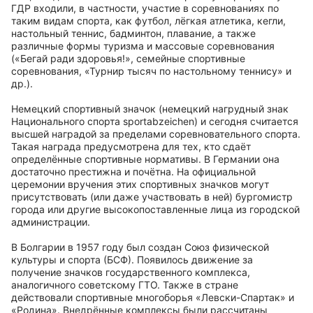
ГДР входили, в частности, участие в соревнованиях по
таким видам спорта, как футбол, лёгкая атлетика, кегли,
настольный теннис, бадминтон, плавание, а также
различные формы туризма и массовые соревнования
(«Бегай ради здоровья!», семейные спортивные
соревнования, «Турнир тысяч по настольному теннису» и
др.).
Немецкий спортивный значок (немецкий нагрудный знак
Национального спорта sportabzeichen) и сегодня считается
высшей наградой за пределами соревновательного спорта.
Такая награда предусмотрена для тех, кто сдаёт
определённые спортивные нормативы. В Германии она
достаточно престижна и почётна. На официальной
церемонии вручения этих спортивных значков могут
присутствовать (или даже участвовать в ней) бургомистр
города или другие высокопоставленные лица из городской
администрации.
В Болгарии в 1957 году был создан Союз физической
культуры и спорта (БСФ). Появилось движение за
получение значков государственного комплекса,
аналогичного советскому ГТО. Также в стране
действовали спортивные многоборья «Левски-Спартак» и
«Родина». Внедрённые комплексы были рассчитаны