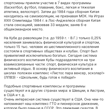
спортсмены приняли участие в 7 видах программы
(баскетбол, футбол, плавание, бокс, легкая и тяжелая
атлетика, велоспорт). Затем до 1984 года сборная Китая
находилась на самоизоляции, не признавая МОК. На Играх
XXIII Олимпиады 1984 г. в Лос-Анджелесе сборная Китая
стала сенсацией, завоевав 33 медали, заняв 6-е
общекомандное место.
На Кубе до революции (т.е. до 1959 г. - В.Г.) только 0,25%
населения занималась физической культурой и спортом,
только 15 тыс. человек из шестимиллионного населения
состояли в спортивных обществах и клубах. Спорт был
привилегией исключительно богатых. Сегодня система
физического воспитания Кубы подразделяется на три
взаимосвязанные части: спорт, физическая культура и
активный отдых. В основу физического воспитания в
школах положен комплекс «Листос пара венсер, эсколар!»
(ЛПВЭ) - «Школьник, будь готов к победе!»
Подобные спортивные комплексы и программы
существуют и в других странах мира: в Швеции, в Австрии,
в США и т. д.
Очень интересная система существует в США. Она чем-то
напоминает наш комплекс ГТО и пионерское движение,
которое было раньше в СССР. Это движение скаутов. В