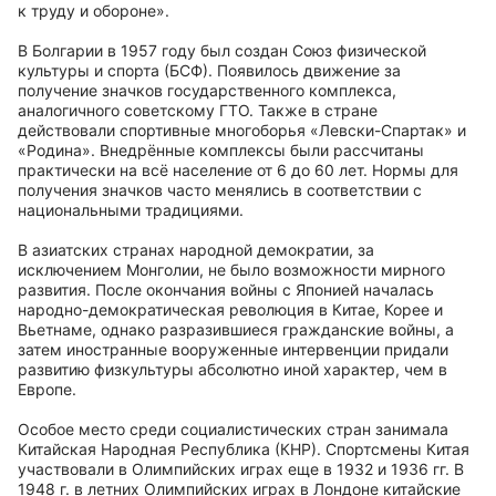
к труду и обороне».
В Болгарии в 1957 году был создан Союз физической
культуры и спорта (БСФ). Появилось движение за
получение значков государственного комплекса,
аналогичного советскому ГТО. Также в стране
действовали спортивные многоборья «Левски-Спартак» и
«Родина». Внедрённые комплексы были рассчитаны
практически на всё население от 6 до 60 лет. Нормы для
получения значков часто менялись в соответствии с
национальными традициями.
В азиатских странах народной демократии, за
исключением Монголии, не было возможности мирного
развития. После окончания войны с Японией началась
народно-демократическая революция в Китае, Корее и
Вьетнаме, однако разразившиеся гражданские войны, а
затем иностранные вооруженные интервенции придали
развитию физкультуры абсолютно иной характер, чем в
Европе.
Особое место среди социалистических стран занимала
Китайская Народная Республика (КНР). Спортсмены Китая
участвовали в Олимпийских играх еще в 1932 и 1936 гг. В
1948 г. в летних Олимпийских играх в Лондоне китайские