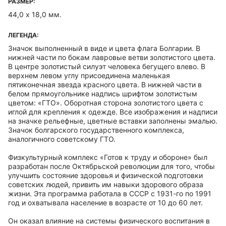
РАЗМЕР:
44,0 х 18,0 мм.
ЛЕГЕНДА:
Значок выполненный в виде и цвета флага Болгарии. В
нижней части по бокам лавровые ветви золотистого цвета.
В центре золотистый силуэт человека бегущего влево. В
верхнем левом углу присоединена маленькая
пятиконечная звезда красного цвета. В нижней части в
белом прямоугольнике надпись шрифтом золотистым
цветом: «ГТО». Оборотная сторона золотистого цвета с
иглой для крепления к одежде. Все изображения и надписи
на значке рельефные, цветные вставки заполнены эмалью.
Значок болгарского государственного комплекса,
аналогичного советскому ГТО.
Физкультурный комплекс «Готов к труду и обороне» был
разработан после Октябрьской революции для того, чтобы
улучшить состояние здоровья и физической подготовки
советских людей, привить им навыки здорового образа
жизни. Эта программа работала в СССР с 1931-го по 1991
год и охватывала население в возрасте от 10 до 60 лет.
Он оказал влияние на системы физического воспитания в