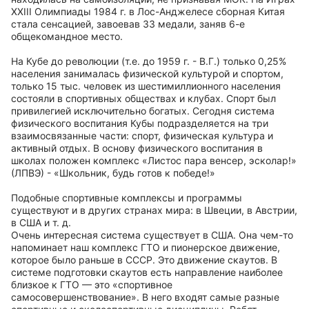
XXIII Олимпиады 1984 г. в Лос-Анджелесе сборная Китая
стала сенсацией, завоевав 33 медали, заняв 6-е
общекомандное место.
На Кубе до революции (т.е. до 1959 г. - В.Г.) только 0,25%
населения занималась физической культурой и спортом,
только 15 тыс. человек из шестимиллионного населения
состояли в спортивных обществах и клубах. Спорт был
привилегией исключительно богатых. Сегодня система
физического воспитания Кубы подразделяется на три
взаимосвязанные части: спорт, физическая культура и
активный отдых. В основу физического воспитания в
школах положен комплекс «Листос пара венсер, эсколар!»
(ЛПВЭ) - «Школьник, будь готов к победе!»
Подобные спортивные комплексы и программы
существуют и в других странах мира: в Швеции, в Австрии,
в США и т. д.
Очень интересная система существует в США. Она чем-то
напоминает наш комплекс ГТО и пионерское движение,
которое было раньше в СССР. Это движение скаутов. В
системе подготовки скаутов есть направление наиболее
близкое к ГТО — это «спортивное
самосовершенствование». В него входят самые разные