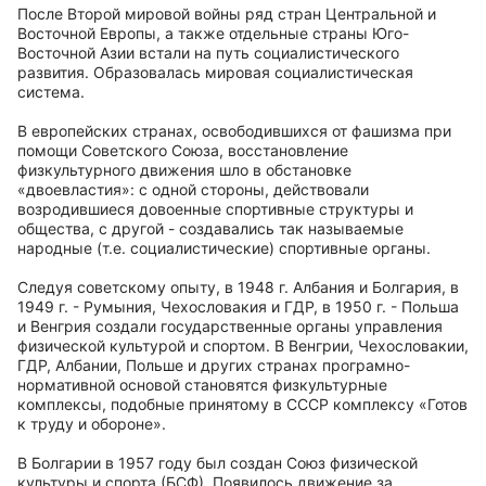
После Второй мировой войны ряд стран Центральной и
Восточной Европы, а также отдельные страны Юго-
Восточной Азии встали на путь социалистического
развития. Образовалась мировая социалистическая
система.
В европейских странах, освободившихся от фашизма при
помощи Советского Союза, восстановление
физкультурного движения шло в обстановке
«двоевластия»: с одной стороны, действовали
возродившиеся довоенные спортивные структуры и
общества, с другой - создавались так называемые
народные (т.е. социалистические) спортивные органы.
Следуя советскому опыту, в 1948 г. Албания и Болгария, в
1949 г. - Румыния, Чехословакия и ГДР, в 1950 г. - Польша
и Венгрия создали государственные органы управления
физической культурой и спортом. В Венгрии, Чехословакии,
ГДР, Албании, Польше и других странах програмно-
нормативной основой становятся физкультурные
комплексы, подобные принятому в СССР комплексу «Готов
к труду и обороне».
В Болгарии в 1957 году был создан Союз физической
культуры и спорта (БСФ). Появилось движение за