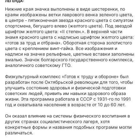
ЛЕГЕНДА:
Нижние края значка выполнены в виде шестеренки, по
краям изображены ветки лаврового венка зеленого цвета,
в центре - пятиконечная звезда красного цвета с силуэтом
спортсмена, бегущего влево (желтого цвета). Под звездой
шрифтом желтого цвета: «II степен.». В верхней части
знамя красного цвета с надписью шрифтом желтого цвета:
«готов за труд и отбрана». Оборотная сторона золотистого
цвета с креплением винт-гайка. Все изображения и
надписи на значке рельефные, цветные вставки заполнены
эмалью. Значок болгарского государственного комплекса,
аналогичного советскому ГТО.
Физкультурный комплекс «Готов к труду и обороне» был
разработан после Октябрьской революции для того, чтобы
улучшить состояние здоровья и физической подготовки
советских людей, привить им навыки здорового образа
жизни. Эта программа работала в СССР с 1931-го по 1991
год и охватывала население в возрасте от 10 до 60 лет.
Он оказал влияние на системы физического воспитания в
других странах социалистического лагеря, хотя
конкретные формы и названия подобных программ могли
различаться.