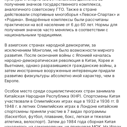
получение значков государственного комплекса,
аналогичного советскому ГТО. Также в стране
действовали спортивные многоборья «Левски-Спартак» и
«Родина». Внедрённые комплексы были рассчитаны
практически на всё население от 6 до 60 лет. Нормы для
получения значков часто менялись в соответствии с
национальными традициями.
В азиатских странах народной демократии, за
исключением Монголии, не было возможности мирного
развития. После окончания войны с Японией началась
народно-демократическая революция в Китае, Корее и
Вьетнаме, однако разразившиеся гражданские войны, а
затем иностранные вооруженные интервенции придали
развитию физкультуры абсолютно иной характер, чем в
Европе.
Особое место среди социалистических стран занимала
Китайская Народная Республика (КНР). Спортсмены Китая
участвовали в Олимпийских играх еще в 1932 и 1936 гг. В
1948 г. в летних Олимпийских играх в Лондоне китайские
спортсмены приняли участие в 7 видах программы
(баскетбол, футбол, плавание, бокс, легкая и тяжелая
атлетика, велоспорт). Затем до 1984 года сборная Китая
находилась на самоизоляции, не признавая МОК. На Играх