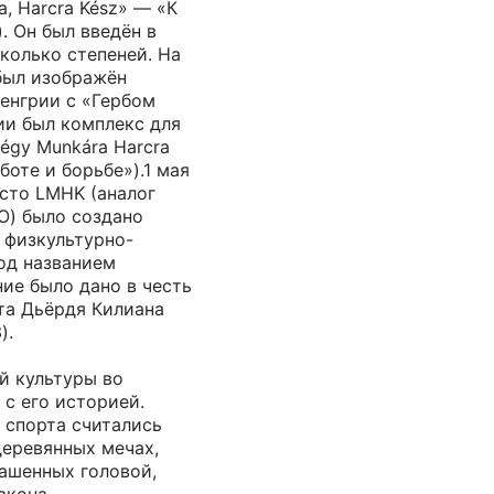
, Harcra Kész» — «К
). Он был введён в
сколько степеней. На
был изображён
енгрии с «Гербом
ии был комплекс для
égy Munkára Harcra
аботе и борьбе»).1 мая
есто LMHK (аналог
О) было создано
 физкультурно-
од названием
ание было дано в честь
та Дьёрдя Килиана
).
й культуры во
 с его историей.
спорта считались
деревянных мечах,
рашенных головой,