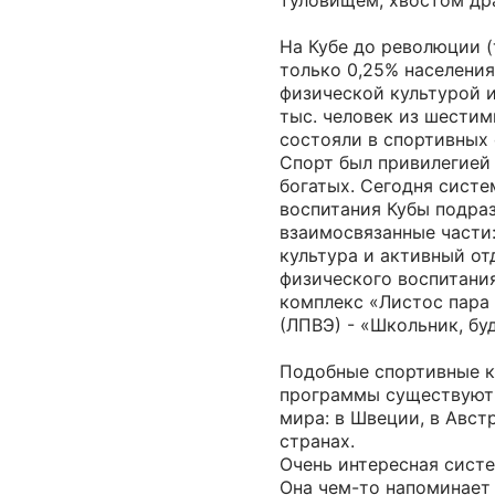
туловищем, хвостом др
На Кубе до революции (т.е
только 0,25% населени
физической культурой и
тыс. человек из шести
состояли в спортивных 
Спорт был привилегией
богатых. Сегодня систе
воспитания Кубы подраз
взаимосвязанные части:
культура и активный от
физического воспитани
комплекс «Листос пара 
(ЛПВЭ) - «Школьник, буд
Подобные спортивные 
программы существуют 
мира: в Швеции, в Авст
странах.
Очень интересная сист
Она чем-то напоминает