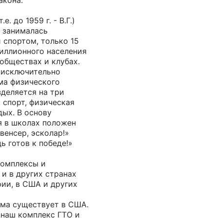
акона.
. до 1959 г. - В.Г.)
я занималась
 спортом, только 15
миллионного населения
обществах и клубах.
 исключительно
ма физического
деляется на три
 спорт, физическая
дых. В основу
я в школах положен
венсер, эсколар!»
ь готов к победе!»
комплексы и
и в других странах
рии, в США и других
ема существует в США.
 наш комплекс ГТО и