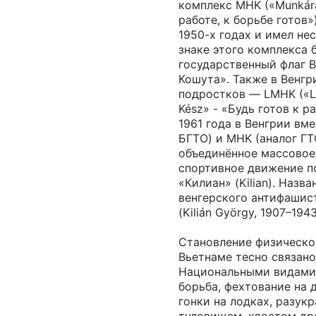
комплекс MHK («Munkára
работе, к борьбе готов»
1950-х годах и имел не
знаке этого комплекса 
государственный флаг В
Кошута». Также в Венгр
подростков — LMHK («L
Kész» - «Будь готов к р
1961 года в Венгрии вм
БГТО) и MHK (аналог ГТ
объединённое массовое
спортивное движение п
«Килиан» (Kilian). Назв
венгерского антифашис
(Kilián György, 1907–1943
Становление физическо
Вьетнаме тесно связано
Национальными видами 
борьба, фехтование на 
гонки на лодках, разук