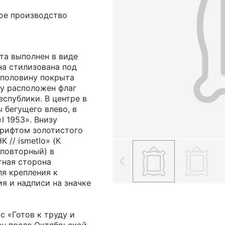
ное производство
та выполнен в виде
ина стилизована под
аполовину покрыта
ху расположен флаг
спублики. В центре в
 бегущего влево, в
I 1953». Внизу
рифтом золотистого
 // ismetlo» (К
/повторный) в
тная сторона
ля крепления к
я и надписи на значке
 «Готов к труду и