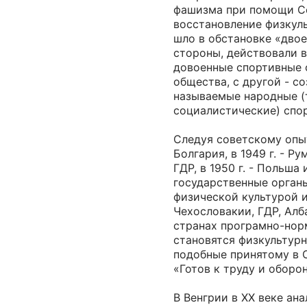
фашизма при помощи С
восстановление физкул
шло в обстановке «двое
стороны, действовали 
довоенные спортивные 
общества, с другой - с
называемые народные (
социалистические) спо
Следуя советскому опыту
Болгария, в 1949 г. - Р
ГДР, в 1950 г. - Польша
государственные орган
физической культурой и
Чехословакии, ГДР, Алб
странах програмно-нор
становятся физкультур
подобные принятому в 
«Готов к труду и оборон
В Венгрии в ХХ веке ан