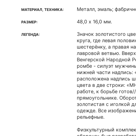
Металл, эмаль; фабрич
МАТЕРИАЛ, ТЕХНИКА:
48,0 х 16,0 мм.
РАЗМЕР:
Значок золотистого цве
ЛЕГЕНДА:
круга, где левая полов
шестерёнку, а правая н
лавровой ветвью. Ввер
Венгерской Народной Ре
ромбе - силуэт мужчины
нижней части надпись: «
расположена надпись ш
цвета в две строки: «MHK
работе, к борьбе готов/
прямоугольнике. Оборо
золотистая с иголкой д
одежде. Все изображени
рельефные.
Физкультурный комплекс