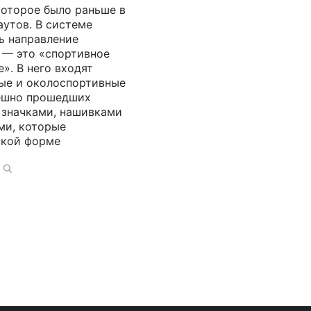
которое было раньше в
аутов. В системе
ь направление
 — это «спортивное
». В него входят
ые и околоспортивные
пешно прошедших
 значками, нашивками
ми, которые
ской форме