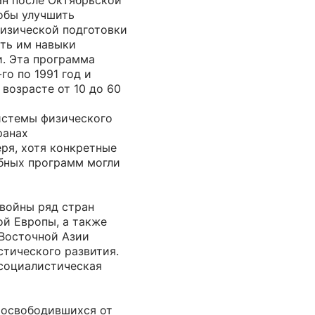
ан после Октябрьской
обы улучшить
физической подготовки
ить им навыки
и. Эта программа
го по 1991 год и
 возрасте от 10 до 60
системы физического
ранах
ря, хотя конкретные
бных программ могли
войны ряд стран
ой Европы, а также
Восточной Азии
стического развития.
социалистическая
, освободившихся от