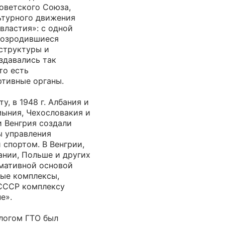
оветского Союза,
ьтурного движения
властия»: с одной
возродившиеся
структуры и
оздавались так
то есть
ртивные органы.
, в 1948 г. Албания и
умыния, Чехословакия и
 и Венгрия создали
ы управления
 спортом. В Венгрии,
ании, Польше и других
мативной основой
ные комплексы,
СССР комплексу
е».
алогом ГТО был