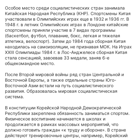
Особое место среди социалистических стран занимала
Китайская Народная Республика (КНР). Спортсмены Китая
участвовали в Олимпийских играх еще в 1932 и 1936 гг. В
1948 г. в летних Олимпийских играх в Лондоне китайские
спортсмены приняли участие в 7 видах программы
(баскетбол, футбол, плавание, бокс, легкая и тяжелая
атлетика, велоспорт). Затем до 1984 года сборная Китая
находилась на самоизоляции, не признавая МОК. На Играх
XXIII Олимпиады 1984 г. в Лос-Анджелесе сборная Китая
стала сенсацией, завоевав 33 медали, заняв 6-е
общекомандное место.
После Второй мировой войны ряд стран Центральной и
Восточной Европы, а также отдельные страны Юго-
Восточной Азии встали на путь социалистического
развития. Образовалась мировая социалистическая
система.
В конституции Корейской Народной Демократической
Республики закреплена обязанность заниматься спортом.
Физическое воспитание начинается в школах и
продолжается в рамках массовых мероприятий, что
должно готовить граждан «к труду и обороне». В стране
действуют тренировочные центры, например, Корейский