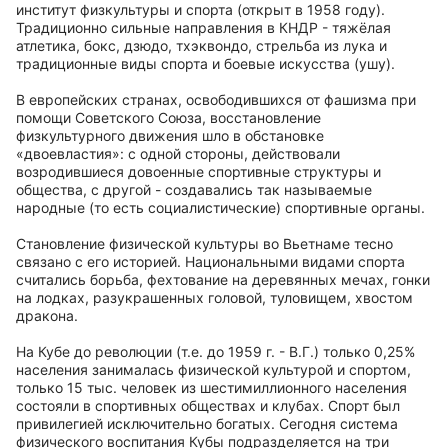
институт физкультуры и спорта (открыт в 1958 году).
Традиционно сильные направления в КНДР - тяжёлая
атлетика, бокс, дзюдо, тхэквондо, стрельба из лука и
традиционные виды спорта и боевые искусства (ушу).
В европейских странах, освободившихся от фашизма при
помощи Советского Союза, восстановление
физкультурного движения шло в обстановке
«двоевластия»: с одной стороны, действовали
возродившиеся довоенные спортивные структуры и
общества, с другой - создавались так называемые
народные (то есть социалистические) спортивные органы.
Становление физической культуры во Вьетнаме тесно
связано с его историей. Национальными видами спорта
считались борьба, фехтование на деревянных мечах, гонки
на лодках, разукрашенных головой, туловищем, хвостом
дракона.
На Кубе до революции (т.е. до 1959 г. - В.Г.) только 0,25%
населения занималась физической культурой и спортом,
только 15 тыс. человек из шестимиллионного населения
состояли в спортивных обществах и клубах. Спорт был
привилегией исключительно богатых. Сегодня система
физического воспитания Кубы подразделяется на три