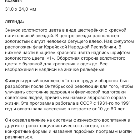
РАЗМЕР:
31,0 х 24,0 мм
ЛЕГЕНДА:
Значок золотистого цвета в виде шестерёнки с красной
пятиконечной звездой. В центре звезды расположен
золотистый силуэт человека бегущего влево. Над силуэтом
расположен флаг Корейской Народной Республики. В
нижней части в «щите» красного цвета надпись шрифтом
золотистого цвета: «1». Оборотная сторона золотистого
цвета с булавкой для крепления к одежде. Все
изображения и надписи на значке рельефные.
Физкультурный комплекс «Готов к труду и обороне» был
разработан после Октябрьской революции для того, чтобы
улучшить состояние здоровья и физической подготовки
советских людей, привить им навыки здорового образа
жизни. Эта программа работала в СССР с 1931-го по 1991
год и охватывала население в возрасте от 10 до 60 лет.
Он оказал влияние на системы физического воспитания в
других странах социалистического лагеря, хотя
конкретные формы и названия подобных программ могли
различаться.