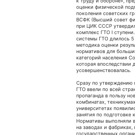
к труду и обороне», пр
оценки физической под
поколения советских гра
ВСФК (Высший совет фи
при ЦИК СССР утверди
комплекс ГТО I ступени
системы ГТО длилось 5 
методика оценки резул
нормативов для больши
категорий населения С
которая впоследствии 
усовершенствовалась.
Сразу по утверждению 
ГТО ввели по всей стра
пропаганда в пользу но
комбинатах, техникумах
университетах появили
занятия по подготовке 
Нормативы выполняли в
на заводах и фабриках, 
государственных органи