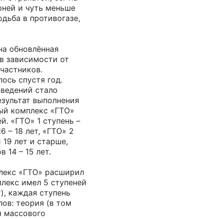
рней и чуть меньше
одьба в противогазе,
на обновлённая
в зависимости от
частников.
ось спустя год.
введений стало
езультат выполнения
ый комплекс «ГТО»
й. «ГТО» 1 ступень –
 – 18 лет, «ГТО» 2
 19 лет и старше,
 14 – 15 лет.
плекс «ГТО» расширил
лекс имел 5 ступеней
т), каждая ступень
лов: теория (в том
я массового