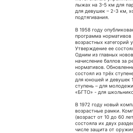
лыжах на 3-5 км для па
для девушек – 2-3 км, х
подтягивания.
В 1958 году опубликова
программа нормативов 
возрастных категорий у
Утверждение ее состоял
Одним из главных ново
начисление баллов за р
нормативов. Обновленн
состоял из трёх ступене
для юношей и девушек 16
ступень – для молодежи
«БГТО» - для школьников
В 1972 году новый ком
возрастные рамки. Комп
(возраст от 10 до 60 ле
состояла их двух разде
числе защита от оружи