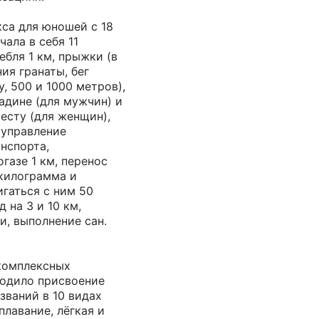
са для юношей с 18
чала в себя 11
ебля 1 км, прыжки (в
ия гранаты, бег
, 500 и 1000 метров),
адине (для мужчин) и
шесту (для женщин),
 управление
нспорта,
газе 1 км, перенос
 килограмма и
гаться с ним 50
 на 3 и 10 км,
, выполнение сан.
комплексных
одило присвоение
званий в 10 видах
 плавание, лёгкая и