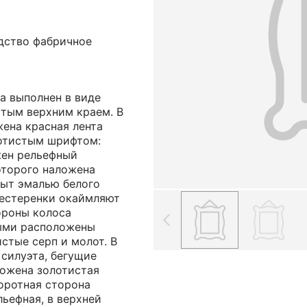
одство фабричное
а выполнен в виде
утым верхним краем. В
ена красная лента
лотистым шрифтом:
жен рельефный
оторого наложена
рыт эмалью белого
естеренки окаймляют
ороны колоса
ыми расположены
стые серп и молот. В
силуэта, бегущие
ложена золотистая
оротная сторона
льефная, в верхней