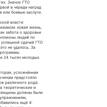
гих. Значок ГТО
рвой в череде наград
е или боевые заслуги.
тской власти
иазмом: новая жизнь,
как забота о здоровье
Миллионы людей по
 успешной сдачей ГТО
это не удалось. За
программы
ее 24 тысяч молодых
вторая, усложнённая
ужчинам предстояло
ов различного рода:
а теоретические и
 Женщины должны были
 упражнениям,
обавились ещё 4: