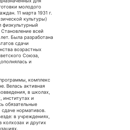
едназначенных для
готовки молодого
ждан. 11 марта 1931 г.
зической культуры)
л физкультурный
. Становление всей
лет. Была разработана
ьтатов сдачи
нства возрастных
оветского Союза,
дополнялась и
программы, комплекс
не. Велась активная
вовведения, в школах,
, институтах и
сь обязательные
к сдаче нормативов.
езде: в учреждениях,
в колхозах и других
зациях.