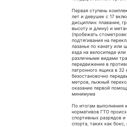
Первая ступень комплек
лет и девушек с 17 вклю
дисциплин: плавание, гр
высоту и длину) и метан
(пробежать стометровку
подтягивания на перекл
лазанье по канату или 
езда на велосипеде или
различными видами тра
передвижение в противо
патронного ящика в 32
безостановочно передви
метров, лыжный переход
оказание первой помощи
минимума
По итогам выполнения 
нормативов ГТО происх
спортивных разрядов и 
спорта, таких как бокс,