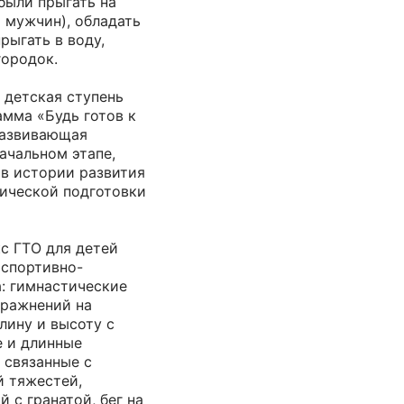
ыли прыгать на
 мужчин), обладать
рыгать в воду,
городок.
 детская ступень
амма «Будь готов к
развивающая
ачальном этапе,
 в истории развития
ической подготовки
с ГТО для детей
 спортивно-
: гимнастические
пражнений на
лину и высоту с
е и длинные
 связанные с
й тяжестей,
 с гранатой, бег на