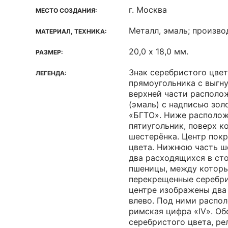
г. Москва
МЕСТО СОЗДАНИЯ:
Металл, эмаль; произв
МАТЕРИАЛ, ТЕХНИКА:
20,0 х 18,0 мм.
РАЗМЕР:
Знак серебристого цвет
ЛЕГЕНДА:
прямоугольника с выгн
верхней части располож
(эмаль) с надписью зо
«БГТО». Ниже располо
пятиугольник, поверх к
шестерёнка. Центр пок
цвета. Нижнюю часть ш
два расходящихся в ст
пшеницы, между котор
перекрещенные серебри
центре изображены два 
влево. Под ними распо
римская цифра «IV». Об
серебристого цвета, ре