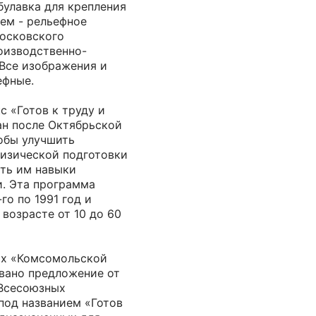
булавка для крепления
ем - рельефное
осковского
оизводственно-
 Все изображения и
ефные.
 «Готов к труду и
ан после Октябрьской
обы улучшить
физической подготовки
ить им навыки
и. Эта программа
го по 1991 год и
 возрасте от 10 до 60
цах «Комсомольской
вано предложение от
 Всесоюзных
под названием «Готов