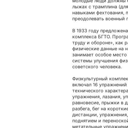
молодые люди должны б
лыжах с трамплина (для
навыками фехтования, п
преодолевать военный 
В 1933 году предложена
комплекса БГТО. Прогр
труду и обороне», как 
физические данные на н
занимает особое место
системы улучшения физ
советского человека.
Физкультурный комплек
включал 16 упражнений
технического характера
упражнения, лазания, у
равновесие, прыжки в д
разбега, бег на коротки
дистанции, упражнения,
поднятием и переноско
метательные упражнений