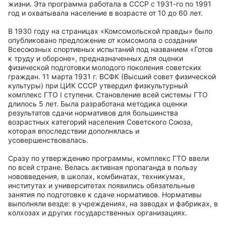
жизни. Эта программа работала в СССР с 1931-го по 1991
год и охватывала население в возрасте от 10 до 60 лет.
В 1930 году на страницах «Комсомольской правды» было
опубликовано предложение от комсомола о создании
Всесоюзных спортивных испытаний под названием «Готов
к труду и обороне», предназначенных для оценки
физической подготовки молодого поколения советских
граждан. 11 марта 1931 г. ВСФК (Высший совет физической
культуры) при ЦИК СССР утвердил физкультурный
комплекс ГТО I ступени. Становление всей системы ГТО
длилось 5 лет. Была разработана методика оценки
результатов сдачи нормативов для большинства
возрастных категорий населения Советского Союза,
которая впоследствии дополнялась и
усовершенствовалась.
Сразу по утверждению программы, комплекс ГТО ввели
по всей стране. Велась активная пропаганда в пользу
нововведения, в школах, комбинатах, техникумах,
институтах и университетах появились обязательные
занятия по подготовке к сдаче нормативов. Нормативы
выполняли везде: в учреждениях, на заводах и фабриках, в
колхозах и других государственных организациях.