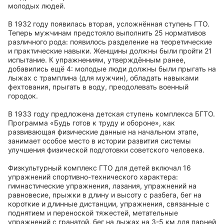
молодых людей.
В 1932 году появилась вторая, усложнённая ступень ГТО.
Теперь мужчинам предстояло выполнить 25 нормативов
различного рода: появилось разделение на теоретические
и практические навыки. Женщины должны были пройти 21
испытание. К упражнениям, утверждённым ранее,
добавились ещё 4: молодые люди должны были прыгать на
лыжах с трамплина (для мужчин), обладать навыками
фехтования, прыгать в воду, преодолевать военный
городок.
В 1933 году предложена детская ступень комплекса БГТО.
Программа «Будь готов к труду и обороне», как
развивающая физические данные на начальном этапе,
занимает особое место в истории развития системы
улучшения физической подготовки советского человека.
Физкультурный комплекс ГТО для детей включал 16
упражнений спортивно-технического характера:
гимнастические упражнения, лазания, упражнений на
равновесие, прыжки в длину и высоту с разбега, бег на
короткие и длинные дистанции, упражнения, связанные с
поднятием и переноской тяжестей, метательные
упражнений с гранатой, бег на лыжах на 3-5 км для парней