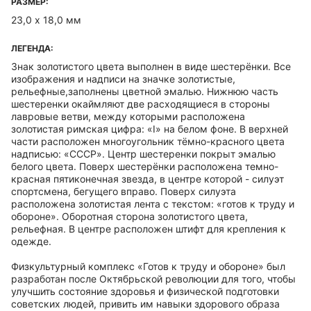
РАЗМЕР:
23,0 х 18,0 мм
ЛЕГЕНДА:
Знак золотистого цвета выполнен в виде шестерёнки. Все
изображения и надписи на значке золотистые,
рельефные,заполнены цветной эмалью. Нижнюю часть
шестеренки окаймляют две расходящиеся в стороны
лавровые ветви, между которыми расположена
золотистая римская цифра: «I» на белом фоне. В верхней
части расположен многоугольник тёмно-красного цвета
надписью: «СССР». Центр шестеренки покрыт эмалью
белого цвета. Поверх шестерёнки расположена темно-
красная пятиконечная звезда, в центре которой - силуэт
спортсмена, бегущего вправо. Поверх силуэта
расположена золотистая лента с текстом: «готов к труду и
обороне». Оборотная сторона золотистого цвета,
рельефная. В центре расположен штифт для крепления к
одежде.
Физкультурный комплекс «Готов к труду и обороне» был
разработан после Октябрьской революции для того, чтобы
улучшить состояние здоровья и физической подготовки
советских людей, привить им навыки здорового образа