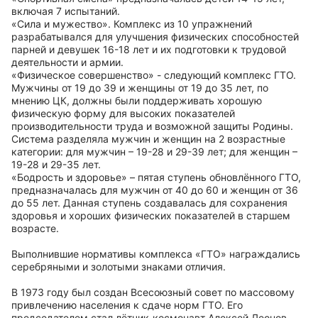
включая 7 испытаний.
«Сила и мужество». Комплекс из 10 упражнений
разрабатывался для улучшения физических способностей
парней и девушек 16-18 лет и их подготовки к трудовой
деятельности и армии.
«Физическое совершенство» - следующий комплекс ГТО.
Мужчины от 19 до 39 и женщины от 19 до 35 лет, по
мнению ЦК, должны были поддерживать хорошую
физическую форму для высоких показателей
производительности труда и возможной защиты Родины.
Система разделяла мужчин и женщин на 2 возрастные
категории: для мужчин – 19-28 и 29-39 лет; для женщин –
19-28 и 29-35 лет.
«Бодрость и здоровье» – пятая ступень обновлённого ГТО,
предназначалась для мужчин от 40 до 60 и женщин от 36
до 55 лет. Данная ступень создавалась для сохранения
здоровья и хороших физических показателей в старшем
возрасте.
Выполнившие нормативы комплекса «ГТО» награждались
серебряными и золотыми знаками отличия.
В 1973 году был создан Всесоюзный совет по массовому
привлечению населения к сдаче норм ГТО. Его
председателем стал лётчик-космонавт Алексей Леонов.