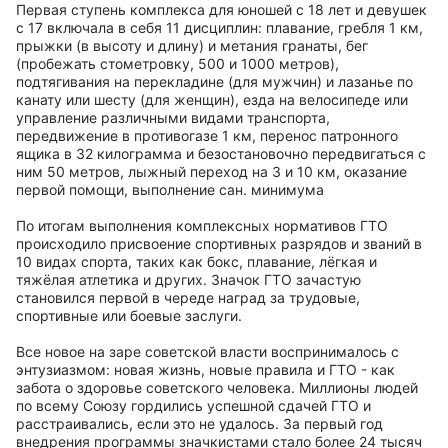
Первая ступень комплекса для юношей с 18 лет и девушек
с 17 включала в себя 11 дисциплин: плавание, гребля 1 км,
прыжки (в высоту и длину) и метания гранаты, бег
(пробежать стометровку, 500 и 1000 метров),
подтягивания на перекладине (для мужчин) и лазанье по
канату или шесту (для женщин), езда на велосипеде или
управление различными видами транспорта,
передвижение в противогазе 1 км, перенос патронного
ящика в 32 килограмма и безостановочно передвигаться с
ним 50 метров, лыжный переход на 3 и 10 км, оказание
первой помощи, выполнение сан. минимума
По итогам выполнения комплексных нормативов ГТО
происходило присвоение спортивных разрядов и званий в
10 видах спорта, таких как бокс, плавание, лёгкая и
тяжёлая атлетика и других. Значок ГТО зачастую
становился первой в череде наград за трудовые,
спортивные или боевые заслуги.
Все новое на заре советской власти воспринималось с
энтузиазмом: новая жизнь, новые правила и ГТО - как
забота о здоровье советского человека. Миллионы людей
по всему Союзу гордились успешной сдачей ГТО и
расстраивались, если это не удалось. За первый год
внедрения программы значкистами стало более 24 тысяч