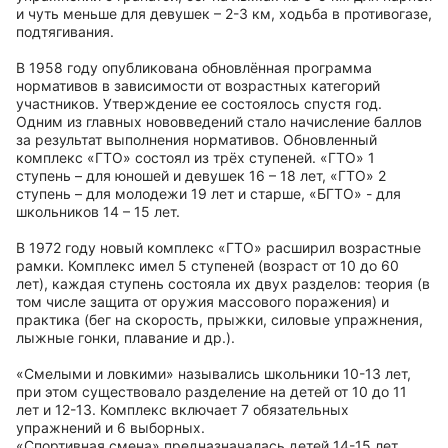
и чуть меньше для девушек – 2-3 км, ходьба в противогазе,
подтягивания.
В 1958 году опубликована обновлённая программа
нормативов в зависимости от возрастных категорий
участников. Утверждение ее состоялось спустя год.
Одним из главных нововведений стало начисление баллов
за результат выполнения нормативов. Обновленный
комплекс «ГТО» состоял из трёх ступеней. «ГТО» 1
ступень – для юношей и девушек 16 – 18 лет, «ГТО» 2
ступень – для молодежи 19 лет и старше, «БГТО» - для
школьников 14 – 15 лет.
В 1972 году новый комплекс «ГТО» расширил возрастные
рамки. Комплекс имел 5 ступеней (возраст от 10 до 60
лет), каждая ступень состояла их двух разделов: теория (в
том числе защита от оружия массового поражения) и
практика (бег на скорость, прыжки, силовые упражнения,
лыжные гонки, плавание и др.).
«Смелыми и ловкими» назывались школьники 10-13 лет,
при этом существовало разделение на детей от 10 до 11
лет и 12-13. Комплекс включает 7 обязательных
упражнений и 6 выборных.
«Спортивная смена» предназначалась детей 14-15 лет,