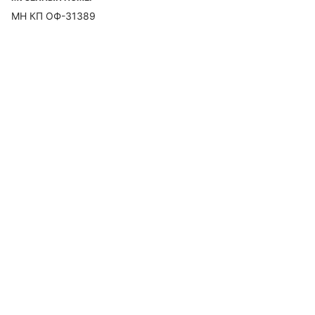
МН КП ОФ-31389
© 2025 Муниципальное автономное учреждение культуры города