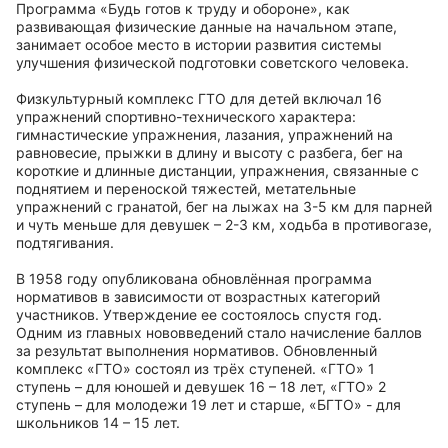
Программа «Будь готов к труду и обороне», как
развивающая физические данные на начальном этапе,
занимает особое место в истории развития системы
улучшения физической подготовки советского человека.
Физкультурный комплекс ГТО для детей включал 16
упражнений спортивно-технического характера:
гимнастические упражнения, лазания, упражнений на
равновесие, прыжки в длину и высоту с разбега, бег на
короткие и длинные дистанции, упражнения, связанные с
поднятием и переноской тяжестей, метательные
упражнений с гранатой, бег на лыжах на 3-5 км для парней
и чуть меньше для девушек – 2-3 км, ходьба в противогазе,
подтягивания.
В 1958 году опубликована обновлённая программа
нормативов в зависимости от возрастных категорий
участников. Утверждение ее состоялось спустя год.
Одним из главных нововведений стало начисление баллов
за результат выполнения нормативов. Обновленный
комплекс «ГТО» состоял из трёх ступеней. «ГТО» 1
ступень – для юношей и девушек 16 – 18 лет, «ГТО» 2
ступень – для молодежи 19 лет и старше, «БГТО» - для
школьников 14 – 15 лет.