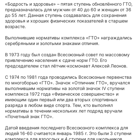
«Бодрость и здоровье» – пятая ступень обновлённого ГТО,
предназначалась для мужчин от 40 до 60 и женщин от 36
до 55 лет. Данная ступень создавалась для сохранения
здоровья и хороших физических показателей в старшем
возрасте.
Выполнившие нормативы комплекса «ГТО» награждались
серебряными и золотыми знаками отличия.
В 1973 году был создан Всесоюзный совет по массовому
привлечению населения к сдаче норм ГТО. Его
председателем стал лётчик-космонавт Алексей Леонов.
С 1974 по 1981 года проводились Всесоюзные первенства
по многоборью «ГТО». Значок «Отличник ГТО», вручался
выполнившим нормативы на золотой значок IV ступени
комплекса 1972 года «Физическое совершенство» и
имеющим один первый или два вторых спортивных
разряда в любом виде спорта. Тем, кто выполнял
нормативы в течении нескольких лет подряд вручали
«Почетный знак ГТО».
Датой введения последнего Всесоюзного комплекса для
людей 16-60 считается январь 1985 г. Это были 3 ступени
комплекса для взрослых и 4 ступени для школьников.