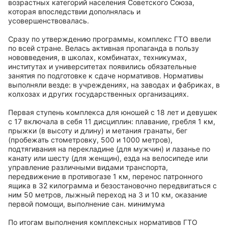
возрастных категорий населения Советского Союза,
которая впоследствии дополнялась и
усовершенствовалась.
Сразу по утверждению программы, комплекс ГТО ввели
по всей стране. Велась активная пропаганда в пользу
нововведения, в школах, комбинатах, техникумах,
институтах и университетах появились обязательные
занятия по подготовке к сдаче нормативов. Нормативы
выполняли везде: в учреждениях, на заводах и фабриках, в
колхозах и других государственных организациях.
Первая ступень комплекса для юношей с 18 лет и девушек
с 17 включала в себя 11 дисциплин: плавание, гребля 1 км,
прыжки (в высоту и длину) и метания гранаты, бег
(пробежать стометровку, 500 и 1000 метров),
подтягивания на перекладине (для мужчин) и лазанье по
канату или шесту (для женщин), езда на велосипеде или
управление различными видами транспорта,
передвижение в противогазе 1 км, перенос патронного
ящика в 32 килограмма и безостановочно передвигаться с
ним 50 метров, лыжный переход на 3 и 10 км, оказание
первой помощи, выполнение сан. минимума
По итогам выполнения комплексных нормативов ГТО