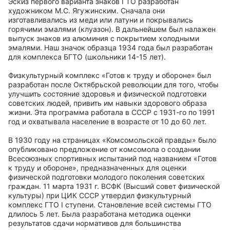
Эскиз первого варианта знаков ГТО разработан
художником М.С. Ягужинским. Сначала они
изготавливались из меди или латуни и покрывались
горячими эмалями (клуазон). В дальнейшем был налажен
выпуск знаков из алюминия с покрытием холодными
эмалями. Наш значок образца 1934 года был разработан
для комплекса БГТО (школьники 14-15 лет).
Физкультурный комплекс «Готов к труду и обороне» был
разработан после Октябрьской революции для того, чтобы
улучшить состояние здоровья и физической подготовки
советских людей, привить им навыки здорового образа
жизни. Эта программа работала в СССР с 1931-го по 1991
год и охватывала население в возрасте от 10 до 60 лет.
В 1930 году на страницах «Комсомольской правды» было
опубликовано предложение от комсомола о создании
Всесоюзных спортивных испытаний под названием «Готов
к труду и обороне», предназначенных для оценки
физической подготовки молодого поколения советских
граждан. 11 марта 1931 г. ВСФК (Высший совет физической
культуры) при ЦИК СССР утвердил физкультурный
комплекс ГТО I ступени. Становление всей системы ГТО
длилось 5 лет. Была разработана методика оценки
результатов сдачи нормативов для большинства