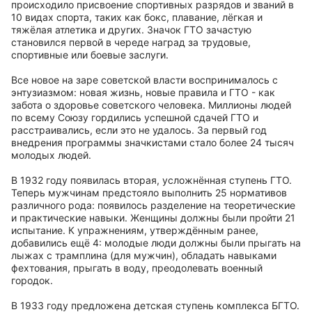
происходило присвоение спортивных разрядов и званий в
10 видах спорта, таких как бокс, плавание, лёгкая и
тяжёлая атлетика и других. Значок ГТО зачастую
становился первой в череде наград за трудовые,
спортивные или боевые заслуги.
Все новое на заре советской власти воспринималось с
энтузиазмом: новая жизнь, новые правила и ГТО - как
забота о здоровье советского человека. Миллионы людей
по всему Союзу гордились успешной сдачей ГТО и
расстраивались, если это не удалось. За первый год
внедрения программы значкистами стало более 24 тысяч
молодых людей.
В 1932 году появилась вторая, усложнённая ступень ГТО.
Теперь мужчинам предстояло выполнить 25 нормативов
различного рода: появилось разделение на теоретические
и практические навыки. Женщины должны были пройти 21
испытание. К упражнениям, утверждённым ранее,
добавились ещё 4: молодые люди должны были прыгать на
лыжах с трамплина (для мужчин), обладать навыками
фехтования, прыгать в воду, преодолевать военный
городок.
В 1933 году предложена детская ступень комплекса БГТО.