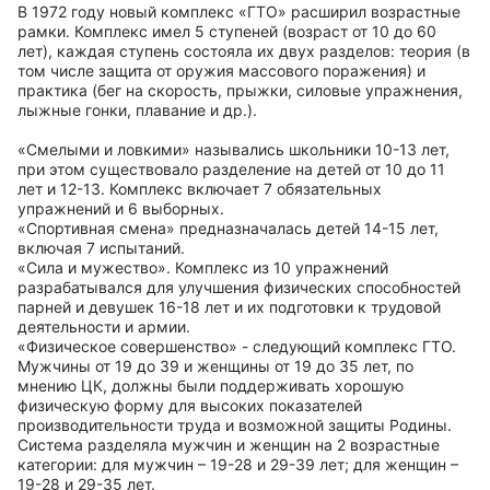
В 1972 году новый комплекс «ГТО» расширил возрастные
рамки. Комплекс имел 5 ступеней (возраст от 10 до 60
лет), каждая ступень состояла их двух разделов: теория (в
том числе защита от оружия массового поражения) и
практика (бег на скорость, прыжки, силовые упражнения,
лыжные гонки, плавание и др.).
«Смелыми и ловкими» назывались школьники 10-13 лет,
при этом существовало разделение на детей от 10 до 11
лет и 12-13. Комплекс включает 7 обязательных
упражнений и 6 выборных.
«Спортивная смена» предназначалась детей 14-15 лет,
включая 7 испытаний.
«Сила и мужество». Комплекс из 10 упражнений
разрабатывался для улучшения физических способностей
парней и девушек 16-18 лет и их подготовки к трудовой
деятельности и армии.
«Физическое совершенство» - следующий комплекс ГТО.
Мужчины от 19 до 39 и женщины от 19 до 35 лет, по
мнению ЦК, должны были поддерживать хорошую
физическую форму для высоких показателей
производительности труда и возможной защиты Родины.
Система разделяла мужчин и женщин на 2 возрастные
категории: для мужчин – 19-28 и 29-39 лет; для женщин –
19-28 и 29-35 лет.