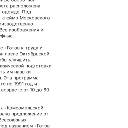
вета расположена
к одежде. Под
е клеймо Московского
оизводственно-
 Все изображения и
ефные.
 «Готов к труду и
ан после Октябрьской
обы улучшить
физической подготовки
ить им навыки
и. Эта программа
го по 1991 год и
 возрасте от 10 до 60
цах «Комсомольской
вано предложение от
 Всесоюзных
под названием «Готов