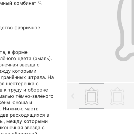
амный комбинат
одство фабричное
та, в форме
лёного цвета (эмаль).
нечная звезда с
между которыми
 гранённых штрала. На
ая шестерёнка с
в к труду и обороне
малью тёмно-зелёного
ажены юноша и
о. Нижнюю часть
два расходящихся в
цы, между которыми
конечная звезда с
ентре оборотной