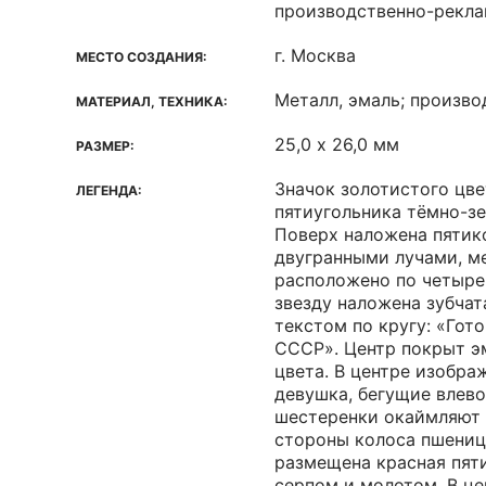
производственно-рекл
г. Москва
МЕСТО СОЗДАНИЯ:
Металл, эмаль; произв
МАТЕРИАЛ, ТЕХНИКА:
25,0 х 26,0 мм
РАЗМЕР:
Значок золотистого цве
ЛЕГЕНДА:
пятиугольника тёмно-зе
Поверх наложена пятико
двугранными лучами, 
расположено по четыре
звезду наложена зубчат
текстом по кругу: «Гото
СССР». Центр покрыт э
цвета. В центре изобр
девушка, бегущие влев
шестеренки окаймляют 
стороны колоса пшени
размещена красная пяти
серпом и молотом. В ц