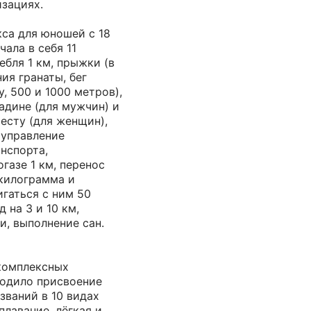
зациях.
са для юношей с 18
чала в себя 11
ебля 1 км, прыжки (в
ия гранаты, бег
, 500 и 1000 метров),
адине (для мужчин) и
шесту (для женщин),
 управление
нспорта,
газе 1 км, перенос
 килограмма и
гаться с ним 50
 на 3 и 10 км,
, выполнение сан.
комплексных
одило присвоение
званий в 10 видах
 плавание, лёгкая и