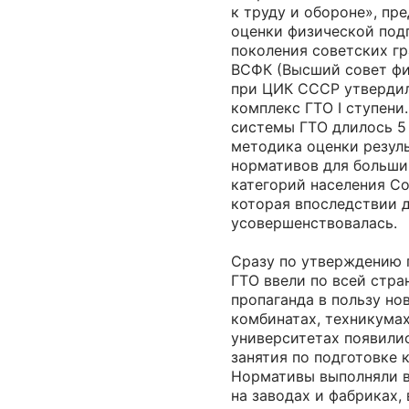
к труду и обороне», пр
оценки физической под
поколения советских гра
ВСФК (Высший совет фи
при ЦИК СССР утверди
комплекс ГТО I ступени
системы ГТО длилось 5 
методика оценки резул
нормативов для больши
категорий населения С
которая впоследствии 
усовершенствовалась.
Сразу по утверждению 
ГТО ввели по всей стра
пропаганда в пользу но
комбинатах, техникумах
университетах появили
занятия по подготовке 
Нормативы выполняли в
на заводах и фабриках, 