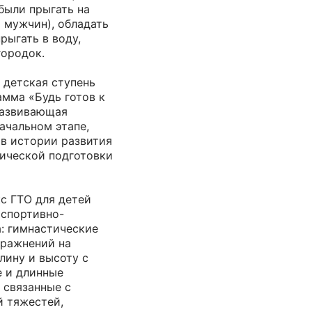
ыли прыгать на
 мужчин), обладать
рыгать в воду,
городок.
 детская ступень
амма «Будь готов к
развивающая
ачальном этапе,
 в истории развития
ической подготовки
с ГТО для детей
 спортивно-
: гимнастические
пражнений на
лину и высоту с
е и длинные
 связанные с
й тяжестей,