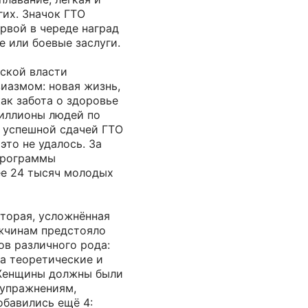
гих. Значок ГТО
рвой в череде наград
е или боевые заслуги.
тской власти
иазмом: новая жизнь,
как забота о здоровье
Миллионы людей по
 успешной сдачей ГТО
это не удалось. За
программы
ее 24 тысяч молодых
вторая, усложнённая
ужчинам предстояло
ов различного рода:
а теоретические и
 Женщины должны были
 упражнениям,
обавились ещё 4: