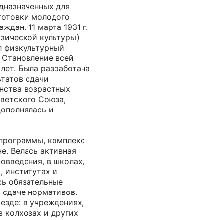
едназначенных для
готовки молодого
ждан. 11 марта 1931 г.
зической культуры)
л физкультурный
. Становление всей
лет. Была разработана
ьтатов сдачи
нства возрастных
оветского Союза,
дополнялась и
программы, комплекс
не. Велась активная
вовведения, в школах,
, институтах и
сь обязательные
к сдаче нормативов.
езде: в учреждениях,
в колхозах и других