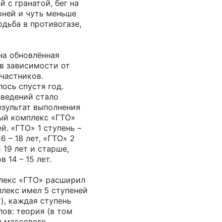
 с гранатой, бег на
рней и чуть меньше
одьба в противогазе,
на обновлённая
в зависимости от
частников.
ось спустя год.
введений стало
езультат выполнения
ый комплекс «ГТО»
й. «ГТО» 1 ступень –
 – 18 лет, «ГТО» 2
 19 лет и старше,
 14 – 15 лет.
плекс «ГТО» расширил
лекс имел 5 ступеней
т), каждая ступень
лов: теория (в том
я массового