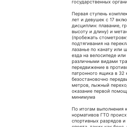
государственных органи
Первая ступень комплек
лет и девушек с 17 вклю
дисциплин: плавание, гр
высоту и длину) и метан
(пробежать стометровку
подтягивания на перекл
лазанье по канату или 
езда на велосипеде или
различными видами тра
передвижение в противо
патронного ящика в 32
безостановочно передви
метров, лыжный переход
оказание первой помощи
минимума
По итогам выполнения 
нормативов ГТО происх
спортивных разрядов и 
спорта, таких как бокс,