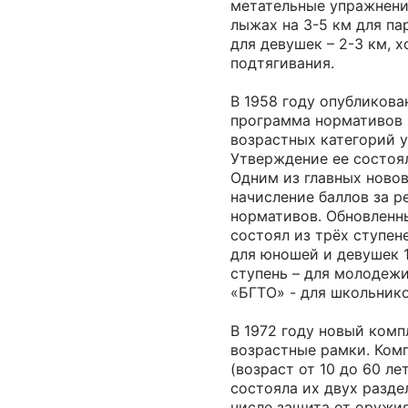
метательные упражнений
лыжах на 3-5 км для па
для девушек – 2-3 км, х
подтягивания.
В 1958 году опубликова
программа нормативов 
возрастных категорий у
Утверждение ее состоял
Одним из главных ново
начисление баллов за р
нормативов. Обновленн
состоял из трёх ступене
для юношей и девушек 16
ступень – для молодежи
«БГТО» - для школьников
В 1972 году новый ком
возрастные рамки. Комп
(возраст от 10 до 60 ле
состояла их двух разде
числе защита от оружи