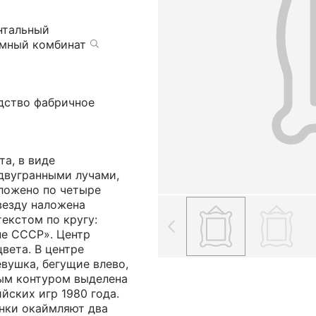
нтальный
амный комбинат
одство фабричное
та, в виде
 двугранными лучами,
ложено по четыре
везду наложена
текстом по кругу:
не СССР». Центр
вета. В центре
вушка, бегущие влево,
тым контуром выделена
йских игр 1980 года.
нки окаймляют два