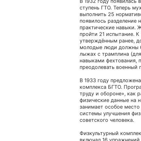
В 1932 году появилась 
ступень ГТО. Теперь м
выполнить 25 норматив
появилось разделение н
практические навыки.
пройти 21 испытание. К
утверждённым ранее, д
молодые люди должны б
лыжах с трамплина (для
навыками фехтования, п
преодолевать военный 
В 1933 году предложена
комплекса БГТО. Прогр
труду и обороне», как 
физические данные на н
занимает особое место
системы улучшения физ
советского человека.
Физкультурный комплек
включал 16 упражнений