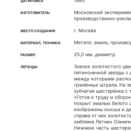
1980
ДАТИРОВКА:
Московский экспериме
ИЗГОТОВИТЕЛЬ:
производственно-рекл
г. Москва
МЕСТО СОЗДАНИЯ:
Металл, эмаль; произв
МАТЕРИАЛ, ТЕХНИКА:
25,0 мм. диаметр.
РАЗМЕР:
Значок золотистого цве
ЛЕГЕНДА:
пятиконечной звезды с
между которыми распо
гранённых штрала. На з
зубчатая шестерёнка с 
«Готов к труду и оборо
покрыт эмалью белого ц
изображены юноша и де
справа от них золотис
эмблема Летних Олимпи
Нижнюю часть шестере