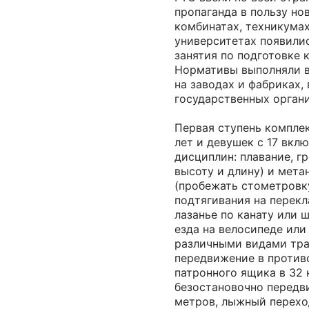
пропаганда в пользу но
комбинатах, техникумах
университетах появили
занятия по подготовке 
Нормативы выполняли в
на заводах и фабриках, 
государственных органи
Первая ступень комплек
лет и девушек с 17 вклю
дисциплин: плавание, гр
высоту и длину) и метан
(пробежать стометровку
подтягивания на перекл
лазанье по канату или 
езда на велосипеде или
различными видами тра
передвижение в противо
патронного ящика в 32
безостановочно передви
метров, лыжный переход