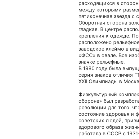
расходящихся в сторон
между которыми размещ
пятиконечная звезда с 
Оборотная сторона золо
гладкая. В центре расп
крепления к одежде. П
расположено рельефное
заводское клеймо в ви
«ФСС» в овале. Все изо
значке рельефные.
В 1980 году была выпу
серия знаков отличия Г
XXII Олимпиады в Москв
Физкультурный комплекс
обороне» был разработ
революции для того, чт
состояние здоровья и 
советских людей, прив
здорового образа жизн
работала в СССР с 1931-