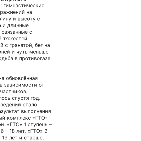
: гимнастические
пражнений на
лину и высоту с
е и длинные
 связанные с
й тяжестей,
 с гранатой, бег на
рней и чуть меньше
одьба в противогазе,
на обновлённая
в зависимости от
частников.
ось спустя год.
введений стало
езультат выполнения
ый комплекс «ГТО»
й. «ГТО» 1 ступень –
 – 18 лет, «ГТО» 2
 19 лет и старше,