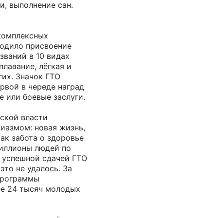
, выполнение сан.
комплексных
одило присвоение
званий в 10 видах
 плавание, лёгкая и
гих. Значок ГТО
рвой в череде наград
е или боевые заслуги.
тской власти
иазмом: новая жизнь,
как забота о здоровье
Миллионы людей по
 успешной сдачей ГТО
это не удалось. За
программы
ее 24 тысяч молодых