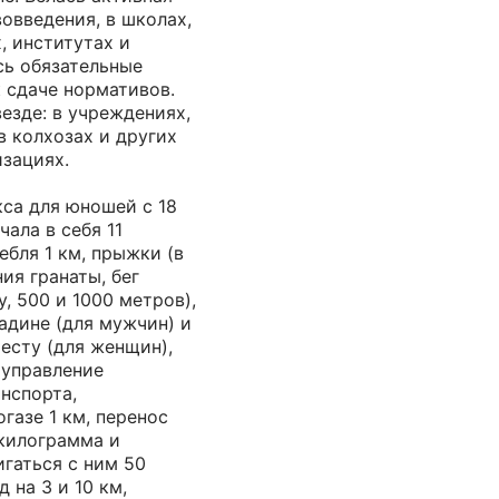
вовведения, в школах,
, институтах и
сь обязательные
к сдаче нормативов.
езде: в учреждениях,
в колхозах и других
зациях.
са для юношей с 18
чала в себя 11
ебля 1 км, прыжки (в
ия гранаты, бег
, 500 и 1000 метров),
адине (для мужчин) и
шесту (для женщин),
 управление
нспорта,
газе 1 км, перенос
 килограмма и
гаться с ним 50
 на 3 и 10 км,