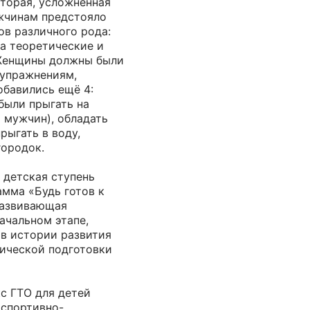
вторая, усложнённая
ужчинам предстояло
ов различного рода:
а теоретические и
 Женщины должны были
 упражнениям,
обавились ещё 4:
ыли прыгать на
 мужчин), обладать
рыгать в воду,
городок.
 детская ступень
амма «Будь готов к
развивающая
ачальном этапе,
 в истории развития
ической подготовки
с ГТО для детей
 спортивно-