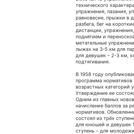
технического характера
упражнения, лазания, у
равновесие, прыжки в д
разбега, бег на коротки
дистанции, упражнения,
поднятием и переноско
метательные упражнений
лыжах на 3-5 км для па
для девушек – 2-3 км, х
подтягивания.
В 1958 году опубликова
программа нормативов 
возрастных категорий у
Утверждение ее состоял
Одним из главных ново
начисление баллов за р
нормативов. Обновленн
состоял из трёх ступене
для юношей и девушек 16
ступень – для молодежи