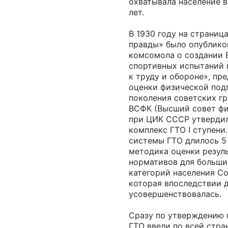
охватывала население в
лет.
В 1930 году на страни
правды» было опублико
комсомола о создании
спортивных испытаний 
к труду и обороне», пр
оценки физической под
поколения советских гра
ВСФК (Высший совет фи
при ЦИК СССР утверди
комплекс ГТО I ступени
системы ГТО длилось 5 
методика оценки резул
нормативов для больши
категорий населения С
которая впоследствии 
усовершенствовалась.
Сразу по утверждению 
ГТО ввели по всей стра