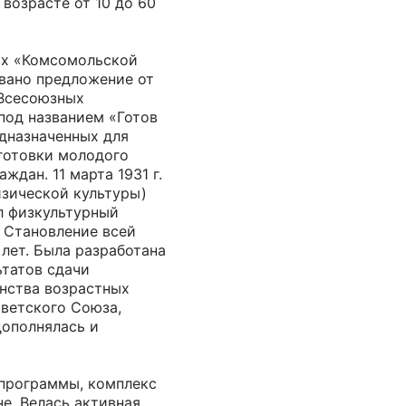
 возрасте от 10 до 60
цах «Комсомольской
вано предложение от
 Всесоюзных
под названием «Готов
едназначенных для
готовки молодого
ждан. 11 марта 1931 г.
зической культуры)
л физкультурный
. Становление всей
лет. Была разработана
ьтатов сдачи
нства возрастных
оветского Союза,
дополнялась и
программы, комплекс
не. Велась активная