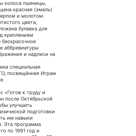
ы колоса пшеницы,
ена красная (эмаль)
серпом и молотом.
тистого цвета,
оложена булавка для
од креплением
 бескрасочное
де аббревиатуры
бражения и надписи на
щена специальная
ТО, посвящённая Играм
е.
 «Готов к труду и
ан после Октябрьской
обы улучшить
физической подготовки
ить им навыки
и. Эта программа
го по 1991 год и