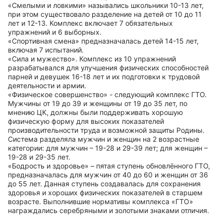
«Смелыми и ловкими» назывались школьники 10-13 лет,
при этом существовало разделение на детей от 10 до 11
лет и 12-13. Комплекс включает 7 обязательных
упражнений и 6 выборных.
«Спортивная смена» предназначалась детей 14-15 лет,
включая 7 испытаний.
«Сила и мужество». Комплекс из 10 упражнений
разрабатывался для улучшения физических способностей
парней и девушек 16-18 лет и их подготовки к трудовой
деятельности и армии.
«Физическое совершенство» - следующий комплекс ГТО.
Мужчины от 19 до 39 и женщины от 19 до 35 лет, по
мнению ЦК, должны были поддерживать хорошую
физическую форму для высоких показателей
производительности труда и возможной защиты Родины.
Система разделяла мужчин и женщин на 2 возрастные
категории: для мужчин – 19-28 и 29-39 лет; для женщин –
19-28 и 29-35 лет.
«Бодрость и здоровье» – пятая ступень обновлённого ГТО,
предназначалась для мужчин от 40 до 60 и женщин от 36
до 55 лет. Данная ступень создавалась для сохранения
здоровья и хороших физических показателей в старшем
возрасте. Выполнившие нормативы комплекса «ГТО»
награждались серебряными и золотыми знаками отличия.