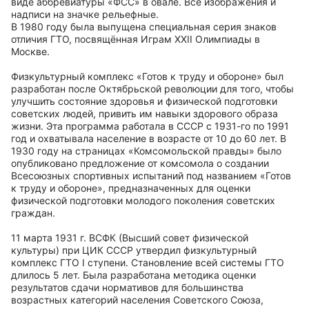
виде аббревиатуры «ФСС» в овале. Все изображения и
надписи на значке рельефные.
В 1980 году была выпущена специальная серия знаков
отличия ГТО, посвящённая Играм XXII Олимпиады в
Москве.
Физкультурный комплекс «Готов к труду и обороне» был
разработан после Октябрьской революции для того, чтобы
улучшить состояние здоровья и физической подготовки
советских людей, привить им навыки здорового образа
жизни. Эта программа работала в СССР с 1931-го по 1991
год и охватывала население в возрасте от 10 до 60 лет. В
1930 году на страницах «Комсомольской правды» было
опубликовано предложение от комсомола о создании
Всесоюзных спортивных испытаний под названием «Готов
к труду и обороне», предназначенных для оценки
физической подготовки молодого поколения советских
граждан.
11 марта 1931 г. ВСФК (Высший совет физической
культуры) при ЦИК СССР утвердил физкультурный
комплекс ГТО I ступени. Становление всей системы ГТО
длилось 5 лет. Была разработана методика оценки
результатов сдачи нормативов для большинства
возрастных категорий населения Советского Союза,