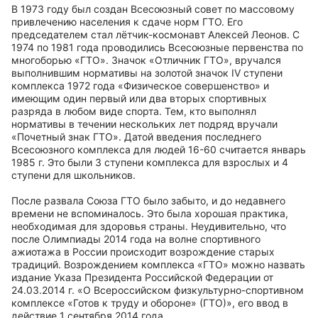
В 1973 году был создан Всесоюзный совет по массовому
привлечению населения к сдаче норм ГТО. Его
председателем стал лётчик-космонавт Алексей Леонов. С
1974 по 1981 года проводились Всесоюзные первенства по
многоборью «ГТО». Значок «Отличник ГТО», вручался
выполнившим нормативы на золотой значок IV ступени
комплекса 1972 года «Физическое совершенство» и
имеющим один первый или два вторых спортивных
разряда в любом виде спорта. Тем, кто выполнял
нормативы в течении нескольких лет подряд вручали
«Почетный знак ГТО». Датой введения последнего
Всесоюзного комплекса для людей 16-60 считается январь
1985 г. Это были 3 ступени комплекса для взрослых и 4
ступени для школьников.
После развала Союза ГТО было забыто, и до недавнего
времени не вспоминалось. Это была хорошая практика,
необходимая для здоровья страны. Неудивительно, что
после Олимпиады 2014 года на волне спортивного
ажиотажа в России происходит возрождение старых
традиций. Возрождением комплекса «ГТО» можно назвать
издание Указа Президента Российской Федерации от
24.03.2014 г. «О Всероссийском физкультурно-спортивном
комплексе «Готов к труду и обороне» (ГТО)», его ввод в
действие 1 сентября 2014 года.