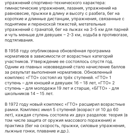
упражнений спортивно-технического характера:
гимнастические упражнения, лазания, упражнений на
равновесие, прыжки в длину и высоту с разбега, бег на
короткие и длинные дистанции, упражнения, связанные с
поднятием и переноской тяжестей, метательные
упражнений с гранатой, бег на лыжах на 3-5 км для парней
и чуть меньше для девушек – 2-3 км, ходьба в противогазе,
подтягивания.
В 1958 году опубликована обновлённая программа
нормативов в зависимости от возрастных категорий
участников. Утверждение ее состоялось спустя год.
Одним из главных нововведений стало начисление баллов
за результат выполнения нормативов. Обновленный
комплекс «ГТО» состоял из трёх ступеней. «ГТО» 1
ступень – для юношей и девушек 16 – 18 лет, «ГТО» 2
ступень – для молодежи 19 лет и старше, «БГТО» - для
школьников 14 – 15 лет.
В 1972 году новый комплекс «ГТО» расширил возрастные
рамки. Комплекс имел 5 ступеней (возраст от 10 до 60
лет), каждая ступень состояла их двух разделов: теория (в
том числе защита от оружия массового поражения) и
практика (бег на скорость, прыжки, силовые упражнения,
лыжные гонки, плавание и др.).