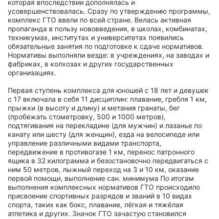
которая впоследствии дополнялась и
усовершенствовалась. Сразу по утверждению программы,
комплекс ГТО ввели по всей стране. Велась активная
пропаганда в пользу нововведения, в школах, комбинатах,
техникумах, институтах и университетах появились
обязательные занятия по подготовке к сдаче нормативов.
Нормативы выполняли везде: в учреждениях, на заводах и
фабриках, в колхозах и других государственных
организациях.
Первая ступень комплекса для юношей с 18 лет и девушек
с 17 включала в себя 11 дисциплин: плавание, гребля 1 км,
прыжки (в высоту и длину) и метания гранаты, бег
(пробежать стометровку, 500 и 1000 метров),
подтягивания на перекладине (для мужчин) и лазанье по
канату или шесту (для женщин), езда на велосипеде или
управление различными видами транспорта,
передвижение в противогазе 1 км, перенос патронного
ящика в 32 килограмма и безостановочно передвигаться с
ним 50 метров, лыжный переход на 3 и 10 км, оказание
первой помощи, выполнение сан. минимума По итогам
выполнения комплексных нормативов ГТО происходило
присвоение спортивных разрядов и званий в 10 видах
спорта, таких как бокс, плавание, лёгкая и тяжёлая
атлетика и других. Значок ГТО зачастую становился