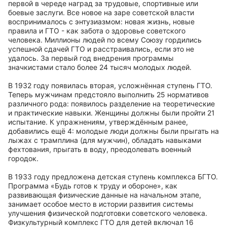
первой в череде наград за трудовые, спортивные или
боевые заслуги. Все новое на заре советской власти
воспринималось с энтузиазмом: новая жизнь, новые
правила и ГТО - как забота о здоровье советского
человека. Миллионы людей по всему Союзу гордились
успешной сдачей ГТО и расстраивались, если это не
удалось. За первый год внедрения программы
значкистами стало более 24 тысяч молодых людей.
В 1932 году появилась вторая, усложнённая ступень ГТО.
Теперь мужчинам предстояло выполнить 25 нормативов
различного рода: появилось разделение на теоретические
и практические навыки. Женщины должны были пройти 21
испытание. К упражнениям, утверждённым ранее,
добавились ещё 4: молодые люди должны были прыгать на
лыжах с трамплина (для мужчин), обладать навыками
фехтования, прыгать в воду, преодолевать военный
городок.
В 1933 году предложена детская ступень комплекса БГТО.
Программа «Будь готов к труду и обороне», как
развивающая физические данные на начальном этапе,
занимает особое место в истории развития системы
улучшения физической подготовки советского человека.
Физкультурный комплекс ГТО для детей включал 16