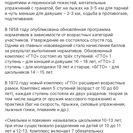
поднятием и переноской тяжестей, метательные
упражнений с гранатой, бег на лыжах на 3-5 км для парней
и чуть меньше для девушек – 2-3 км, ходьба в противогазе,
подтягивания.
В 1958 году опубликована обновлённая программа
нормативов в зависимости от возрастных категорий
участников. Утверждение ее состоялось спустя год.
Одним из главных нововведений стало начисление баллов
за результат выполнения нормативов. Обновленный
комплекс «ГТО» состоял из трёх ступеней. «ГТО» 1
ступень – для юношей и девушек 16 – 18 лет, «ГТО» 2
ступень – для молодежи 19 лет и старше, «БГТО» - для
школьников 14 – 15 лет.
В 1972 году новый комплекс «ГТО» расширил возрастные
рамки. Комплекс имел 5 ступеней (возраст от 10 до 60
лет), каждая ступень состояла их двух разделов: теория (в
том числе защита от оружия массового поражения) и
практика (бег на скорость, прыжки, силовые упражнения,
лыжные гонки, плавание и др.).
«Смелыми и ловкими» назывались школьники 10-13 лет,
при этом существовало разделение на детей от 10 до 11
лет и 12-13. Комплекс включает 7 обязательных