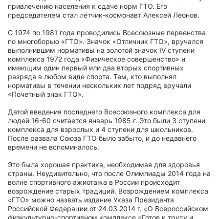
привлечению населения к сдаче норм ГТО. Его
председателем стал лётчик-космонавт Алексей Леонов.
С 1974 по 1981 года проводились Всесоюзные первенства
по многоборью «ГТО». Значок «Отличник ГТО», вручался
выполнившим нормативы на золотой значок IV ступени
комплекса 1972 года «Физическое совершенство» и
имеющим один первый или два вторых спортивных
разряда в любом виде спорта. Тем, кто выполнял
нормативы в течении нескольких лет подряд вручали
«Почетный знак ГТО».
Датой введения последнего Всесоюзного комплекса для
людей 16-60 считается январь 1985 г. Это были 3 ступени
комплекса для взрослых и 4 ступени для школьников.
После развала Союза ГТО было забыто, и до недавнего
времени не вспоминалось.
Это была хорошая практика, необходимая для здоровья
страны. Неудивительно, что после Олимпиады 2014 года на
волне спортивного ажиотажа в России происходит
возрождение старых традиций. Возрождением комплекса
«ГТО» можно назвать издание Указа Президента
Российской Федерации от 24.03.2014 г. «О Всероссийском
физкультурно-спортивном комплексе «Готов к труду и