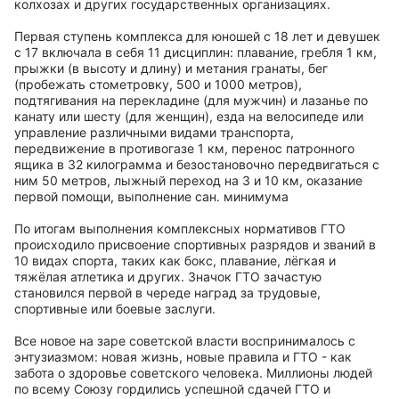
колхозах и других государственных организациях.
Первая ступень комплекса для юношей с 18 лет и девушек
с 17 включала в себя 11 дисциплин: плавание, гребля 1 км,
прыжки (в высоту и длину) и метания гранаты, бег
(пробежать стометровку, 500 и 1000 метров),
подтягивания на перекладине (для мужчин) и лазанье по
канату или шесту (для женщин), езда на велосипеде или
управление различными видами транспорта,
передвижение в противогазе 1 км, перенос патронного
ящика в 32 килограмма и безостановочно передвигаться с
ним 50 метров, лыжный переход на 3 и 10 км, оказание
первой помощи, выполнение сан. минимума
По итогам выполнения комплексных нормативов ГТО
происходило присвоение спортивных разрядов и званий в
10 видах спорта, таких как бокс, плавание, лёгкая и
тяжёлая атлетика и других. Значок ГТО зачастую
становился первой в череде наград за трудовые,
спортивные или боевые заслуги.
Все новое на заре советской власти воспринималось с
энтузиазмом: новая жизнь, новые правила и ГТО - как
забота о здоровье советского человека. Миллионы людей
по всему Союзу гордились успешной сдачей ГТО и