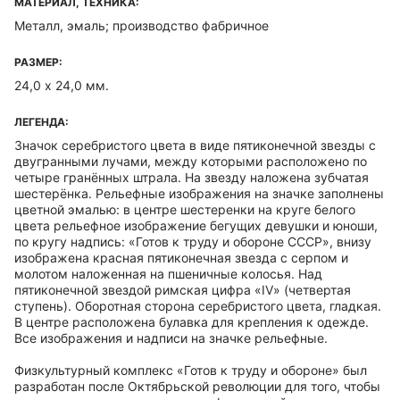
МАТЕРИАЛ, ТЕХНИКА:
Металл, эмаль; производство фабричное
РАЗМЕР:
24,0 х 24,0 мм.
ЛЕГЕНДА:
Значок серебристого цвета в виде пятиконечной звезды с
двугранными лучами, между которыми расположено по
четыре гранённых штрала. На звезду наложена зубчатая
шестерёнка. Рельефные изображения на значке заполнены
цветной эмалью: в центре шестеренки на круге белого
цвета рельефное изображение бегущих девушки и юноши,
по кругу надпись: «Готов к труду и обороне СССР», внизу
изображена красная пятиконечная звезда с серпом и
молотом наложенная на пшеничные колосья. Над
пятиконечной звездой римская цифра «IV» (четвертая
ступень). Оборотная сторона серебристого цвета, гладкая.
В центре расположена булавка для крепления к одежде.
Все изображения и надписи на значке рельефные.
Физкультурный комплекс «Готов к труду и обороне» был
разработан после Октябрьской революции для того, чтобы