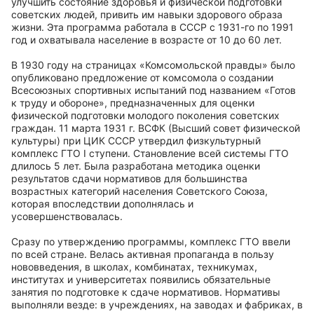
улучшить состояние здоровья и физической подготовки
советских людей, привить им навыки здорового образа
жизни. Эта программа работала в СССР с 1931-го по 1991
год и охватывала население в возрасте от 10 до 60 лет.
В 1930 году на страницах «Комсомольской правды» было
опубликовано предложение от комсомола о создании
Всесоюзных спортивных испытаний под названием «Готов
к труду и обороне», предназначенных для оценки
физической подготовки молодого поколения советских
граждан. 11 марта 1931 г. ВСФК (Высший совет физической
культуры) при ЦИК СССР утвердил физкультурный
комплекс ГТО I ступени. Становление всей системы ГТО
длилось 5 лет. Была разработана методика оценки
результатов сдачи нормативов для большинства
возрастных категорий населения Советского Союза,
которая впоследствии дополнялась и
усовершенствовалась.
Сразу по утверждению программы, комплекс ГТО ввели
по всей стране. Велась активная пропаганда в пользу
нововведения, в школах, комбинатах, техникумах,
институтах и университетах появились обязательные
занятия по подготовке к сдаче нормативов. Нормативы
выполняли везде: в учреждениях, на заводах и фабриках, в