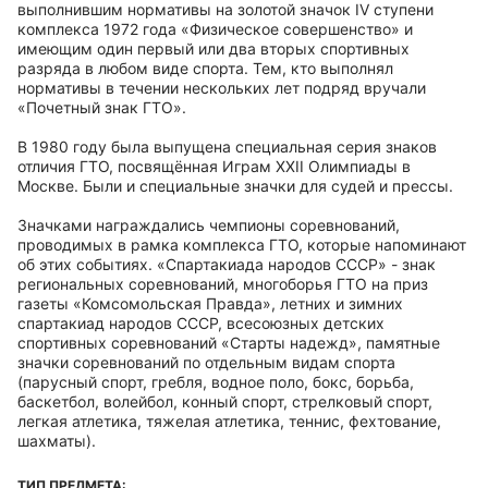
выполнившим нормативы на золотой значок IV ступени
комплекса 1972 года «Физическое совершенство» и
имеющим один первый или два вторых спортивных
разряда в любом виде спорта. Тем, кто выполнял
нормативы в течении нескольких лет подряд вручали
«Почетный знак ГТО».
В 1980 году была выпущена специальная серия знаков
отличия ГТО, посвящённая Играм XXII Олимпиады в
Москве. Были и специальные значки для судей и прессы.
Значками награждались чемпионы соревнований,
проводимых в рамка комплекса ГТО, которые напоминают
об этих событиях. «Спартакиада народов СССР» - знак
региональных соревнований, многоборья ГТО на приз
газеты «Комсомольская Правда», летних и зимних
спартакиад народов СССР, всесоюзных детских
спортивных соревнований «Старты надежд», памятные
значки соревнований по отдельным видам спорта
(парусный спорт, гребля, водное поло, бокс, борьба,
баскетбол, волейбол, конный спорт, стрелковый спорт,
легкая атлетика, тяжелая атлетика, теннис, фехтование,
шахматы).
ТИП ПРЕДМЕТА: