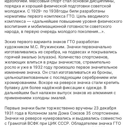
идеологией. Массовый спорт стал основой дисциплины,
порядка и хорошей физической подготовки советской
молодежи. С 1929- по 1938годы били разработаны
нормативы первого комплекса ГТО. Цель вводимого
комплекса — «дальнейшее повышение уровня физического
воспитания и мобилизационной готовности советского
народа, в первую очередь молодого поколения...».
Эскиз первого варианта знаков ГТО разработан
художником М.С. Ягужинским. Значки первоначально
изготавливались из серебра, на подвесах и покрывались
горячей эмалью (клуазон). Количество спортсменов,
желающих влиться в ряды значкистов, стремительно
росло и уже в 1932 году произошло первое значительное
изменение значка. Он стал изготавливаться из бронзы,
цельноштампованным с последующим серебрением или
хромированием. Вскоре на реверсе значка стали крепить
булавку для более надёжной фиксации к одежде. В
дальнейшем был налажен выпуск знаков из алюминия с
применением холодны эмалей.
Первые значки были торжественно вручены 23 декабря
1931 года в Колонном зале Дома Союзов 35 спортсменам.
Значки на реверсе нумеровались и выдавались совместно
с Грамотой ВСФК при ЦИК СССР. Обладателем значка ГТО