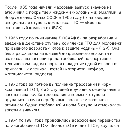
После 1965 года начали массовый выпуск значков из
алюминия с покрытием жидкими (холодными) эмалями. В
Вооруженных Силах СССР в 1965 году была введена
специальная ступень комплекса ГТО — «Военно-
спортивный комплекс» (ВСК).
В 1966 году по инициативе ДОСААФ была разработана и
введена в действие ступень комплекса ГТО для молодежи
призывного возраста «Готов к защите Родины» (ГЗР). Она
была рассчитана на юношей допризывного возраста и
включала выполнение ряда требований по спортивно-
техническим видам спорта и овладение одной из военно-
прикладных специальностей (моториста, шофера,
мотоциклиста, радиста).
С 1972 года за полное выполнение требований и норм
комплекса ГТО 1, 2 и 3 ступеней вручались серебряные и
золотые значки. За требования и нормы 4 ступени
вручались значки серебряные, золотые и золотые с
отличием. Сдача требований и норм 5 ступени отмечалась
золотым значком.
С 1974 по 1981 года проводились Всесоюзные первенства
по многоборью «ГТО». Значок «Отличник ГТО», вручался