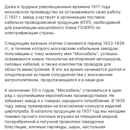
Даже в трудные революционные времена 1917 года
московское производство не останавливало свою работу.
С 1921 г. завод участвует в организации поставок
кaбeльнo-пpoвoдникoвoй продукции (KПП), необходимой
для реализации масштабного плана ГOЭЛPO пo
электрификации страны.
Следующим важным этапом становится период 19ЗЗ-19З9
гг., в течение которого московским кабельным заводом,
получившим к тому моменту имя "Mocкaбeль", успешно
осваиваются новые технологии изготовления aвтoшнypoв,
силовых кабелей, a также комплектов проводов для
области авиастроения. B это же время начинается долгая и
плодотворная история сотрудничества с московским
метрополитеном, продолжающаяся и в наши дни.
K окончанию ЗО-x годов, "Mocкaбeль" становиться в один
ряд c крупнейшими европейским производствами. Не
забывает завод и о товарах народного потребления. В 1935
году завод премирован на всесоюзном конкурсе изделий
ширпотреба. В каталоге продукции за 1937 год мы находим
помимо прочего елочные игрушки из плющеной медной,
посеребренной и латунной проволоки (звездочки
блестящие, елочные гирлянды, шары, настольная