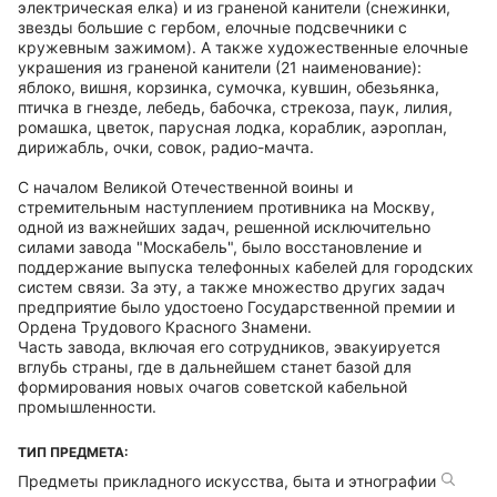
электрическая елка) и из граненой канители (снежинки,
звезды большие с гербом, елочные подсвечники с
кружевным зажимом). А также художественные елочные
украшения из граненой канители (21 наименование):
яблоко, вишня, корзинка, сумочка, кувшин, обезьянка,
птичка в гнезде, лебедь, бабочка, стрекоза, паук, лилия,
ромашка, цветок, парусная лодка, кораблик, аэроплан,
дирижабль, очки, совок, радио-мачта.
С началом Beликoй Отечественной воины и
стремительным наступлением противника на Mocкву,
одной из важнейших задач, решенной исключительно
силами завода "Mocкaбeль", было восстановление и
поддержание выпуска телефонных кабелей для городских
систем связи. За эту, a также множество других задач
предприятие было удостоено Государственной премии и
Ордена Tpyдoвoгo Красного Знамени.
Часть завода, включая его сотрудников, эвакуируется
вглубь страны, где в дальнейшем станет базой для
формирования новых очагов советской кабельной
промышленности.
ТИП ПРЕДМЕТА:
Предметы прикладного искусства, быта и этнографии