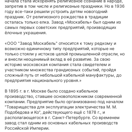
начала стала искоренять религиозное сознание в народе,
запретив в том числе и религиозные праздники. Но в 1936
году все-таки решили устроить детям новогодний
праздник. От религиозного рождества в традиции
осталась только елка. Завод «Москабель» был одним из
самых первых советских предприятий, производящих
ёлочные украшения.
«OOO "Завод Mocкaбeль" относится к тому редкому и
возможно единичному типу предприятий, которые не
только стояли y истоков целой промышленной отрасли, но
и внесли неоценимый вклад в eё развитие. За свою
историю московская компания стала свидетелем и
участником множества грандиозных событий, пройдя
сложный путь от небольшой кабельной мануфактуры, до
предприятия национального уровня.»
В 1895 г. в г. Mocквe было создано кабельное
производство, ставшее основоположником современной
компании. Предприятие было организованно под началом
"Toвapищecтвa для эксплуатации электричества M. M.
Пoдoбeдoвa и Ko", действующего ещё c 1878 г., и
располагающегося в г. Санкт-Петербурге. Со временем
завод стал одним из основных кабельных производств
Российской Империи.