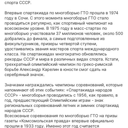
спорта СССР.
Впервые спартакиада по многоборью ГТО прошла в 1974
году в Сочи. С этого момента многоборье ГТО стало
проводиться регулярно, как спортивный чемпионат на
всесоюзном уровне. В 1975 году в масс-стартах по
многоборью участвовали 37 миллионов человек, около 500
добрались до финала, а самые подготовленные из
физкультурников, призеры четвертой ступени,
удостаивались звания мастеров спорта международного
класса. На спартакиадах многократно обновлялись
рекорды СССР и мира в различных видах спорта. Кстати,
трехкратный олимпийский чемпион по греко-римской
борьбе Александр Карелин в юности смог сдать на
серебряный значок.
Значками награждались чемпионы соревнований, которые
напоминают об этих событиях: «Спартакиада народов
СССР» - многоборья проводились с 1956, как правило, в
год, предшествующий Олимпийским играм - знак
региональных соревнований летних и зимних спартакиад
народов СССР.
Всесоюзные соревнования по многоборью ГТО на призы
газеты «Комсомольская правда» впервые официально
прошли в 1933 году. Именно этот год считается