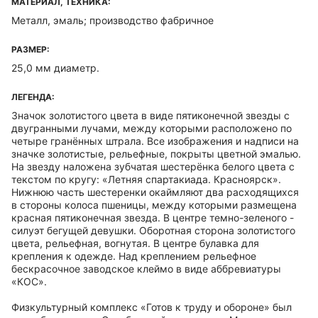
МАТЕРИАЛ, ТЕХНИКА:
Металл, эмаль; производство фабричное
РАЗМЕР:
25,0 мм диаметр.
ЛЕГЕНДА:
Значок золотистого цвета в виде пятиконечной звезды с
двугранными лучами, между которыми расположено по
четыре гранённых штрала. Все изображения и надписи на
значке золотистые, рельефные, покрыты цветной эмалью.
На звезду наложена зубчатая шестерёнка белого цвета с
текстом по кругу: «Летняя спартакиада. Красноярск».
Нижнюю часть шестеренки окаймляют два расходящихся
в стороны колоса пшеницы, между которыми размещена
красная пятиконечная звезда. В центре темно-зеленого -
силуэт бегущей девушки. Оборотная сторона золотистого
цвета, рельефная, вогнутая. В центре булавка для
крепления к одежде. Над креплением рельефное
бескрасочное заводское клеймо в виде аббревиатуры
«КОС».
Физкультурный комплекс «Готов к труду и обороне» был