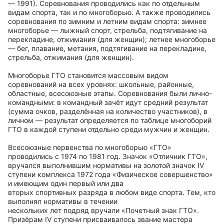
— 1991). Соревнования проводились как по отдельным
видам спорта, так и по многоборью. А также проводились
соревнования по зимним и летним видам спорта: зимнее
многоборье — лыжный спорт, стрельба, подтягивание на
перекладине, отжимания (для женщин); летнее многоборье
— бег, плавание, метания, подтягивание на перекладине,
стрельба, отжимания (для женщин).
Многоборье ГТО становится массовым видом
соревнований на всех уровнях: школьные, районные,
областные, всесоюзные этапы. Соревнования были лично-
командными: в командный зачёт идут средний результат
(сумма очков, разделённая на количество участников), в
личном — результат определяется по таблице многоборий
ГТО в каждой ступени отдельно среди мужчин и женщин.
Всесоюзные первенства по многоборью «ГТО»
проводились с 1974 по 1981 год. Значок «Отличник ГТО»,
вручался выполнившим нормативы на золотой значок IV
ступени комплекса 1972 года «Физическое совершенство»
и имеющим один первый или два
вторых спортивных разряда в любом виде спорта. Тем, кто
выполнял нормативы в течении
нескольких лет подряд вручали «Почетный знак ГТО».
Призёрам IV ступени присваивалось звание мастера