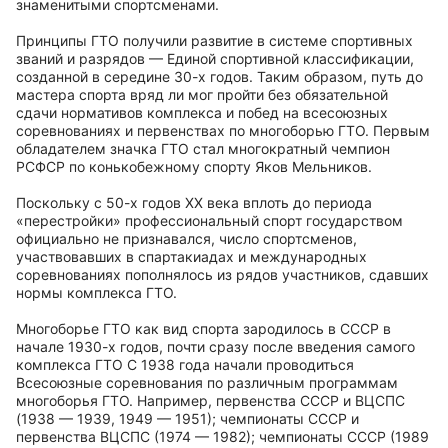
знаменитыми спортсменами.
Принципы ГТО получили развитие в системе спортивных
званий и разрядов — Единой спортивной классификации,
созданной в середине 30-х годов. Таким образом, путь до
мастера спорта вряд ли мог пройти без обязательной
сдачи нормативов комплекса и побед на всесоюзных
соревнованиях и первенствах по многоборью ГТО. Первым
обладателем значка ГТО стал многократный чемпион
РСФСР по конькобежному спорту Яков Мельников.
Поскольку с 50-х годов XX века вплоть до периода
«перестройки» профессиональный спорт государством
официально не признавался, число спортсменов,
участвовавших в спартакиадах и международных
соревнованиях пополнялось из рядов участников, сдавших
нормы комплекса ГТО.
Многоборье ГТО как вид спорта зародилось в СССР в
начале 1930-х годов, почти сразу после введения самого
комплекса ГТО С 1938 года начали проводиться
Всесоюзные соревнования по различным программам
многоборья ГТО. Например, первенства СССР и ВЦСПС
(1938 — 1939, 1949 — 1951); чемпионаты СССР и
первенства ВЦСПС (1974 — 1982); чемпионаты СССР (1989