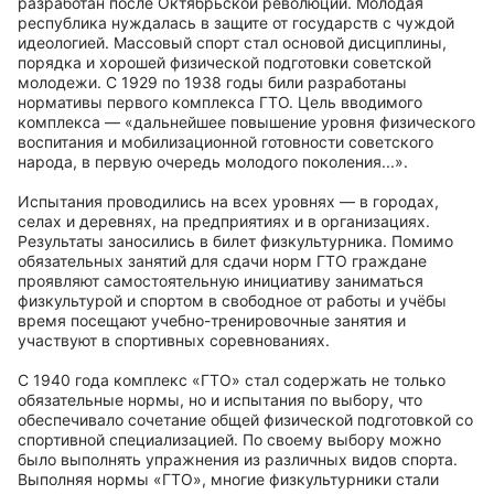
разработан после Октябрьской революции. Молодая
республика нуждалась в защите от государств с чуждой
идеологией. Массовый спорт стал основой дисциплины,
порядка и хорошей физической подготовки советской
молодежи. С 1929 по 1938 годы били разработаны
нормативы первого комплекса ГТО. Цель вводимого
комплекса — «дальнейшее повышение уровня физического
воспитания и мобилизационной готовности советского
народа, в первую очередь молодого поколения...».
Испытания проводились на всех уровнях — в городах,
селах и деревнях, на предприятиях и в организациях.
Результаты заносились в билет физкультурника. Помимо
обязательных занятий для сдачи норм ГТО граждане
проявляют самостоятельную инициативу заниматься
физкультурой и спортом в свободное от работы и учёбы
время посещают учебно-тренировочные занятия и
участвуют в спортивных соревнованиях.
С 1940 года комплекс «ГТО» стал содержать не только
обязательные нормы, но и испытания по выбору, что
обеспечивало сочетание общей физической подготовкой со
спортивной специализацией. По своему выбору можно
было выполнять упражнения из различных видов спорта.
Выполняя нормы «ГТО», многие физкультурники стали