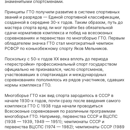
знаменитыми спортсменами.
Принципы ГТО получили развитие в системе спортивных
званий и разрядов — Единой спортивной классификации,
созданной в середине 30-х годов. Таким образом, путь до
мастера спорта вряд ли мог пройти без обязательной
сдачи нормативов комплекса и побед на всесоюзных
соревнованиях и первенствах по многоборью ГТО. Первым
обладателем значка ГТО стал многократный чемпион
РСФСР по конькобежному спорту Яков Мельников.
Поскольку с 50-х годов XX века вплоть до периода
«перестройки» профессиональный спорт государством
официально не признавался, число спортсменов,
участвовавших в спартакиадах и международных
соревнованиях пополнялось из рядов участников, сдавших
нормы комплекса ГТО.
Многоборье ГТО как вид спорта зародилось в СССР в
начале 1930-х годов, почти сразу после введения самого
комплекса ГТО С 1938 года начали проводиться
Всесоюзные соревнования по различным программам
многоборья ГТО. Например, первенства СССР и ВЦСПС
(1938 — 1939, 1949 — 1951); чемпионаты СССР и
первенства ВЦСПС (1974 — 1982); чемпионаты СССР (1989