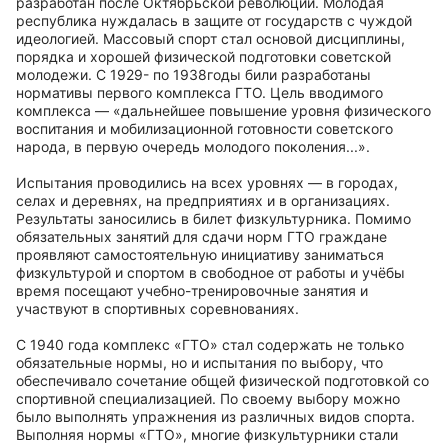
разработан после Октябрьской революции. Молодая
республика нуждалась в защите от государств с чуждой
идеологией. Массовый спорт стал основой дисциплины,
порядка и хорошей физической подготовки советской
молодежи. С 1929- по 1938годы били разработаны
нормативы первого комплекса ГТО. Цель вводимого
комплекса — «дальнейшее повышение уровня физического
воспитания и мобилизационной готовности советского
народа, в первую очередь молодого поколения...».
Испытания проводились на всех уровнях — в городах,
селах и деревнях, на предприятиях и в организациях.
Результаты заносились в билет физкультурника. Помимо
обязательных занятий для сдачи норм ГТО граждане
проявляют самостоятельную инициативу заниматься
физкультурой и спортом в свободное от работы и учёбы
время посещают учебно-тренировочные занятия и
участвуют в спортивных соревнованиях.
С 1940 года комплекс «ГТО» стал содержать не только
обязательные нормы, но и испытания по выбору, что
обеспечивало сочетание общей физической подготовкой со
спортивной специализацией. По своему выбору можно
было выполнять упражнения из различных видов спорта.
Выполняя нормы «ГТО», многие физкультурники стали