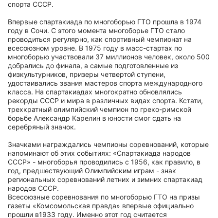
спорта СССР.
Впервые спартакиада по многоборью ГТО прошла в 1974
году в Сочи. С этого момента многоборье ГТО стало
проводиться регулярно, как спортивный чемпионат на
всесоюзном уровне. В 1975 году в масс-стартах по
многоборью участвовали 37 миллионов человек, около 500
добрались до финала, а самые подготовленные из
физкультурников, призеры четвертой ступени,
удостаивались звания мастеров спорта международного
класса. На спартакиадах многократно обновлялись
рекорды СССР и мира в различных видах спорта. Кстати,
трехкратный олимпийский чемпион по греко-римской
борьбе Александр Карелин в юности смог сдать на
серебряный значок.
Значками награждались чемпионы соревнований, которые
напоминают об этих событиях: «Спартакиада народов
СССР» - многоборья проводились с 1956, как правило, в
год, предшествующий Олимпийским играм - знак
региональных соревнований летних и зимних спартакиад
народов СССР.
Всесоюзные соревнования по многоборью ГТО на призы
газеты «Комсомольская правда» впервые официально
прошли в1933 году. Именно этот год считается