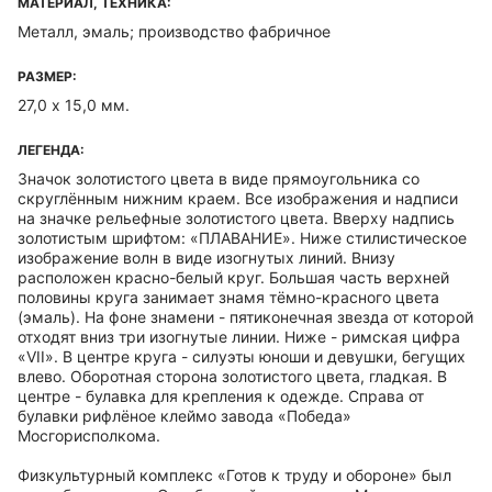
МАТЕРИАЛ, ТЕХНИКА:
Металл, эмаль; производство фабричное
РАЗМЕР:
27,0 х 15,0 мм.
ЛЕГЕНДА:
Значок золотистого цвета в виде прямоугольника со
скруглённым нижним краем. Все изображения и надписи
на значке рельефные золотистого цвета. Вверху надпись
золотистым шрифтом: «ПЛАВАНИЕ». Ниже стилистическое
изображение волн в виде изогнутых линий. Внизу
расположен красно-белый круг. Большая часть верхней
половины круга занимает знамя тёмно-красного цвета
(эмаль). На фоне знамени - пятиконечная звезда от которой
отходят вниз три изогнутые линии. Ниже - римская цифра
«VII». В центре круга - силуэты юноши и девушки, бегущих
влево. Оборотная сторона золотистого цвета, гладкая. В
центре - булавка для крепления к одежде. Справа от
булавки рифлёное клеймо завода «Победа»
Мосгорисполкома.
Физкультурный комплекс «Готов к труду и обороне» был