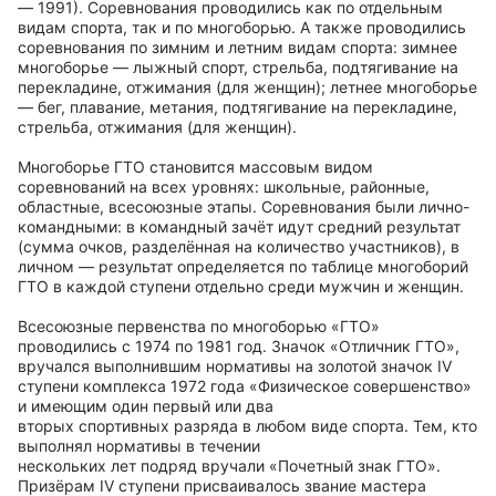
— 1991). Соревнования проводились как по отдельным
видам спорта, так и по многоборью. А также проводились
соревнования по зимним и летним видам спорта: зимнее
многоборье — лыжный спорт, стрельба, подтягивание на
перекладине, отжимания (для женщин); летнее многоборье
— бег, плавание, метания, подтягивание на перекладине,
стрельба, отжимания (для женщин).
Многоборье ГТО становится массовым видом
соревнований на всех уровнях: школьные, районные,
областные, всесоюзные этапы. Соревнования были лично-
командными: в командный зачёт идут средний результат
(сумма очков, разделённая на количество участников), в
личном — результат определяется по таблице многоборий
ГТО в каждой ступени отдельно среди мужчин и женщин.
Всесоюзные первенства по многоборью «ГТО»
проводились с 1974 по 1981 год. Значок «Отличник ГТО»,
вручался выполнившим нормативы на золотой значок IV
ступени комплекса 1972 года «Физическое совершенство»
и имеющим один первый или два
вторых спортивных разряда в любом виде спорта. Тем, кто
выполнял нормативы в течении
нескольких лет подряд вручали «Почетный знак ГТО».
Призёрам IV ступени присваивалось звание мастера