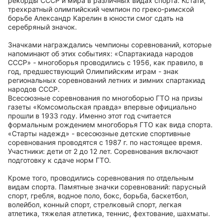
рекорды СССР и мира в различных видах спорта. Кстати,
трехкратный олимпийский чемпион по греко-римской
борьбе Александр Карелин в юности смог сдать на
серебряный значок.
Значками награждались чемпионы соревнований, которые
напоминают об этих событиях: «Спартакиада народов
СССР» - многоборья проводились с 1956, как правило, в
год, предшествующий Олимпийским играм - знак
региональных соревнований летних и зимних спартакиад
народов СССР.
Всесоюзные соревнования по многоборью ГТО на призы
газеты «Комсомольская правда» впервые официально
прошли в 1933 году. Именно этот год считается
формальным рождением многоборья ГТО как вида спорта.
«Старты надежд» - всесоюзные детские спортивные
соревнования проводятся с 1987 г. по настоящее время.
Участники: дети от 2 до 12 лет. Соревнования включают
подготовку к сдаче норм ГТО.
Кроме того, проводились соревнования по отдельным
видам спорта. Памятные значки соревнований: парусный
спорт, гребля, водное поло, бокс, борьба, баскетбол,
волейбол, конный спорт, стрелковый спорт, легкая
атлетика, тяжелая атлетика, теннис, фехтование, шахматы.