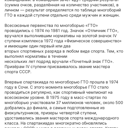
(сумма очков, разделённая на количество участников), в
личном — результат определяется по таблице многоборий
ГТО в каждой ступени отдельно среди мужчин и женщин.
Всесоюзные первенства по многоборью «ГТО»
проводились с 1974 по 1981 год. Значок «Отличник ГТО»,
вручался выполнившим нормативы на золотой значок IV
ступени комплекса 1972 года «Физическое совершенство»
и имеющим один первый или два
вторых спортивных разряда в любом виде спорта. Тем, кто
выполнял нормативы в течении
нескольких лет подряд вручали «Почетный знак ГТО».
Призёрам IV ступени присваивалось звание мастера
спорта СССР.
Впервые спартакиада по многоборью ГТО прошла в 1974
году в Сочи. С этого момента многоборье ГТО стало
проводиться регулярно, как спортивный чемпионат на
всесоюзном уровне. В 1975 году в масс-стартах по
многоборью участвовали 37 миллионов человек, около 500
добрались до финала, а самые подготовленные из
физкультурников, призеры четвертой ступени,
удостаивались звания мастеров спорта международного
класса. На спартакиадах многократно обновлялись