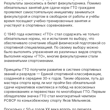
Результаты заносились в билет физкультурника. Помимо
обязательных занятий для сдачи норм ГТО граждане
проявляют самостоятельную инициативу заниматься
физкультурой и спортом в свободное от работы и учёбы
время посещают учебно-тренировочные занятия и
участвуют в спортивных соревнованиях.
С 1940 года комплекс «ГТО» стал содержать не только
обязательные нормы, но и испытания по выбору, что
обеспечивало сочетание общей физической подготовкой со
спортивной специализацией. По своему выбору можно
было выполнять упражнения из различных видов спорта.
Выполняя нормы «ГТО», многие физкультурники стали
знаменитыми спортсменами.
Принципы ГТО получили развитие в системе спортивных
званий и разрядов — Единой спортивной классификации,
созданной в середине 30-х годов. Таким образом, путь до
мастера спорта вряд ли мог пройти без обязательной
сдачи нормативов комплекса и побед на всесоюзных
соревнованиях и первенствах по многоборью ГТО. Первым
обладателем значка ГТО стал многократный чемпион
РСФСР по конькобежному спорту Яков Мельников.
Поскольку с 50-х годов XX века вплоть до периода