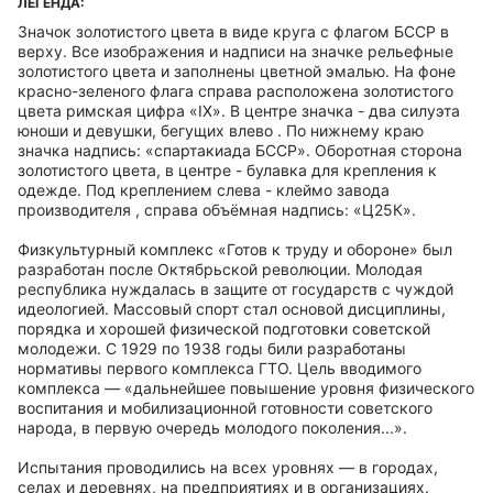
ЛЕГЕНДА:
Значок золотистого цвета в виде круга с флагом БССР в
верху. Все изображения и надписи на значке рельефные
золотистого цвета и заполнены цветной эмалью. На фоне
красно-зеленого флага справа расположена золотистого
цвета римская цифра «IX». В центре значка - два силуэта
юноши и девушки, бегущих влево . По нижнему краю
значка надпись: «спартакиада БССР». Оборотная сторона
золотистого цвета, в центре - булавка для крепления к
одежде. Под креплением слева - клеймо завода
производителя , справа объёмная надпись: «Ц25К».
Физкультурный комплекс «Готов к труду и обороне» был
разработан после Октябрьской революции. Молодая
республика нуждалась в защите от государств с чуждой
идеологией. Массовый спорт стал основой дисциплины,
порядка и хорошей физической подготовки советской
молодежи. С 1929 по 1938 годы били разработаны
нормативы первого комплекса ГТО. Цель вводимого
комплекса — «дальнейшее повышение уровня физического
воспитания и мобилизационной готовности советского
народа, в первую очередь молодого поколения...».
Испытания проводились на всех уровнях — в городах,
селах и деревнях, на предприятиях и в организациях.