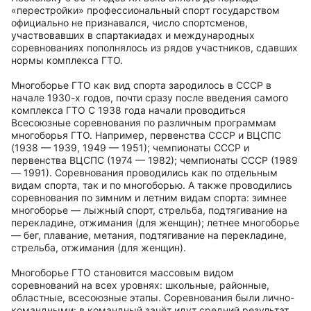
«перестройки» профессиональный спорт государством
официально не признавался, число спортсменов,
участвовавших в спартакиадах и международных
соревнованиях пополнялось из рядов участников, сдавших
нормы комплекса ГТО.
Многоборье ГТО как вид спорта зародилось в СССР в
начале 1930-х годов, почти сразу после введения самого
комплекса ГТО С 1938 года начали проводиться
Всесоюзные соревнования по различным программам
многоборья ГТО. Например, первенства СССР и ВЦСПС
(1938 — 1939, 1949 — 1951); чемпионаты СССР и
первенства ВЦСПС (1974 — 1982); чемпионаты СССР (1989
— 1991). Соревнования проводились как по отдельным
видам спорта, так и по многоборью. А также проводились
соревнования по зимним и летним видам спорта: зимнее
многоборье — лыжный спорт, стрельба, подтягивание на
перекладине, отжимания (для женщин); летнее многоборье
— бег, плавание, метания, подтягивание на перекладине,
стрельба, отжимания (для женщин).
Многоборье ГТО становится массовым видом
соревнований на всех уровнях: школьные, районные,
областные, всесоюзные этапы. Соревнования были лично-
командными: в командный зачёт идут средний результат