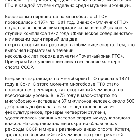
ГТО в каждой ступени отдельно среди мужчин и женщин.
Всесоюзные первенства по многоборью «ГТО»
проводились с 1974 по 1981 год. Значок «Отличник ГТО»,
вручался выполнившим нормативы на золотой значок IV
ступени комплекса 1972 года «Физическое совершенство»
и имеющим один первый или два
вторых спортивных разряда в любом виде спорта. Тем, кто
выполнял нормативы в течении
нескольких лет подряд вручали «Почетный знак ГТО».
Призёрам IV ступени присваивалось звание мастера
спорта СССР.
Впервые спартакиада по многоборью ГТО прошла в 1974
году в Сочи. С этого момента многоборье ГТО стало
проводиться регулярно, как спортивный чемпионат на
всесоюзном уровне. В 1975 году в масс-стартах по
многоборью участвовали 37 миллионов человек, около 500
добрались до финала, а самые подготовленные из
физкультурников, призеры четвертой ступени,
удостаивались звания мастеров спорта международного
класса. На спартакиадах многократно обновлялись
рекорды СССР и мира в различных видах спорта. Кстати,
трехкратный олимпийский чемпион по греко-римской