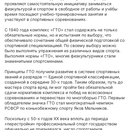
проявляют самостоятельную инициативу заниматься
физкультурой и спортом в свободное от работы и учёбы
время посещают учебно-тренировочные занятия и
участвуют в спортивных соревнованиях.
С 1940 года комплекс «ГТО» стал содержать не только
обязательные нормы, но и испытания по выбору, что
обеспечивало сочетание общей физической подготовкой со
спортивной специализацией. По своему выбору можно
было выполнять упражнения из различных видов спорта.
Выполняя нормы «ГТО», многие физкультурники стали
знаменитыми спортсменами.
Принципы ГТО получили развитие в системе спортивных
званий и разрядов — Единой спортивной классификации,
созданной в середине 30-х годов. Таким образом, путь до
мастера спорта вряд ли мог пройти без обязательной
сдачи нормативов комплекса и побед на всесоюзных
соревнованиях и первенствах по многоборью ГТО. Первым
обладателем значка ГТО стал многократный чемпион
РСФСР по конькобежному спорту Яков Мельников.
Поскольку с 50-х годов XX века вплоть до периода
«перестройки» профессиональный спорт государством
официально не признавался, число спортсменов,