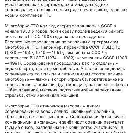
участвовавших в спартакиадах и международных
соревнованиях пополнялось из рядов участников, сдавших
нормы комплекса ГТО.
Многоборье ГТО как вид спорта зародилось в СССР в
начале 1930-х годов, почти сразу после введения самого
комплекса ГТО С 1938 года начали проводиться
Всесоюзные соревнования по различным программам
многоборья ГТО. Например, первенства СССР и ВЦСПС
(1938 — 1939, 1949 — 1951); чемпионаты СССР и
первенства ВЦСПС (1974 — 1982); чемпионаты СССР (1989
— 1991). Соревнования проводились как по отдельным
видам спорта, так и по многоборью. А также проводились
соревнования по зимним и летним видам спорта: зимнее
многоборье — лыжный спорт, стрельба, подтягивание на
перекладине, отжимания (для женщин); летнее многоборье
— бег, плавание, метания, подтягивание на перекладине,
стрельба, отжимания (для женщин).
Многоборье ГТО становится массовым видом
соревнований на всех уровнях: школьные, районные,
областные, всесоюзные этапы. Соревнования были лично-
командными: в командный зачёт идут средний результат
(сумма очков, разделённая на количество участников), в
личном — результат определяется по таблице многоборий