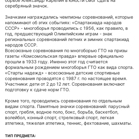
борьбе Александр Карелин в юности смог сдать на
серебряный значок.
Значками награждались чемпионы соревнований, которые
напоминают об этих событиях: «Спартакиада народов
СССР» - многоборья проводились с 1956, как правило, в
год, предшествующий Олимпийским играм - знак
региональных соревнований летних и зимних спартакиад
народов СССР.
Всесоюзные соревнования по многоборью ГТО на призы
газеты «Комсомольская правда» впервые официально
прошли в 1933 году. Именно этот год считается
формальным рождением многоборья ГТО как вида спорта.
«Старты надежд» - всесоюзные детские спортивные
соревнования проводятся с 1987 г. по настоящее время.
Участники: дети от 2 до 12 лет. Соревнования включают
подготовку к сдаче норм ГТО.
Кроме того, проводились соревнования по отдельным
видам спорта. Памятные значки соревнований: парусный
спорт, гребля, водное поло, бокс, борьба, баскетбол,
волейбол, конный спорт, стрелковый спорт, легкая
атлетика, тяжелая атлетика, теннис, фехтование, шахматы.
ТИП ПРЕДМЕТА: