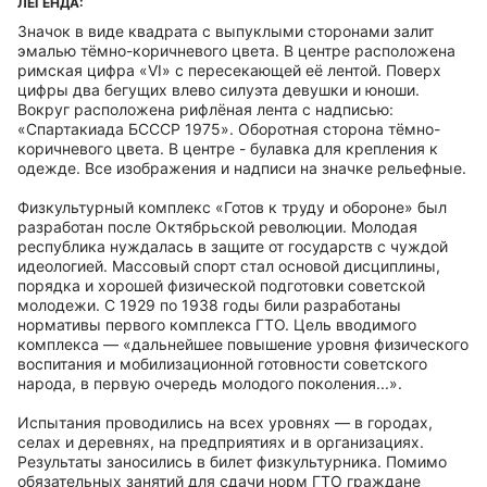
ЛЕГЕНДА:
Значок в виде квадрата с выпуклыми сторонами залит
эмалью тёмно-коричневого цвета. В центре расположена
римская цифра «VI» с пересекающей её лентой. Поверх
цифры два бегущих влево силуэта девушки и юноши.
Вокруг расположена рифлёная лента с надписью:
«Спартакиада БСССР 1975». Оборотная сторона тёмно-
коричневого цвета. В центре - булавка для крепления к
одежде. Все изображения и надписи на значке рельефные.
Физкультурный комплекс «Готов к труду и обороне» был
разработан после Октябрьской революции. Молодая
республика нуждалась в защите от государств с чуждой
идеологией. Массовый спорт стал основой дисциплины,
порядка и хорошей физической подготовки советской
молодежи. С 1929 по 1938 годы били разработаны
нормативы первого комплекса ГТО. Цель вводимого
комплекса — «дальнейшее повышение уровня физического
воспитания и мобилизационной готовности советского
народа, в первую очередь молодого поколения...».
Испытания проводились на всех уровнях — в городах,
селах и деревнях, на предприятиях и в организациях.
Результаты заносились в билет физкультурника. Помимо
обязательных занятий для сдачи норм ГТО граждане