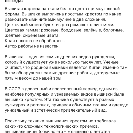
ЛЕГЕНДА:
Вышитая картина на ткани белого цвета прямоугольной
формы. Вышивка выполнена простым крестом по канве
разноцветными нитками мулине в два сложения.
Цветочный мотив: букет из роз ромашек с листьями.
Цветовая гамма: розовые, бордовые, зелёные, болотные,
жёлтые, сиреневые цвета.
Края полотна не обработаны.
Автор работы не известен.
Вышивка —один из самых древних видов рукоделия,
который существует уже несколько тысяч лет. Ученые
считают, что родиной вышивки является Китай. Именно там
были обнаружены самые древние работы, датируемые
пятым веком до нашей эры.
В СССР в довоенный и послевоенный период одним из
наиболее популярных и узнаваемых видов вышивки была
вышивка крестом. Эта техника существует в разных
культурах и регионах, придавая обычным тканям и одежде
уникальный и эстетически привлекательный вид.
Поскольку техника вышивания крестом не требовала
каких-то сложных технологических приёмов,
вышивальщицы (обычно это – женщины) с детства