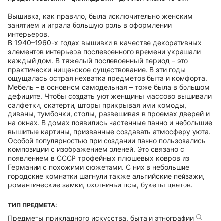
Вышивка, как правило, была исключительно женским
занятием и играла большую роль в оформлении
интерьеров.
В 1940–1960-х годах вышивки в качестве декоративных
элементов интерьера послевоенного времени украшали
каждый дом. В тяжелый послевоенный период – это
практически нищенское существование. В эти годы
ощущалась острая нехватка предметов быта и комфорта.
Мебель – в основном самодельная – тоже была в большом
дефиците. Чтобы создать уют женщины массово вышивали
салфетки, скатерти, шторы прикрывая ими комоды,
диваны, тумбочки, столы, развешивая в проемах дверей и
на окнах. В домах появились настенные панно и небольшие
вышитые картины, призванные создавать атмосферу уюта.
Особой популярностью при создании панно пользовались
композиции с изображением оленей. Это связано с
появлением в СССР трофейных плюшевых ковров из
Германии с похожими сюжетами. С них в небольшие
городские комнатки шагнули также альпийские пейзажи,
романтические замки, охотничьи псы, букеты цветов.
ТИП ПРЕДМЕТА:
Предметы прикладного искусства, быта и этнографии