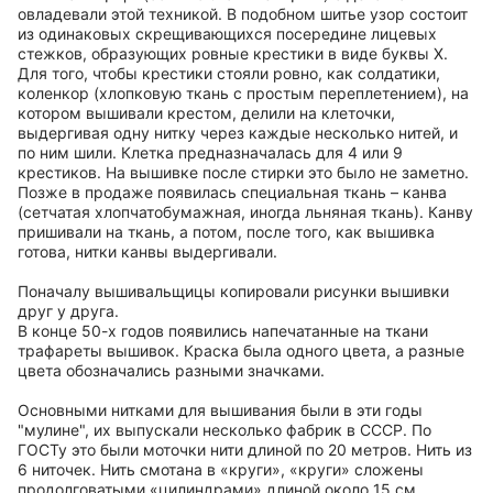
овладевали этой техникой. В подобном шитье узор состоит
из одинаковых скрещивающихся посередине лицевых
стежков, образующих ровные крестики в виде буквы Х.
Для того, чтобы крестики стояли ровно, как солдатики,
коленкор (хлопковую ткань с простым переплетением), на
котором вышивали крестом, делили на клеточки,
выдергивая одну нитку через каждые несколько нитей, и
по ним шили. Клетка предназначалась для 4 или 9
крестиков. На вышивке после стирки это было не заметно.
Позже в продаже появилась специальная ткань – канва
(сетчатая хлопчатобумажная, иногда льняная ткань). Канву
пришивали на ткань, а потом, после того, как вышивка
готова, нитки канвы выдергивали.
Поначалу вышивальщицы копировали рисунки вышивки
друг у друга.
В конце 50-х годов появились напечатанные на ткани
трафареты вышивок. Краска была одного цвета, а разные
цвета обозначались разными значками.
Основными нитками для вышивания были в эти годы
"мулине", их выпускали несколько фабрик в СССР. По
ГОСТу это были моточки нити длиной по 20 метров. Нить из
6 ниточек. Нить смотана в «круги», «круги» сложены
продолговатыми «цилиндрами» длиной около 15 см.