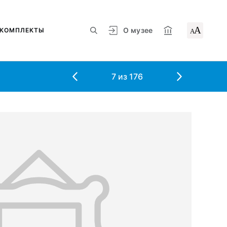
А
О музее
КОМПЛЕКТЫ
А
7
из
176