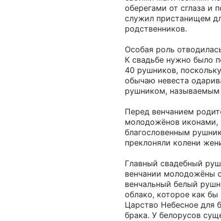
оберегами от сглаза и 
служил пристанищем д
родственников.
Особая роль отводилас
К свадьбе нужно было п
40 рушников, поскольк
обычаю невеста одарив
рушником, называемым 
Перед венчанием родит
молодожёнов иконами,
благословенным рушник
преклоняли колени жени
Главный свадебный руш
венчании молодожёны с
венчальный белый руш
облако, которое как бы
Царство Небесное для 
брака. У белорусов су