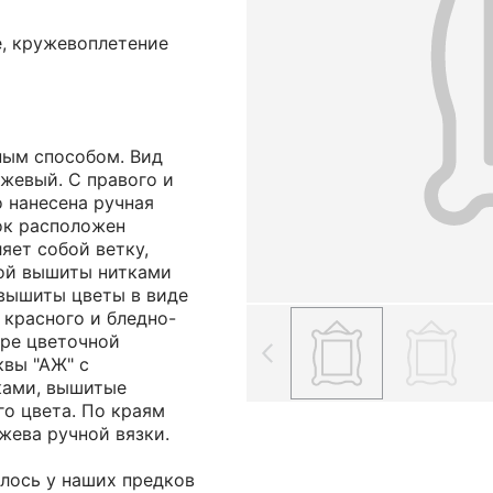
е, кружевоплетение
ным способом. Вид
жевый. С правого и
о нанесена ручная
ок расположен
яет собой ветку,
рой вышиты нитками
 вышиты цветы в виде
 красного и бледно-
тре цветочной
вы "АЖ" с
ками, вышитые
о цвета. По краям
жева ручной вязки.
лось у наших предков