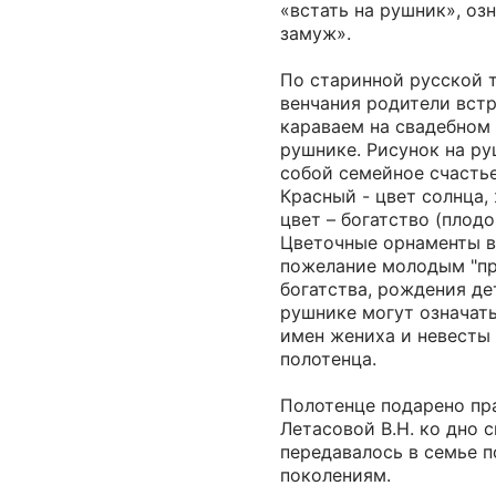
«встать на рушник», о
замуж».
По старинной русской 
венчания родители вст
караваем на свадебном
рушнике. Рисунок на р
собой семейное счастье
Красный - цвет солнца,
цвет – богатство (плод
Цветочные орнаменты в
пожелание молодым "пр
богатства, рождения де
рушнике могут означат
имен жениха и невесты
полотенца.
Полотенце подарено пр
Летасовой В.Н. ко дно с
передавалось в семье 
поколениям.