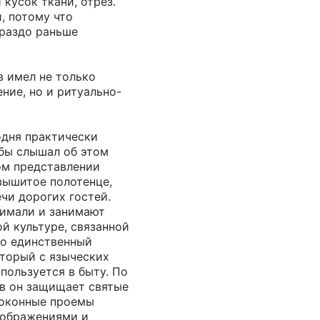
 кусок ткани, отрез.
и, потому что
ораздо раньше
в имел не только
ние, но и ритуально-
одня практически
 бы слышал об этом
ом представлении
вышитое полотенце,
чи дорогих гостей.
имали и занимают
й культуре, связанной
то единственный
оторый с языческих
спользуется в быту. По
в он защищает святые
 оконные проемы
зображениями и