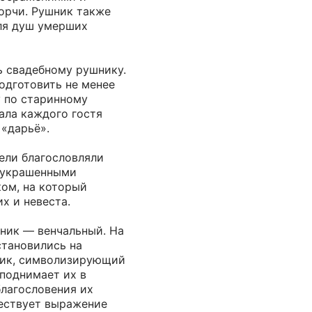
порчи. Рушник также
ля душ умерших
ь свадебному рушнику.
одготовить не менее
у по старинному
ала каждого гостя
«дарьё».
ели благословляли
 украшенными
ом, на который
х и невеста.
ник — венчальный. На
тановились на
ник, символизирующий
 поднимает их в
благословения их
ществует выражение