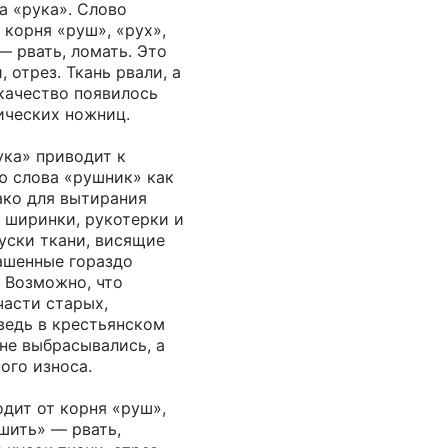
а «рука». Слово
 корня «руш», «рух»,
— рвать, ломать. Это
 отрез. Ткань рвали, а
ткачество появилось
ических ножниц.
ука» приводит к
 слова «рушник» как
ако для вытирания
 ширинки, рукотерки и
уски ткани, висящие
ашенные гораздо
 Возможно, что
части старых,
ведь в крестьянском
не выбрасывались, а
ого износа.
дит от корня «руш»,
ушить» — рвать,