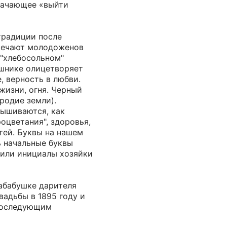
значающее «выйти
традиции после
речают молодоженов
 "хлебосольном"
ушнике олицетворяет
, верность в любви.
 жизни, огня. Черный
ородие земли).
ышиваются, как
оцветания", здоровья,
тей. Буквы на нашем
ь начальные буквы
 или инициалы хозяйки
абабушке дарителя
вадьбы в 1895 году и
последующим