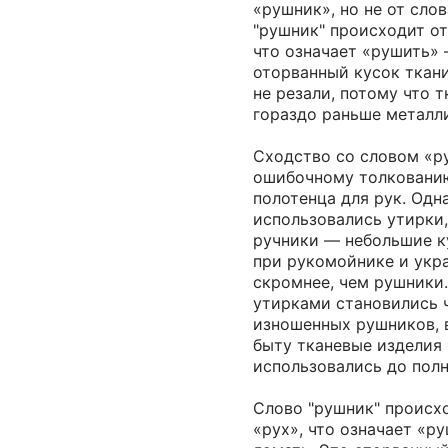
«рушник», но не от слов
"рушник" происходит от
что означает «рушить» 
оторванный кусок ткани,
не резали, потому что 
гораздо раньше металл
Сходство со словом «р
ошибочному толкованию
полотенца для рук. Одн
использовались утирки,
ручники — небольшие к
при рукомойнике и укр
скромнее, чем рушники.
утирками становились 
изношенных рушников, 
быту тканевые изделия 
использовались до полн
Слово "рушник" происхо
«рух», что означает «р