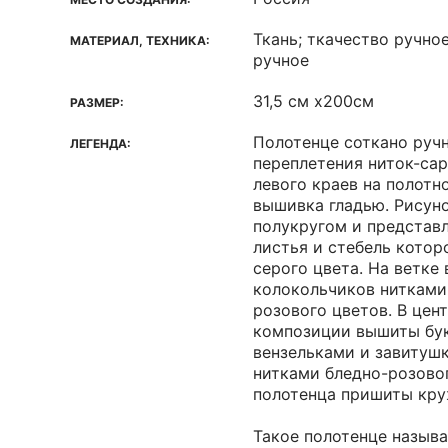
Ткань; ткачество ручно
МАТЕРИАЛ, ТЕХНИКА:
ручное
31,5 см x200см
РАЗМЕР:
Полотенце соткано руч
ЛЕГЕНДА:
переплетения ниток-сар
левого краев на полотн
вышивка гладью. Рисун
полукругом и представл
листья и стебель кото
серого цвета. На ветке
колокольчиков нитками
розового цветов. В цен
композиции вышиты бук
вензельками и завитуш
нитками бледно-розовог
полотенца пришиты кру
Такое полотенце называ