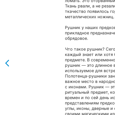
ломать. Это оторванный
Ткань рвали, а не резал
ткачество появилось г
металлических ножниц.
Рушник у наших предко
прикладное предназначе
обрядовое.
Что такое рушник? Сег
каждый знает или хотя
предмете. В современн
рушник — это длинное 
используемое для встре
Полотенца-рушники зан
важное место в народно
с иконами. Рушник — э
ритуальный предмет, к
времен и по сей день и
представлениям предко
углы, иконы, дверные и
своими магическими и