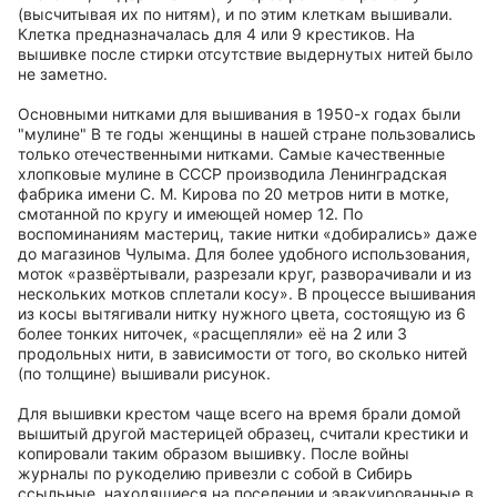
(высчитывая их по нитям), и по этим клеткам вышивали.
Клетка предназначалась для 4 или 9 крестиков. На
вышивке после стирки отсутствие выдернутых нитей было
не заметно.
Основными нитками для вышивания в 1950-х годах были
"мулине" В те годы женщины в нашей стране пользовались
только отечественными нитками. Самые качественные
хлопковые мулине в СССР производила Ленинградская
фабрика имени С. М. Кирова по 20 метров нити в мотке,
смотанной по кругу и имеющей номер 12. По
воспоминаниям мастериц, такие нитки «добирались» даже
до магазинов Чулыма. Для более удобного использования,
моток «развёртывали, разрезали круг, разворачивали и из
нескольких мотков сплетали косу». В процессе вышивания
из косы вытягивали нитку нужного цвета, состоящую из 6
более тонких ниточек, «расщепляли» её на 2 или 3
продольных нити, в зависимости от того, во сколько нитей
(по толщине) вышивали рисунок.
Для вышивки крестом чаще всего на время брали домой
вышитый другой мастерицей образец, считали крестики и
копировали таким образом вышивку. После войны
журналы по рукоделию привезли с собой в Сибирь
ссыльные, находящиеся на поселении и эвакуированные в