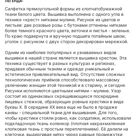
ЛЕГЕНДА:
Салфетка прямоугольной формы из хлопчатобумажной
ткани белого цвета. Вышивка выполнена с одного угла в
технике «крест» нитками мулине. Рисунок из цветов и
листьев: две розовые розы с бутонами оттенены нитками
более темного красного цвета, веточки и листья - зеленые.
По краю подвернута и вручную подшита потайным швом,
уголок с рисунком с двух сторон декорирован мережкой.
Одним из наиболее популярных и узнаваемых видов
вышивки в нашей стране является вышивка крестом. Эта
техника существует в разных культурах и регионах,
придавая обычным тканям и одежде уникальный и
эстетически привлекательный вид. Отсутствие сложных
технологических приёмов способствовало массовому
увлечению женщин этой техникой и в старину, и сегодня.
Рисунки исполняются цветными нитями – мулине. Узор
состоит из одинаковых скрещивающихся посередине
лицевых стежков, образующих ровные крестики в виде
буквы Х. В середине ХХ века еще не было в продаже
канвы - специальной ткани для вышивания. Для того,
чтобы крестики стояли ровно, как солдатики, использовали
подкладочную ткань коленкор (плотная накрахмаленная
хлопковая ткань с простым переплетением). Её делили на
клеточки, выдергивая нитку через равные промежутки