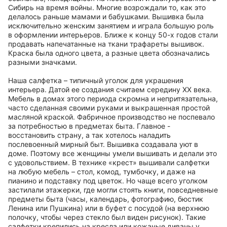
Сибирь на время войны. Многие возрождали то, как это
делалось раньше мамами и бабушками. Вышивка была
исключительно женским занятием и играла большую роль
в оформлении интерьеров. Ближе к концу 50-х годов стали
продавать напечатанные на ткани трафареты вышивок.
Краска была одного цвета, а разные цвета обозначались
разными значками.
Наша салфетка – типичный уголок для украшения
интерьера. Датой ее создания считаем середину ХХ века.
Мебель в домах этого периода скромна и непритязательна,
часто сделанная своими руками и выкрашенная простой
масляной краской. Фабричное производство не поспевало
за потребностью в предметах быта. Главное -
восстановить страну, а так хотелось наладить
послевоенный мирный быт. Вышивка создавала уют в
доме. Поэтому все женщины умели вышивать и делали это
с удовольствием. В технике «крест» вышивали салфетки
на любую мебель – стол, комод, тумбочку, и даже на
пианино и подставку под цветок. Но чаще всего уголком
застилали этажерки, где могли стоять книги, повседневные
предметы быта (часы, календарь, фотографию, бюстик
Ленина или Пушкина) или в буфет с посудой (на верхнюю
полочку, чтобы через стекло был виден рисунок). Такие
салфетки крепились на кресла или кожаные диваны у