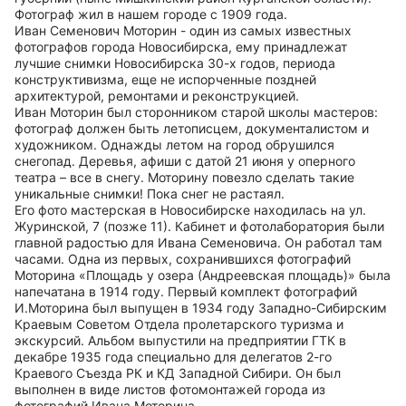
Фотограф жил в нашем городе с 1909 года.
Иван Семенович Моторин - один из самых известных
фотографов города Новосибирска, ему принадлежат
лучшие снимки Новосибирска 30-х годов, периода
конструктивизма, еще не испорченные поздней
архитектурой, ремонтами и реконструкцией.
Иван Моторин был сторонником старой школы мастеров:
фотограф должен быть летописцем, документалистом и
художником. Однажды летом на город обрушился
снегопад. Деревья, афиши с датой 21 июня у оперного
театра – все в снегу. Моторину повезло сделать такие
уникальные снимки! Пока снег не растаял.
Его фото мастерская в Новосибирске находилась на ул.
Журинской, 7 (позже 11). Кабинет и фотолаборатория были
главной радостью для Ивана Семеновича. Он работал там
часами. Одна из первых, сохранившихся фотографий
Моторина «Площадь у озера (Андреевская площадь)» была
напечатана в 1914 году. Первый комплект фотографий
И.Моторина был выпущен в 1934 году Западно-Сибирским
Краевым Советом Отдела пролетарского туризма и
экскурсий. Альбом выпустили на предприятии ГТК в
декабре 1935 года специально для делегатов 2-го
Краевого Съезда РК и КД Западной Сибири. Он был
выполнен в виде листов фотомонтажей города из
фотографий Ивана Моторина.