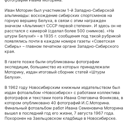
Иван Моторин был участником 1-й Западно-Сибирской
альпиниады: восхождение сибирских спортсменов на
горную вершину Белуха, в связи с этим награжден
значком «Альпинист СССР первой степени». И здесь он не
расстался с камерой (сделал более 500 снимков). «На
штурм Белухи!» – в 1935 г. сообщения под такой рубрикой
появлялись почти в каждом номере газеты «Советская
Сибирь» – главном печатном органе Западно-Сибирского
края.
В газете позже были опубликованы фотографии
экспедиции, большинство из которых принадлежали
Моторину, издан итоговый сборник статей «Штурм
Белухи».
В 1962 году Новосибирским книжным издательством был
издан фотоальбом «Новосибирск» с работами коллектива
фотографов и текстами поэта Ивана Олеговича Фонякова, в
котором опубликовано 40 фотографий И.С.Моторина.
Финальный фотоальбом работ Ивана Семеновича Моторина
вышел в последний год его жизни, 7 августа 1967 года.
Похоронен на Заельцовском кладбище в Новосибирске.