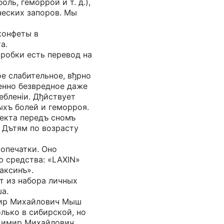
оль, геморрой и т. д.),
ческих запоров. Мы
 конфеты в
а.
робки есть перевод на
е слабительное, вђрно
нно безвредное даже
ебленiи. Дђйствует
ыхъ болей и геморроя.
фекта передъ сномъ
 Дътям по возрасту
 опечатки. Оно
ю средства: «LAXIN»
аксинъ».
т из набора личных
а.
мир Михайлович Мыш
олько в сибирской, но
адимир Михайлович