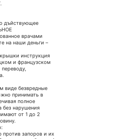
.
но дъйствующее
ЬНОЕ
ованное врачами
те на наши деньги –
 крышки инструкция
цком и французском
 переводу,
а.
м виде безвредные
жно принимать в
ечивая полное
 без нарушения
имают от 1 до 2
овину.
:
 против запоров и их