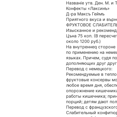
Названie утв. Ден. М. и Т
Конфекты «Лаксинъ»
Д-ра Максъ Геймъ
Приятного вкуса и вър
ФРУКТОВОЕ СЛАБИТЕЛ
Изысканное и рекоменд
Цъна 75 коп. (В пересче
около 1200 руб.)
На внутреннеq стороне
по применению на неме
языках. Причем, судя по
дополняющих друг друг
Перевод с немецкого:
Рекомендуемые в тепло
фруктовые консервы мо
любое время дня, обесп
опорожнение кишечника
работы кишечника; прин
порций; детям дают пол
Перевод с французского
Слабительный конфитюр