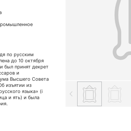
а
 промышленное
дя по русским
лена до 10 октября
ии был принят декрет
ссаров и
ума Высшего Совета
Об изъятии из
усского языка» (i
ца и ять) и была
ия.