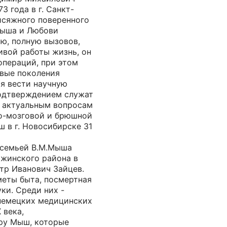
3 года в г. Санкт-
исяжного поверенного
Мыша и Любови
ю, полную вызовов,
ивой работы жизнь, он
операций, при этом
овые поколения
ая вести научную
одтверждением служат
х актуальным вопросам
но-мозговой и брюшной
ш в г. Новосибирске 31
 семьей В.М.Мыша
ржинского района в
етр Иванович Зайцев.
меты быта, посмертная
ки. Среди них -
немецких медицинских
 века,
ру Мыш, которые