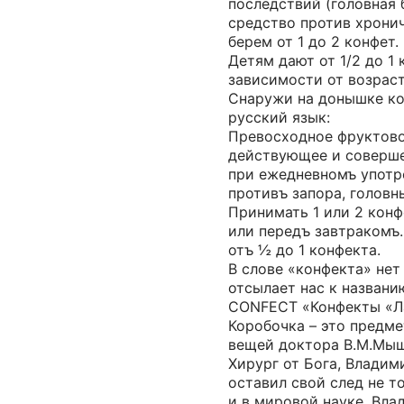
последствий (головная б
средство против хрони
берем от 1 до 2 конфет.
Детям дают от 1/2 до 1
зависимости от возраст
Снаружи на донышке ко
русский язык:
Превосходное фруктово
действующее и соверше
при ежедневномъ употр
противъ запора, головн
Принимать 1 или 2 кон
или передъ завтракомъ.
отъ ½ до 1 конфекта.
В слове «конфекта» нет
отсылает нас к названи
CONFECT «Конфекты «Л
Коробочка – это предме
вещей доктора В.М.Мыш
Хирург от Бога, Влади
оставил свой след не т
и в мировой науке. Вл