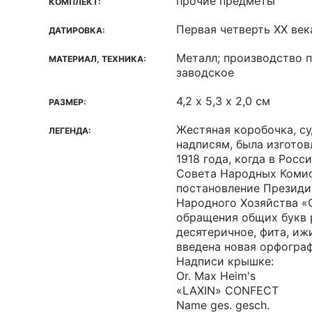
прочие предметы
КОМПЛЕКТ:
Первая четверть XX век
ДАТИРОВКА:
Металл; производство
МАТЕРИАЛ, ТЕХНИКА:
заводское
4,2 х 5,3 х 2,0 см
РАЗМЕР:
Жестяная коробочка, су
ЛЕГЕНДА:
надписям, была изготов
1918 года, когда в Росс
Совета Народных Коми
постановление Президи
Народного Хозяйства «
обращения общих букв р
десятеричное, фита, ижи
введена новая орфограф
Надписи крышке:
Оr. Max Heim's
«LAXIN» CONFECT
Name ges. gesch.