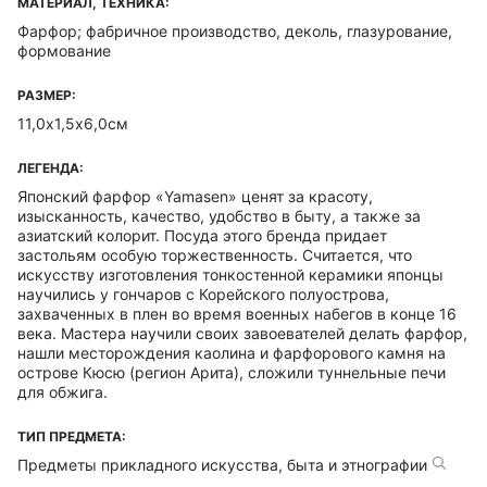
МАТЕРИАЛ, ТЕХНИКА:
Фарфор; фабричное производство, деколь, глазурование,
формование
РАЗМЕР:
11,0х1,5х6,0см
ЛЕГЕНДА:
Японский фарфор «Yamasen» ценят за красоту,
изысканность, качество, удобство в быту, а также за
азиатский колорит. Посуда этого бренда придает
застольям особую торжественность. Считается, что
искусству изготовления тонкостенной керамики японцы
научились у гончаров с Корейского полуострова,
захваченных в плен во время военных набегов в конце 16
века. Мастера научили своих завоевателей делать фарфор,
нашли месторождения каолина и фарфорового камня на
острове Кюсю (регион Арита), сложили туннельные печи
для обжига.
ТИП ПРЕДМЕТА:
Предметы прикладного искусства, быта и этнографии