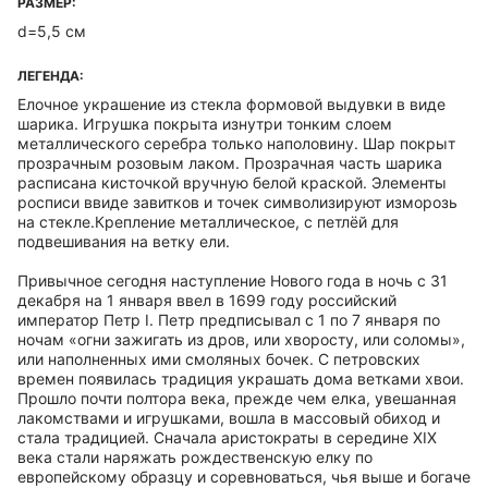
РАЗМЕР:
d=5,5 см
ЛЕГЕНДА:
Елочное украшение из стекла формовой выдувки в виде
шарика. Игрушка покрыта изнутри тонким слоем
металлического серебра только наполовину. Шар покрыт
прозрачным розовым лаком. Прозрачная часть шарика
расписана кисточкой вручную белой краской. Элементы
росписи ввиде завитков и точек символизируют изморозь
на стекле.Крепление металлическое, с петлёй для
подвешивания на ветку ели.
Привычное сегодня наступление Нового года в ночь с 31
декабря на 1 января ввел в 1699 году российский
император Петр I. Петр предписывал с 1 по 7 января по
ночам «огни зажигать из дров, или хворосту, или соломы»,
или наполненных ими смоляных бочек. С петровских
времен появилась традиция украшать дома ветками хвои.
Прошло почти полтора века, прежде чем елка, увешанная
лакомствами и игрушками, вошла в массовый обиход и
стала традицией. Сначала аристократы в середине XIX
века стали наряжать рождественскую елку по
европейскому образцу и соревноваться, чья выше и богаче