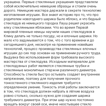
украшена. Первые стеклянные украшения представляли
собой исключительно немецкие образцы и стоили очень
дорого. Немецкие мастера держали в секрете технологию
изготовления игрушек. Все знают историю про то, что про
родителем новогоднего шарика было яблоко, и что бедный
стеклодув из немецкого городка Лауш решил украсить
елку стеклянными яблоками. Что во время Первой
мировой пленные немцы научили наших стеклодувов в
Клину делать не только посуду, но и елочные шарики. Но
мало кто задумывается о том, что с того времени и до
сегодняшнего дня, несмотря на применение новейших
технологий, процесс производства стеклянных елочных
игрушек до сих пор основан на применении ручного труда.
Выдувка без использования форм требовала высокого
мастерства от стеклодува. Исходным материалом для
стеклодувных работ являются стеклянные трубки и
стеклянные монолитные стержни различного диаметра.
Способность стекла быстро остывать создает внутреннее
напряжение, поэтому для получения прочного
тонкостенного стеклянного изделия требуется
определенное умение. Тонкость этой работы заключается
в том, что стеклодув должен набрать в лёгкие воздуха
ровно столько, сколько нужно для создания шарика
требуемого диаметра. При этом шар нужно постоянно
вращать вокруг своей оси, иначе неостывшее стекло