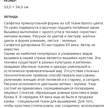
РАЗМЕР:
33,0 x 34,0 см
ЛЕГЕНДА:
Салфетка прямоугольной формы из х/б ткани белого цвета.
По краю подвернута и вручную подшита потайным швом.
Вышивка выполнена с одного угла в технике «крестик»
нитками мулине. Рисунок из цветов и листьев: желтые
цветы в форме ромашек, листья - зеленые.
Салфетка датирована 50-ми годами ХХ века. Автор не
известен.
Одним из наиболее популярных и узнаваемых видов
вышивки в нашей стране является вышивка крестом. Эта
техника существует в разных культурах и регионах,
придавая обычным тканям и одежде уникальный и
эстетически привлекательный вид. Отсутствие сложных
технологических приёмов способствовало массовому
увлечению женщин этой техникой и в старину, и сегодня.
Рисунки исполняются цветными нитями – мулине. Узор
состоит из одинаковых скрещивающихся посередине
лицевых стежков, образующих ровные крестики в виде
буквы Х. В середине ХХ века еще не было в продаже
канвы - специальной ткани для вышивания. Для того,
чтобы крестики стояли ровно, как солдатики, использовали