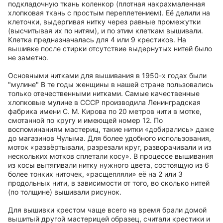
подкладочную ткань коленкор (плотная накрахмаленная
хлопковая ткань с простым переплетением). Её делили на
клеточки, выдергивая нитку через равные промежутки
(высчитывая их по нитям), и по этим клеткам вышивали.
Клетка предназначалась для 4 или 9 крестиков. На
вышивке после стирки отсутствие выдернутых нитей было
не заметно.
Основными нитками для вышивания в 1950-х годах были
"мулине" В те годы женщины в нашей стране пользовались
только отечественными нитками. Самые качественные
хлопковые мулине в СССР производила Ленинградская
фабрика имени С. М. Кирова по 20 метров нити в мотке,
смотанной по кругу и имеющей номер 12. По
воспоминаниям мастериц, такие нитки «добирались» даже
до магазинов Чулыма. Для более удобного использования,
моток «развёртывали, разрезали круг, разворачивали и из
нескольких мотков сплетали косу». В процессе вышивания
из косы вытягивали нитку нужного цвета, состоящую из 6
более тонких ниточек, «расщепляли» её на 2 или 3
продольных нити, в зависимости от того, во сколько нитей
(по толщине) вышивали рисунок.
Для вышивки крестом чаще всего на время брали домой
вышитый другой мастерицей образец, считали крестики и