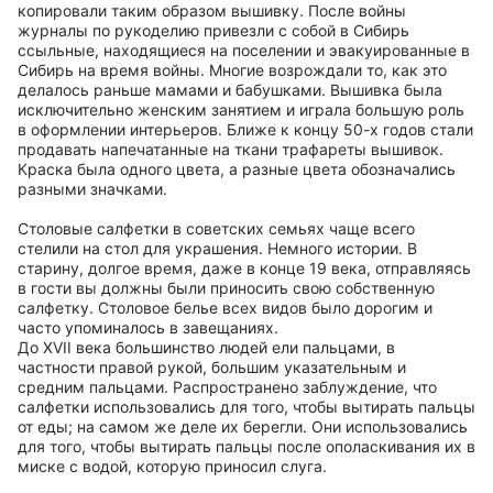
копировали таким образом вышивку. После войны
журналы по рукоделию привезли с собой в Сибирь
ссыльные, находящиеся на поселении и эвакуированные в
Сибирь на время войны. Многие возрождали то, как это
делалось раньше мамами и бабушками. Вышивка была
исключительно женским занятием и играла большую роль
в оформлении интерьеров. Ближе к концу 50-х годов стали
продавать напечатанные на ткани трафареты вышивок.
Краска была одного цвета, а разные цвета обозначались
разными значками.
Столовые салфетки в советских семьях чаще всего
стелили на стол для украшения. Немного истории. В
старину, долгое время, даже в конце 19 века, отправляясь
в гости вы должны были приносить свою собственную
салфетку. Столовое белье всех видов было дорогим и
часто упоминалось в завещаниях.
До XVII века большинство людей ели пальцами, в
частности правой рукой, большим указательным и
средним пальцами. Распространено заблуждение, что
салфетки использовались для того, чтобы вытирать пальцы
от еды; на самом же деле их берегли. Они использовались
для того, чтобы вытирать пальцы после ополаскивания их в
миске с водой, которую приносил слуга.