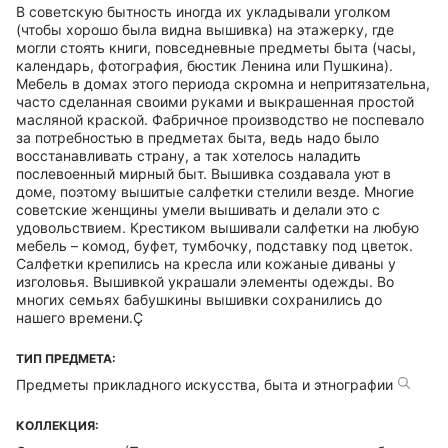
В советскую бытность иногда их укладывали уголком
(чтобы хорошо была видна вышивка) на этажерку, где
могли стоять книги, повседневные предметы быта (часы,
календарь, фотография, бюстик Ленина или Пушкина).
Мебель в домах этого периода скромна и непритязательна,
часто сделанная своими руками и выкрашенная простой
масляной краской. Фабричное производство не поспевало
за потребностью в предметах быта, ведь надо было
восстанавливать страну, а так хотелось наладить
послевоенный мирный быт. Вышивка создавала уют в
доме, поэтому вышитые салфетки стелили везде. Многие
советские женщины умели вышивать и делали это с
удовольствием. Крестиком вышивали салфетки на любую
мебель – комод, буфет, тумбочку, подставку под цветок.
Салфетки крепились на кресла или кожаные диваны у
изголовья. Вышивкой украшали элементы одежды. Во
многих семьях бабушкины вышивки сохранились до
нашего времени.Ç
ТИП ПРЕДМЕТА:
Предметы прикладного искусства, быта и этнографии
КОЛЛЕКЦИЯ: