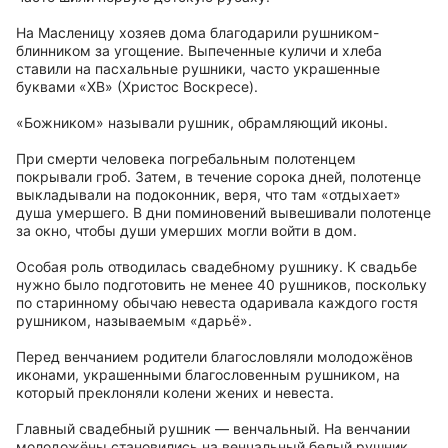
На Масленицу хозяев дома благодарили рушником-
блинником за угощение. Выпеченные куличи и хлеба
ставили на пасхальные рушники, часто украшенные
буквами «ХВ» (Христос Воскресе).
«Божником» называли рушник, обрамляющий иконы.
При смерти человека погребальным полотенцем
покрывали гроб. Затем, в течение сорока дней, полотенце
выкладывали на подоконник, веря, что там «отдыхает»
душа умершего. В дни поминовений вывешивали полотенце
за окно, чтобы души умерших могли войти в дом.
Особая роль отводилась свадебному рушнику. К свадьбе
нужно было подготовить не менее 40 рушников, поскольку
по старинному обычаю невеста одаривала каждого гостя
рушником, называемым «дарьё».
Перед венчанием родители благословляли молодожёнов
иконами, украшенными благословенным рушником, на
который преклоняли колени жених и невеста.
Главный свадебный рушник — венчальный. На венчании
молодожёны становились на венчальный белый рушник,