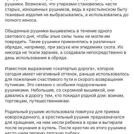
рушники. Возможно, что утирками становились части
старых, изношенных рушников, ведь в крестьянском быту
тканевые изделия не выбрасывались, а использовались до
полного износа.
Обыденные рушники вышивались в течение одного
светового дня, чтобы злые силы тьмы не могли им
повредить. Такие рушники применялись в различных
обрядах, например, при засухе или эпидемиях скота. Их
никогда не ткали заранее, а создавали непосредственно в
день использования в обряде.
Известное выражение «скатертью дорога», которое
сегодня имеет негативный оттенок, раньше использовалось
для пожелания счастливого пути и скорого возвращения
путникам. Это связано с особыми подорожными
рушниками. Небольшие, со скромной вышивкой, они
давались в дорогу тем, кто покидал родной дом: воинам,
торговцам, путешественникам.
Родильный рушник использовала повитуха для приема
новорожденного, а крестильный рушник предназначался
для крещения, на нем несли ребенка в храм и вытирали
после окунания в купель. После крестин из этого рушника
часто шили первую детскую рубаху.