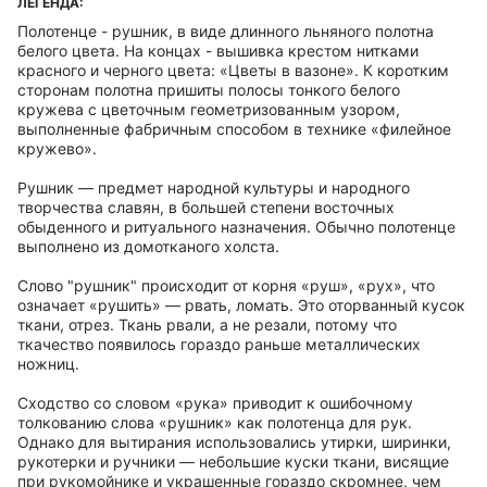
ЛЕГЕНДА:
Полотенце - рушник, в виде длинного льняного полотна
белого цвета. На концах - вышивка крестом нитками
красного и черного цвета: «Цветы в вазоне». К коротким
сторонам полотна пришиты полосы тонкого белого
кружева с цветочным геометризованным узором,
выполненные фабричным способом в технике «филейное
кружево».
Рушник — предмет народной культуры и народного
творчества славян, в большей степени восточных
обыденного и ритуального назначения. Обычно полотенце
выполнено из домотканого холста.
Слово "рушник" происходит от корня «руш», «рух», что
означает «рушить» — рвать, ломать. Это оторванный кусок
ткани, отрез. Ткань рвали, а не резали, потому что
ткачество появилось гораздо раньше металлических
ножниц.
Сходство со словом «рука» приводит к ошибочному
толкованию слова «рушник» как полотенца для рук.
Однако для вытирания использовались утирки, ширинки,
рукотерки и ручники — небольшие куски ткани, висящие
при рукомойнике и украшенные гораздо скромнее, чем