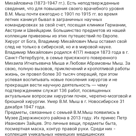
Михайловича (1873-1947 гг.). Есть неподтвержденные
сведения, что для повышения своего врачебного уровня
В.М. Мыш почти ежегодно с 1901 по 1915 гг. во время
летних каникул бывал в заграничных научных
командировках за свой счет, посещая клиники Германии,
Австрии и Швейцарии. Большинство предметов из нашей
коллекции привезены из этих путешествий по Европе.
Хирург от Бога, Владимир Михайлович Мыш оставил свой
след не только в сибирской, но и в мировой науке.
Владимир Михайлович родился 4(17) января 1873 года в г.
Санкт-Петербурге, в семье присяжного поверенного
Михаила Игнатьевича Мыша и Любови Абрамовны Мыш. За
свою, полную вызовов, приключений и кропотливой работы
жизнь, он провел более 30 тысяч операций, при этом
успевая воспитывать новые поколения хирургов и не
прекращая вести научную деятельность — чему
подтверждением служат 136 работ, посвященных
актуальным вопросам хирургии почек, черепно-мозговой и
брюшной хирургии. Умер В.М. Мыш в г. Новосибирске 31
декабря 1947 года.
Предметы, связанные с семьей В.М.Мыш появились в
Музее Дзержинского района в 2013 году. Их принес Петр
Иванович Зайцев. Это личные вещи, предметы быта,
посмертная маска, контур правой руки. Среди них -
коллекция уникальных немецких медицинских