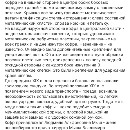
кофра на внешней стороне в центре обоих боковых
передних граней - по металлическому замку с накидными
петлями. Крышка кофра изнутри имеет металлические
детали для фиксации степени открывания: слева составной
металлический хлястик, справа крючок и петельку.
На каждой наружной стороне кофра в центральной части -
по две металлические заклепки, которые удерживают
металлические ребристые пластины, закрепленные на
всех гранях и на дне изнутри кофра. Назначение – не
известно. Очевидно были дополнительные крепления для
удерживания шляп. Об этом же свидетельствуют обрывки
плоских плетеных лент, прикрепленных по низу передней
откидной стороны с каждого бока изнутри на 3
металлические клепки. Это были крепления для удержания
краев шляпы.
До середины XIX в. для перевозки багажа использовали
громоздкие сундуки. Во второй половине XIX в. с
появлением нового вида транспорта – поезда, возникла
необходимость использовать вместительный, но легкий
аксессуар для поклажи, удобный при погрузке. Тогда же в
моду вошли такие кофры - некое подобие чемодана –
минималистической формы, с плоской крышкой на
защелках и замках и с удобной кожаной ручкой.
Кофр принадлежал Людмиле Альфонсовне Мыш - жене
новосибирского врача-хирурга Мыша Владимира