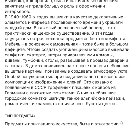
Вышивка, как правило, была исключительно женским
занятием и играла большую роль в оформлении
интерьеров.
В 1940–1960-х годах вышивки в качестве декоративных
элементов интерьера послевоенного времени украшали
каждый дом. В тяжелый послевоенный период – это
практически нищенское существование. В эти годы
ощущалась острая нехватка предметов быта и комфорта.
Мебель – в основном самодельная – тоже была в большом
дефиците. Чтобы создать уют женщины массово вышивали
салфетки, скатерти, шторы прикрывая ими комоды,
диваны, тумбочки, столы, развешивая в проемах дверей и
на окнах. В домах появились настенные панно и небольшие
вышитые картины, призванные создавать атмосферу уюта.
Особой популярностью при создании панно пользовались
композиции с изображением оленей. Это связано с
появлением в СССР трофейных плюшевых ковров из
Германии с похожими сюжетами. С них в небольшие
городские комнатки шагнули также альпийские пейзажи,
романтические замки, охотничьи псы, букеты цветов.
ТИП ПРЕДМЕТА:
Предметы прикладного искусства, быта и этнографии