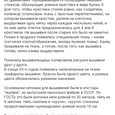
стежков, образующих ровные крестики в виде буквы Х.
Для того, чтобы крестики стояли ровно, как солдатики,
коленкор (хлопковую ткань с простым переплетением), на
котором вышивали крестом, делили на клеточки,
выдергивая одну нитку через каждые несколько нитей, и
по ним шили. Клетка предназначалась для 4 или 9
крестиков. На вышивке после стирки это было не заметно.
Позже в продаже появилась специальная ткань – канва
(сетчатая хлопчатобумажная, иногда льняная ткань). Канву
пришивали на ткань, а потом, после того, как вышивка
готова, нитки канвы выдергивали.
Поначалу вышивальщицы копировали рисунки вышивки
друг у друга.
В конце 50-х годов появились напечатанные на ткани
трафареты вышивок. Краска была одного цвета, а разные
цвета обозначались разными значками.
Основными нитками для вышивания были в эти годы
"мулине", их выпускали несколько фабрик в СССР. По
ГОСТу это были моточки нити длиной по 20 метров. Нить из
6 ниточек. Нить смотана в «круги», «круги» сложены
продолговатыми «цилиндрами» длиной около 15 см.