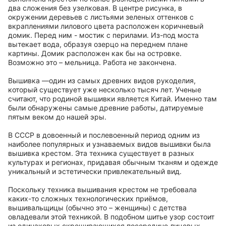
два сложения без узелковая. В центре рисунка, в
окружении деревьев с листьями зеленых оттенков с
вкраплениями лилового цвета расположен коричневый
домик. Перед ним - мостик с перилами. Из-под моста
вытекает вода, образуя озерцо на переднем плане
картины. Домик расположен как бы на островке.
Возможно это – мельница. Работа не закончена.
Вышивка —один из самых древних видов рукоделия,
который существует уже несколько тысяч лет. Ученые
считают, что родиной вышивки является Китай. Именно там
были обнаружены самые древние работы, датируемые
пятым веком до нашей эры.
В СССР в довоенный и послевоенный период одним из
наиболее популярных и узнаваемых видов вышивки была
вышивка крестом. Эта техника существует в разных
культурах и регионах, придавая обычным тканям и одежде
уникальный и эстетически привлекательный вид.
Поскольку техника вышивания крестом не требовала
каких-то сложных технологических приёмов,
вышивальщицы (обычно это – женщины) с детства
овладевали этой техникой. В подобном шитье узор состоит
из одинаковых скрещивающихся посередине лицевых