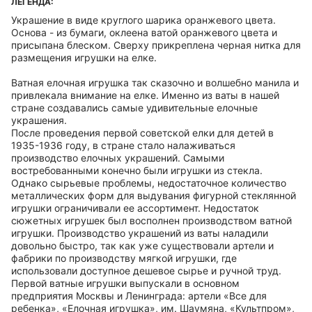
ЛЕГЕНДА:
Украшение в виде круглого шарика оранжевого цвета.
Основа - из бумаги, оклеена ватой оранжевого цвета и
присыпана блеском. Сверху прикреплена черная нитка для
размещения игрушки на елке.
Ватная елочная игрушка так сказочно и волшебно манила и
привлекала внимание на елке. Именно из ваты в нашей
стране создавались самые удивительные елочные
украшения.
После проведения первой советской елки для детей в
1935-1936 году, в стране стало налаживаться
производство елочных украшений. Самыми
востребованными конечно были игрушки из стекла.
Однако сырьевые проблемы, недостаточное количество
металлических форм для выдувания фигурной стеклянной
игрушки ограничивали ее ассортимент. Недостаток
сюжетных игрушек был восполнен производством ватной
игрушки. Производство украшений из ваты наладили
довольно быстро, так как уже существовали артели и
фабрики по производству мягкой игрушки, где
использовали доступное дешевое сырье и ручной труд.
Первой ватные игрушки выпускали в основном
предприятия Москвы и Ленинграда: артели «Все для
ребенка», «Елочная игрушка», им. Шаумяна, «Культпром»,