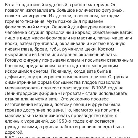
Вата – податливый и удобный в работе материал. Он
позволял изготавливать большое количество фигурных,
сюжетных игрушек. Их делали, в основном, методом
горячего тиснения. Чуть позже был применен
формовочный метод. Основой для фигурки ватного
человечка служил проволочный каркас, обмотанный ватой,
лицо в виде маски формовали из мастики, папье-маше или
воска, затем грунтовали, окрашивали и кистью вручную
писали глаза, брови, губы, румянили щеки. Костюм
выкраивали из белой или заранее окрашенной ваты.
Готовую фигурку покрывали клеем и посыпали стеклянным
блеском, придававшим вате сходство с мерцающим
искрящимся снегом. Поначалу, когда вата была в
дефиците, внутрь игрушек помещались опилки. Округлая
симметричная форма большинства плодов позволила
механизировать процесс производства. В 1936 году на
Ленинградской фабрике «Гигровата» стали использовать
станок для намотки ваты. Это ускорило процесс
изготовления игрушки, поэтому овощи и фрукты были
гораздо доступнее по цене. Но, несмотря на попытки
максимально механизировать производство ватных
елочных украшений, до 1950-х годов они остаются
рукодельными, а ручная работа и роспись всегда была
дорогой.
В 50-е годы началось массовое производство стеклянных