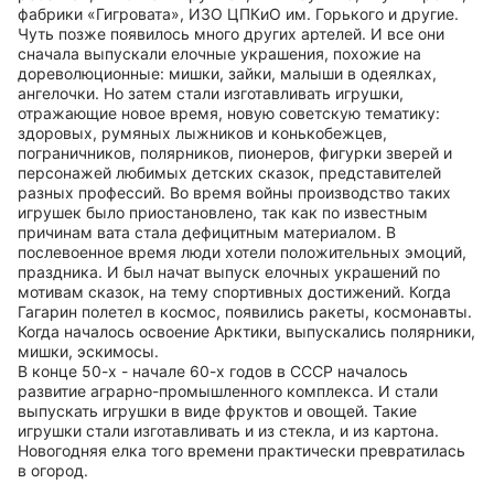
фабрики «Гигровата», ИЗО ЦПКиО им. Горького и другие.
Чуть позже появилось много других артелей. И все они
сначала выпускали елочные украшения, похожие на
дореволюционные: мишки, зайки, малыши в одеялках,
ангелочки. Но затем стали изготавливать игрушки,
отражающие новое время, новую советскую тематику:
здоровых, румяных лыжников и конькобежцев,
пограничников, полярников, пионеров, фигурки зверей и
персонажей любимых детских сказок, представителей
разных профессий. Во время войны производство таких
игрушек было приостановлено, так как по известным
причинам вата стала дефицитным материалом. В
послевоенное время люди хотели положительных эмоций,
праздника. И был начат выпуск елочных украшений по
мотивам сказок, на тему спортивных достижений. Когда
Гагарин полетел в космос, появились ракеты, космонавты.
Когда началось освоение Арктики, выпускались полярники,
мишки, эскимосы.
В конце 50-х - начале 60-х годов в СССР началось
развитие аграрно-промышленного комплекса. И стали
выпускать игрушки в виде фруктов и овощей. Такие
игрушки стали изготавливать и из стекла, и из картона.
Новогодняя елка того времени практически превратилась
в огород.