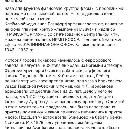
ЛЕГЕНДА:
Ваза для фруктов фаянсовая круглой формы с прорезными
бортиками на невысокой ножке. На дне деколь в виде
цветочной композиции.
Клеймо объединения Главфарфорфаянс: зеленое, печатное
на фоне пламени контур «лампочки Ильича» и надпись
ГЛАВФАРФОРФАЯНС со стилизованной центральной «Ф».
Ниже на ленте надпись НКМП РСФСР. Под лентой надпись
«ф-ка им.КАЛИНИНА/КОНАКОВО». Клеймо датировано
1946 – 1952 гг.
История города Конаково начиналось с фарфорового
завода. В августе 1809 года выходец из Богемии аптекарь
Фридрих Бриннер и бывшие работники фарфорового
завода Гарднера богемец Кобоци и саксонец Рейнер
решили открыть свое предприятие, для чего в Корчевском
уезде Тверской губернии у помещика Ф.Л.Карабанова
арендовали 20 десятин леса на 20 лет. Дело у него не
пошло, и в 1810 году завод пришлось продать Андрею
Яковлевичу Ауэрбаху – лифляндскому провизору. С землей
в этом месте тоже не задалось, она была перепродана
другому помещику и завод пришлось переносить в другое
место. Подошел участок возле Кузнецово на берегу речки
Донховки. И к 1829 году управляющим Андреем
Яковлевичем Ауэрбахом все заводское имущество было