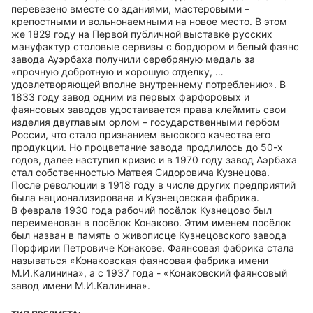
перевезено вместе со зданиями, мастеровыми –
крепостными и вольнонаемными на новое место. В этом
же 1829 году на Первой публичной выставке русских
мануфактур столовые сервизы с бордюром и белый фаянс
завода Ауэрбаха получили серебряную медаль за
«прочную добротную и хорошую отделку, …
удовлетворяющей вполне внутреннему потреблению». В
1833 году завод одним из первых фарфоровых и
фаянсовых заводов удостаивается права клеймить свои
изделия двуглавым орлом – государственными гербом
России, что стало признанием высокого качества его
продукции. Но процветание завода продлилось до 50-х
годов, далее наступил кризис и в 1970 году завод Аэрбаха
стал собственностью Матвея Сидоровича Кузнецова.
После революции в 1918 году в числе других предприятий
была национализирована и Кузнецовская фабрика.
В феврале 1930 года рабочий посёлок Кузнецово был
переименован в посёлок Конаково. Этим именем посёлок
был назван в память о живописце Кузнецовского завода
Порфирии Петровиче Конакове. Фаянсовая фабрика стала
называться «Конаковская фаянсовая фабрика имени
М.И.Калинина», а с 1937 года - «Конаковский фаянсовый
завод имени М.И.Калинина».