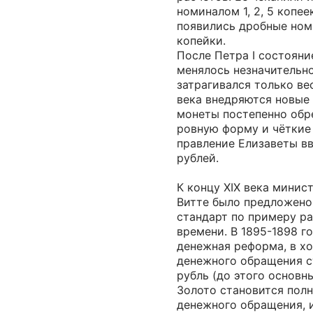
номиналом 1, 2, 5 копеек
появились дробные ном
копейки.
После Петра I состоян
менялось незначительно
затрагивался только ве
века внедряются новые 
монеты постепенно обр
ровную форму и чёткие
правление Елизаветы вв
рублей.
К концу XIX века минис
Витте было предложено
стандарт по примеру ра
времени. В 1895-1898 г
денежная реформа, в х
денежного обращения с
рубль (до этого основн
Золото становится пол
денежного обращения, и