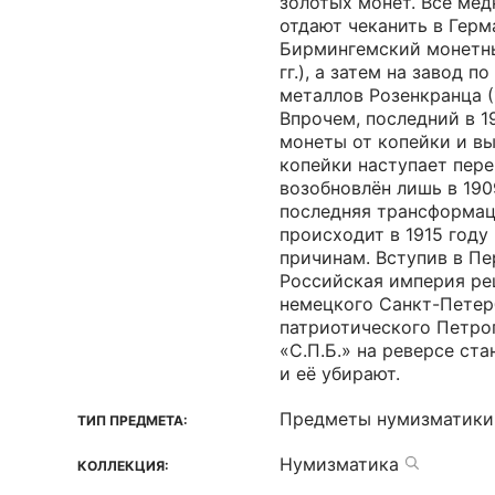
золотых монет. Все ме
отдают чеканить в Герм
Бирмингемский монетны
гг.), а затем на завод 
металлов Розенкранца (1
Впрочем, последний в 1
монеты от копейки и вы
копейки наступает пере
возобновлён лишь в 1909
последняя трансформац
происходит в 1915 году
причинам. Вступив в П
Российская империя ре
немецкого Санкт-Петер
патриотического Петро
«С.П.Б.» на реверсе ст
и её убирают.
Предметы нумизматики
ТИП ПРЕДМЕТА:
Нумизматика
КОЛЛЕКЦИЯ: