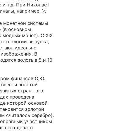
 и т.д. При Николае I
иналы, например, ½
ие монетной системы
 (в основном
с медных монет). С XIX
технологии выпуска,
етают идеально
 изображения. В
одятся золотые 5 и 10
тром финансов С.Ю.
 ввести золотой
звитых стран того
одах проведена
оде которой основой
тановится золотой
ым считалось серебро).
ноправный участником
з него делают