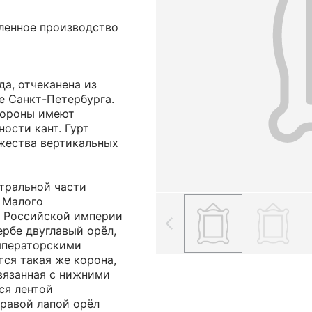
ленное производство
да, отчеканена из
е Санкт-Петербурга.
тороны имеют
ости кант. Гурт
жества вертикальных
тральной части
 Малого
а Российской империи
ербе двуглавый орёл,
мператорскими
ся такая же корона,
вязанная с нижними
ся лентой
Правой лапой орёл