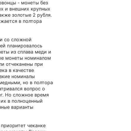
рвонцы - монеты без
их и внешних крупных
акже золотые 2 рубля.
ижается в полтора
зи со сложной
ей планировалось
еты из сплава меди и
ые монеты номиналом
ыли отчеканены при
века в качестве
изкие номиналы
медными, но в полтора
атривался вопрос о
г. Но сложное время
 их в полноценный
нные варианты
 приоритет чеканке