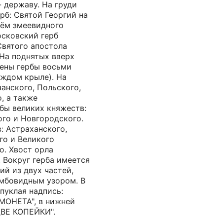
- державу. На груди
рб: Святой Георгий на
ём змеевидного
осковский герб
Святого апостола
 На поднятых вверх
ены гербы восьми
аждом крыле). На
занского, Польского,
, а также
бы великих княжеств:
ого и Новгородского.
: Астраханского,
го и Великого
о. Хвост орла
 Вокруг герба имеется
й из двух частей,
мбовидным узором. В
пуклая надпись:
ОНЕТА", в нижней
ДВЕ КОПЕЙКИ".