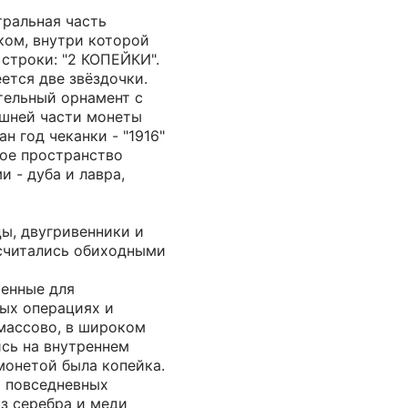
тральная часть
ком, внутри которой
строки: "2 КОПЕЙКИ".
ется две звёздочки.
тельный орнамент с
ешней части монеты
н год чеканки - "1916"
ное пространство
и - дуба и лавра,
цы, двугривенники и
считались обиходными
ченные для
вых операциях и
 массово, в широком
ись на внутреннем
монетой была копейка.
я повседневных
из серебра и меди