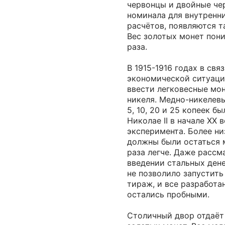
червонцы и двойные че
номинала для внутренн
расчётов, появляются т
Вес золотых монет пон
раза.
В 1915-1916 годах в свя
экономической ситуаци
ввести легковесные мон
никеля. Медно-никелев
5, 10, 20 и 25 копеек б
Николае II в начале XX 
эксперимента. Более н
должны были остаться 
раза легче. Даже рассм
введении стальных дене
не позволило запустить
тираж, и все разработа
остались пробными.
Столичный двор отдаёт