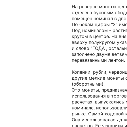
На реверсе монеты цен
отделена бусовым обод
помещён номинал в две 
По бокам цифры "2" име
Под номиналом - расти
кругом в центре. На вн
вверху полукругом указа
и слово "ГОДА", осталь
заполнено двумя ветвям
перевязанными лентой.
Копейки, рубли, червон
другие мелкие монеты 
(оборотными).
Это монеты, предназна
использования в торго
расчетах. выпускались
номинале, использовал
рынке. Самой ходовой 
Она использовалась дл
расчетов. Ее чеканили 