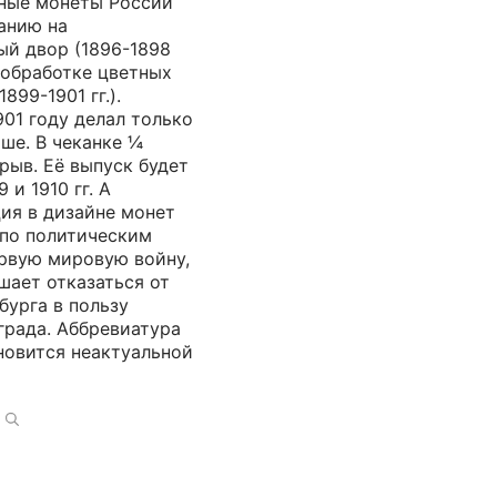
дные монеты России
анию на
й двор (1896-1898
по обработке цветных
899-1901 гг.).
901 году делал только
ше. В чеканке ¼
рыв. Её выпуск будет
 и 1910 гг. А
ия в дизайне монет
 по политическим
ервую мировую войну,
шает отказаться от
бурга в пользу
града. Аббревиатура
ановится неактуальной