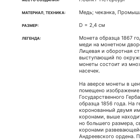
Медь; чеканка, Промыш
МАТЕРИАЛ, ТЕХНИКА:
D = 2,4 см
РАЗМЕР:
Монета образца 1867 го
ЛЕГЕНДА:
меди на монетном двор
Лицевая и оборотная с
выступающий по окружн
монеты состоит из мно
насечек.
На аверсе монеты в цен
помещено изображение
Государственного Герб
образца 1856 года. На г
коронованный двумя и
коронами, выше находит
но большего размера, с
коронами развевающей
Андреевского ордена. 