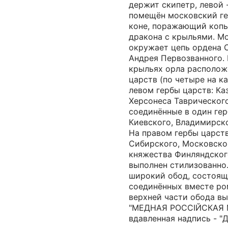
держит скипетр, левой 
помещён московский ге
коне, поражающий копь
дракона с крыльями. М
окружает цепь ордена 
Андрея Первозванного.
крыльях орла располож
царств (по четыре на к
левом гербы царств: Ка
Херсонеса Таврического
соединённые в один гер
Киевского, Владимирск
На правом гербы царств
Сибирского, Московско
княжества Финляндског
выполнен стилизованно.
широкий обод, состоящи
соединённых вместе ро
верхней части обода вы
"МЕДНАЯ РОССIЙСКАЯ М
вдавленная надпись - "