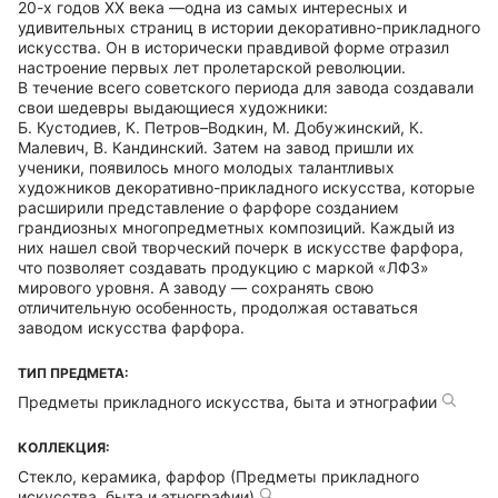
20-х годов ХХ века —одна из самых интересных и
удивительных страниц в истории декоративно-прикладного
искусства. Он в исторически правдивой форме отразил
настроение первых лет пролетарской революции.
В течение всего советского периода для завода создавали
свои шедевры выдающиеся художники:
Б. Кустодиев, К. Петров–Водкин, М. Добужинский, К.
Малевич, В. Кандинский. Затем на завод пришли их
ученики, появилось много молодых талантливых
художников декоративно-прикладного искусства, которые
расширили представление о фарфоре созданием
грандиозных многопредметных композиций. Каждый из
них нашел свой творческий почерк в искусстве фарфора,
что позволяет создавать продукцию с маркой «ЛФЗ»
мирового уровня. А заводу — сохранять свою
отличительную особенность, продолжая оставаться
заводом искусства фарфора.
ТИП ПРЕДМЕТА:
Предметы прикладного искусства, быта и этнографии
КОЛЛЕКЦИЯ:
Стекло, керамика, фарфор (Предметы прикладного
искусства, быта и этнографии)