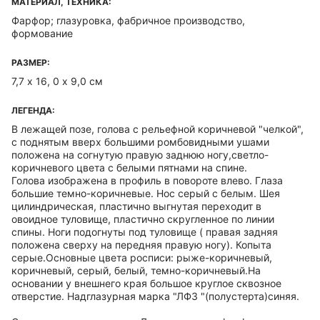
МАТЕРИАЛ, ТЕХНИКА:
Фарфор; глазуровка, фабричное производство,
формование
РАЗМЕР:
7,7 х 16, 0 х 9,0 см
ЛЕГЕНДА:
В лежащей позе, голова с рельефной коричневой "челкой",
с поднятым вверх большими ромбовидными ушами
положена на согнутую правую заднюю ногу,светло-
коричневого цвета с белыми пятнами на спине.
Голова изображена в профиль в повороте влево. Глаза
большие темно-коричневые. Нос серый с белым. Шея
цилиндрическая, пластично выгнутая переходит в
овоидное туловище, пластично скругленное по линии
спины. Ноги подогнуты под туловище ( правая задняя
положена сверху на передняя правую ногу). Копыта
серые.Основные цвета росписи: рыже-коричневый,
коричневый, серый, белый, темно-коричневый.На
основании у внешнего края большое круглое сквозное
отверстие. Надглазурная марка "ЛФЗ "(полустерта)синяя.