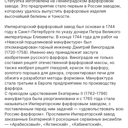
Статуэтка изготовлена на Ленинградском фарфоровом
заводе. Это предприятие стало первым в России заводом,
которому удалось выпустить фарфоровые изделия
высочайшей белизны и тонкости.
Императорский фарфоровый завод был основан в 1744
году в Санкт-Петербурге по указу дочери Петра Великого
императрицы Елизаветы. В конце 1744 года для работ на
«Невской порцелиновой мануфактуре» был
откомандирован горный инженер Дмитрий Виноградов
(1720-1758). Именно ему принадлежит заслуга
изобретения русского фарфора. Виноградов не только
составил рецепт отечественной фарфоровой массы, но
также изобрел рецепт глазурей, красок по фарфору,
золотого порошка для декора, спроектировал печи для
обжига и разработал методы формовки. Мануфактура
стала третьим в Европе предприятием по производству
фарфора.
С приходом царствования Екатерины II (1762–1796)
мануфактура была реорганизована и с 1765 года стала
называться Императорским фарфоровым заводом, с
поставленным перед ним задачей — «удовольствовать всю
Россию фарфором». Прославили Императорский завод
заказанные Екатериной II роскошные сервизные ансамбли
— «Арабесковый», «Яхтинский» , «Кабинетский»,