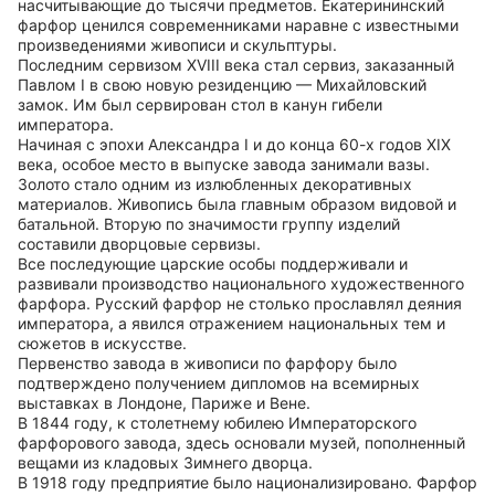
насчитывающие до тысячи предметов. Екатерининский
фарфор ценился современниками наравне с известными
произведениями живописи и скульптуры.
Последним сервизом ХVIII века стал сервиз, заказанный
Павлом I в свою новую резиденцию — Михайловский
замок. Им был сервирован стол в канун гибели
императора.
Начиная с эпохи Александра I и до конца 60-х годов ХIХ
века, особое место в выпуске завода занимали вазы.
Золото стало одним из излюбленных декоративных
материалов. Живопись была главным образом видовой и
батальной. Вторую по значимости группу изделий
составили дворцовые сервизы.
Все последующие царские особы поддерживали и
развивали производство национального художественного
фарфора. Русский фарфор не столько прославлял деяния
императора, а явился отражением национальных тем и
сюжетов в искусстве.
Первенство завода в живописи по фарфору было
подтверждено получением дипломов на всемирных
выставках в Лондоне, Париже и Вене.
В 1844 году, к столетнему юбилею Императорского
фарфорового завода, здесь основали музей, пополненный
вещами из кладовых Зимнего дворца.
В 1918 году предприятие было национализировано. Фарфор