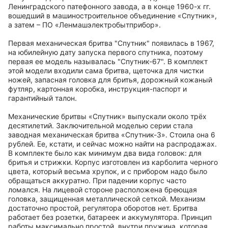
Ленинградского патефонного завода, а в конце 1960-х гг.
вошедший в машиностроительное объединение «Спутник»,
а затем – ПО «Ленмашэлектробытприбор».
Первая механическая бритва "Спутник" появилась в 1967,
на юбилейную дату запуска первого спутника, поэтому
первая ее модель называлась "Спутник-67". В комплект
этой модели входили сама бритва, щеточка для чистки
ножей, запасная головка для бритья, дорожный кожаный
футляр, картонная коробка, инструкция-паспорт и
гарантийный талон.
Механические бритвы «Спутник» выпускали около трёх
десятилетий. Заключительной моделью серии стала
заводная механическая бритва «Спутник-3». Стоила она 6
рублей. Ее, кстати, и сейчас можно найти на распродажах.
В комплекте было как минимум два вида головок: для
бритья и стрижки. Корпус изготовлен из карболита черного
цвета, который весьма хрупок, и с прибором надо было
обращаться аккуратно. При падении корпус часто
ломался. На лицевой стороне расположена бреющая
головка, защищенная металлической сеткой. Механизм
достаточно простой, регулятора оборотов нет. Бритва
работает без розетки, батареек и аккумулятора. Принцип
работы максимально простой, внутри пружина, которая