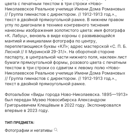
цвета с печатным текстом в три строки «Ново-
Николаевское Реальное училище Имени Дома Романовых
// Группа гимнастов с директором. // 1912-1913 год.».,
текст в двойной прямоугольной рамке. В нижнем правом
углу по диагонали в технике конгревного тиснения
нанесены изображения золотистого цвета: имя фотографа
«К. Лабуц», вензель в виде короны с развивающейся
мантией и инициалами фотографа по центру,
переплетающиеся буквы «КЛ»; адрес мастерской «С. П. Б.
Лесной // II Муринскiй 29-31/». На оборотной стороне
паспарту, в центральной части нижнего поля, наклеен лист
бумаги прямоугольной формы, розового цвета с печатным
текстом в три строки со сдвигом к левому полю «Ново-
Николаевское Реальное училище Имени Дома Романовых
// Группа гимнастов с директором. // 1912-1913 год.».,
текст в двойной прямоугольной рамке.
Фотоальбом «Виды города Ново-Николаевска. 1895—1913»
был передан Музею Новосибирска Александром
Григорьевичем Клещёвым в 2022 году. Экспонировался
впервые в 2023 году.
ТИП ПРЕДМЕТА:
Фотографии и негативы