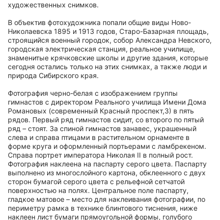
художественных снимков.
В объектив фотохудожника попали общие виды Ново-
Николаевска 1895 и 1913 годов, Старо-Базарная площадь,
строящийся военный городок, собор Александра Невского,
городская электрическая станция, реальное училище,
знаменитые крячковские школы и другие здания, которые
сегодня остались только на этих снимках, а также люди и
природа Сибирского края.
Фотография черно-белая с изображением группы
гимнастов с директором Реального училища Имени Дома
Романовых (современный Красный проспект,3) в пять
рядов. Первый ряд гимнастов сидит, со второго по пятый
ряд – стоят. За спиной гимнастов занавес, украшенный
слева и справа птицами в растительном орнаменте в
форме круга и оформленный портьерами с ламбрекеном.
Справа портрет императора Николая II в полный рост.
Фотография наклеена на паспарту серого цвета. Паспарту
выполнено из многослойного картона, обклеенного с двух
сторон бумагой серого цвета с рельефной сетчатой
поверхностью на полях. Центральное поле паспарту,
гладкое матовое – место для наклеивания фотографии, по
периметру рамка в технике блинтового тиснения, ниже
наклеен лист бумаги прямоугольной формы, голубого