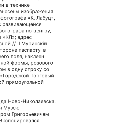
ли в технике
нанесены изображения
 фотографа «К. Лабуц»,
 с развивающейся
отографа по центру,
 «КЛ»; адрес
ной // II Муринскiй
тороне паспарту, в
его поля, наклеен
ьной формы, розового
ом в одну строку со
 «Городской Торговый
ной прямоугольной
да Ново-Николаевска.
н Музею
дром Григорьевичем
 Экспонировался