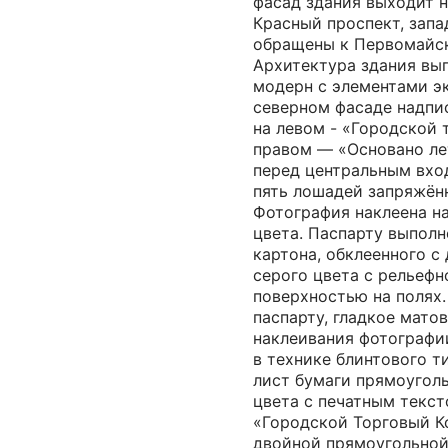
фасад здания выходит 
Красный проспект, зап
обращены к Первомайск
Архитектура здания вып
модерн с элементами э
северном фасаде надпис
на левом - «Городской 
правом — «Основано лет
перед центральным вход
пять лошадей запряжённ
Фотография наклеена на
цвета. Паспарту выполн
картона, обклеенного с
серого цвета с рельефн
поверхностью на полях.
паспарту, гладкое мато
наклеивания фотографи
в технике блинтового т
лист бумаги прямоугол
цвета с печатным текст
«Городской Торговый Ко
двойной прямоугольной