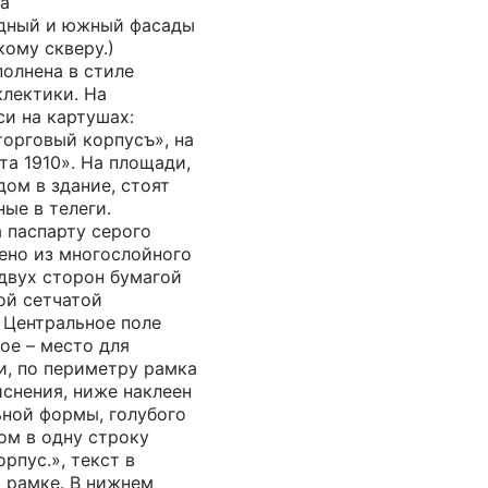
на
адный и южный фасады
ому скверу.)
олнена в стиле
клектики. На
и на картушах:
торговый корпусъ», на
а 1910». На площади,
ом в здание, стоят
ые в телеги.
 паспарту серого
ено из многослойного
 двух сторон бумагой
ой сетчатой
 Центральное поле
вое – место для
и, по периметру рамка
иснения, ниже наклеен
ьной формы, голубого
ом в одну строку
рпус.», текст в
 рамке. В нижнем