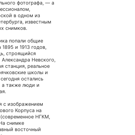
льного фотографа, — а
ессионалом,
ской в одном из
тербурга, известным
х снимков.
ика попали общие
1895 и 1913 годов,
ь, строящийся
 Александра Невского,
я станция, реальное
рячковские школы и
 сегодня остались
, а также люди и
ая.
я с изображением
ового Корпуса на
(современное НГКМ,
 На снимке
лавный восточный