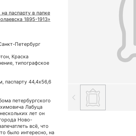
 на паспарту в папке
олаевска 1895-1913»
.Санкт-Петербург
ртон, Краска
снение, типографское
, паспарту 44,4х56,6
бома петербургского
охимовича Лабуца
 нескольких лет он
города Ново-
апечатлеть всё, что
что было интересно, на