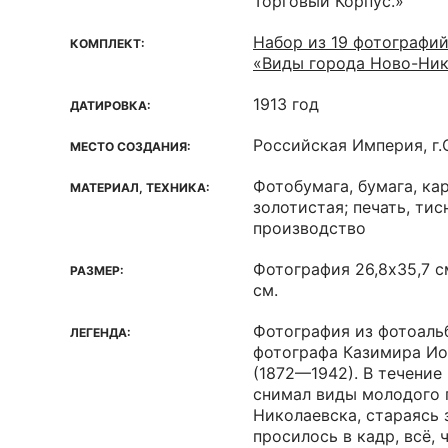
Торговый Корпус.»
Набор из 19 фотографий
КОМПЛЕКТ:
«Виды города Ново-Ник
1913 год
ДАТИРОВКА:
Российская Империя, г
МЕСТО СОЗДАНИЯ:
Фотобумага, бумага, ка
МАТЕРИАЛ, ТЕХНИКА:
золотистая; печать, ти
производство
Фотография 26,8х35,7 см
РАЗМЕР:
см.
Фотография из фотоаль
ЛЕГЕНДА:
фотографа Казимира И
(1872—1942). В течение
снимал виды молодого 
Николаевска, стараясь з
просилось в кадр, всё, 