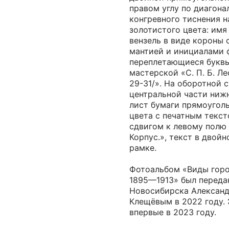
правом углу по диагона
конгревного тиснения 
золотистого цвета: имя
вензель в виде короны
мантией и инициалами ф
переплетающиеся буквы
мастерской «С. П. Б. Лес
29-31/». На оборотной с
центральной части нижн
лист бумаги прямоугол
цвета с печатным текст
сдвигом к левому полю
Корпус.», текст в двой
рамке.
Фотоальбом «Виды горо
1895—1913» был переда
Новосибирска Алексан
Клещёвым в 2022 году.
впервые в 2023 году.