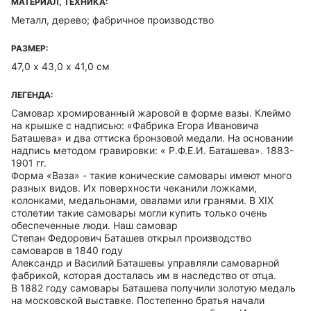
МАТЕРИАЛ, ТЕХНИКА:
Металл, дерево; фабричное производство
РАЗМЕР:
47,0 х 43,0 х 41,0 см
ЛЕГЕНДА:
Самовар хромированный жаровой в форме вазы. Клеймо
на крышке с надписью: «Фабрика Егора Ивановича
Баташева» и два оттиска бронзовой медали. На основании
надпись методом гравировки: « Р.Ф.Е.И. Баташева». 1883-
1901 гг.
Форма «Ваза» - такие конические самовары имеют много
разных видов. Их поверхности чеканили ложками,
колонками, медальонами, овалами или гранями. В XIX
столетии такие самовары могли купить только очень
обеспеченные люди. Наш самовар
Степан Федорович Баташев открыл производство
самоваров в 1840 году
Александр и Василий Баташевы управляли самоварной
фабрикой, которая досталась им в наследство от отца.
В 1882 году самовары Баташева получили золотую медаль
на московской выставке. Постепенно братья начали