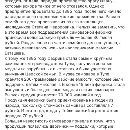
отходить от дела, передав производство брату Ивану,
который вскоре также от него отказался. Однако
предприятие процветало до 1885 года, после чего начало
распадаться на отдельные мелкие производства. Раскол
семейного дела произошел из-за его владельцев,
наследников Степана Федоровича. Нельзя не заметить, что
в это время все подразделения самоварной фабрики
приносили колоссальную прибыль — более 80 тысяч
рублей. Разделенное на части семейное дело не угасло, а
активно развивалось новыми наследниками фамилии
Баташева.
К тому же 1885 году фабрика стала самым крупным
самоварным производством Тулы, получила золотые
медали на зарубежных выставках и была удостоена
внимания Царской семьи. В музее самовара в Туле
хранятся 200-граммовые рабочие емкости, которые были
подарены детям Николая II. В конце 19 века фабрика стала
выпускать и более дешевые модели легких самоваров.
Выпуск продукции достиг 70.000 изделий в год.
Продукция фабрики была ориентирована на людей из
народа, поскольку стоимость самовара составляла 7
рублей. И это тогда, когда у Тейле схожий агрегат стоил
порядка 70 рублей.
Большая известность самоваров привела к тому, что у
продукции появились двойники — подделки, которые