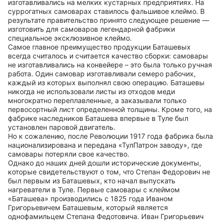
изготавливались на мелких кустарных предприятиях. На
суррогатных самоварах ставилось фальшивое клеймо. В
результате правительство принято следующее решение —
изготовить для самоваров легендарной фабрики
специальное эксклюзивное клеймо.
Самое главное преимущество продукции Баташевых
всегда считалось и считается качество сборки: самовары
не изготавливались на конвейере – это была только ручная
работа. Один самовар изготавливали семеро рабочих,
каждый из которых выполнял свою операцию. Баташевы
никогда не использовали листы из отходов меди
многократно переплавленные, а заказывали только
первосортный лист определенной толщины. Кроме того, на
фабрике наследников Баташева впервые в Туле был
установлен паровой двигатель.
Но к сожалению, после Революции 1917 года фабрика была
национализирована и передана «ТулПатрон заводу», где
самовары потеряли свое качество.
Однако до наших дней дошли исторические документы,
которые свидетельствуют о том, что Степан Федорович не
был первым из Баташевых, кто начал выпускать
нагреватели в Туле. Первые самовары с клеймом
«Баташева» производились с 1825 года Иваном
Григорьевичем Баташевым, который является
однофамильцем Степана Федотовича. Иван Григорьевич