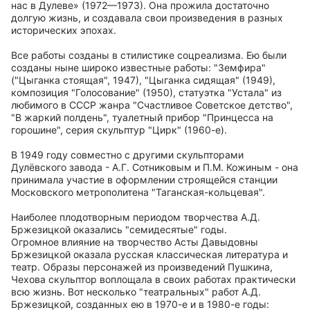
нас в Дулеве» (1972—1973). Она прожила достаточно
долгую жизнь, и создавала свои произведения в разных
исторических эпохах.
Все работы созданы в стилистике соцреализма. Ею были
созданы ныне широко известные работы: "Земфира"
("Цыганка стоящая", 1947), "Цыганка сидящая" (1949),
композиция "Голосование" (1950), статуэтка "Устала" из
любимого в СССР жанра "Счастливое Советское детство",
"В жаркий полдень", туалетный прибор "Принцесса на
горошине", серия скульптур "Цирк" (1960-е).
В 1949 году совместно с другими скульпторами
Дулёвского завода - А.Г. Сотниковым и П.М. Кожиным - она
принимала участие в оформлении строящейся станции
Московского метрополитена "Таганская-кольцевая".
Наиболее плодотворным периодом творчества А.Д.
Бржезицкой оказались "семидесятые" годы.
Огромное влияние на творчество Асты Давыдовны
Бржезицкой оказала русская классическая литература и
театр. Образы персонажей из произведений Пушкина,
Чехова скульптор воплощала в своих работах практически
всю жизнь. Вот несколько "театральных" работ А.Д.
Бржезицкой, созданных ею в 1970-е и в 1980-е годы: