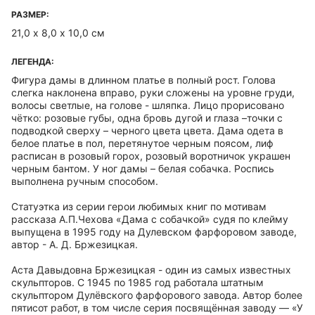
РАЗМЕР:
21,0 х 8,0 х 10,0 см
ЛЕГЕНДА:
Фигура дамы в длинном платье в полный рост. Голова
слегка наклонена вправо, руки сложены на уровне груди,
волосы светлые, на голове - шляпка. Лицо прорисовано
чётко: розовые губы, одна бровь дугой и глаза –точки с
подводкой сверху – черного цвета цвета. Дама одета в
белое платье в пол, перетянутое черным поясом, лиф
расписан в розовый горох, розовый воротничок украшен
черным бантом. У ног дамы – белая собачка. Роспись
выполнена ручным способом.
Статуэтка из серии герои любимых книг по мотивам
рассказа А.П.Чехова «Дама с собачкой» судя по клейму
выпущена в 1995 году на Дулевском фарфоровом заводе,
автор - А. Д. Бржезицкая.
Аста Давыдовна Бржезицкая - один из самых известных
скульпторов. С 1945 по 1985 год работала штатным
скульптором Дулёвского фарфорового завода. Автор более
пятисот работ, в том числе серия посвящённая заводу — «У