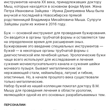
инструментов начала XX века, принадлежавших доктору
Мыш, которые находятся в основном фонде Музея. Жена
Петра Ивановича Зайцева - Ирина Дмитриевна Мыш была
внучкой и последней в Новосибирске прямой
родственницей Владимира Михайловича Мыша. Супруги
Зайцевы ушли из жизни в 2016 году.
Буж — основной инструмент для проведения бужирования.
Он вводится в органы трубчатой формы и оставляется там
на определенное время для расширения оных.
Бужирование это введение специальных инструментов —
бужей — в некоторые органы трубчатой формы с
диагностической или лечебной целью. Урологические бужи
чаще всего используют для исследования и лечения
сужения мочеиспускательного канала и сужения шейки
мочевого пузыря. Бывают металлические (из
нержавеющей стали, нейзильбера, латуни) и гибкие,
эластичные. Но, в начале прошлого века существовали
только металлические.
Набор бужей из нашей коллекции помогал доктору В.М.
Мышу для проведения лечения в области урологии,
являющейся одной из его основных разрабатываемых тем.
ПЕРСОНАЛИИ: