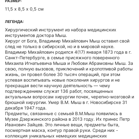
РАЗМЕР:
11,5 х 8,5 х 0,5 см
ЛЕГЕНДА:
Хирургический инструмент из набора медицинских
инструментов доктора Мыш.
Хирург от Бога, Владимир Михайлович Мыш оставил свой
след не только в сибирской, но и в мировой науке.
Владимир Михайлович родился 4(17) января 1873 года в г.
Санкт-Петербурге, в семье присяжного поверенного
Михаила Игнатьевича Мыша и Любови Абрамовны Мыш. За
свою, полную вызовов, приключений и кропотливой работы
жизнь, он провел более 30 тысяч операций, при этом
успевая воспитывать новые поколения хирургов и не
прекращая вести научную деятельность — чему
подтверждением служат 136 работ, посвященных
актуальным вопросам хирургии почек, черепно-мозговой и
брюшной хирургии. Умер В.М. Мыш в г. Новосибирске 31
декабря 1947 года.
Предметы, связанные с семьей В.М.Мыш появились в
Музее Дзержинского района в 2013 году. Их принес Петр
Иванович Зайцев. Это личные вещи, предметы быта,
посмертная маска, контур правой руки. Среди них -
коллекция уникальных немецких медицинских