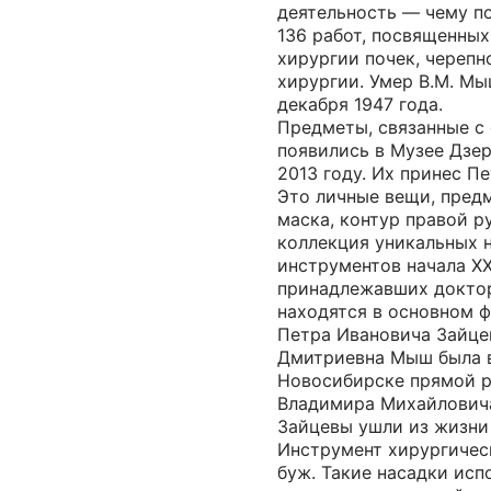
деятельность — чему п
136 работ, посвященны
хирургии почек, череп
хирургии. Умер В.М. Мы
декабря 1947 года.
Предметы, связанные с
появились в Музее Дзе
2013 году. Их принес П
Это личные вещи, пред
маска, контур правой ру
коллекция уникальных 
инструментов начала XX
принадлежавших докто
находятся в основном 
Петра Ивановича Зайце
Дмитриевна Мыш была в
Новосибирске прямой 
Владимира Михайлович
Зайцевы ушли из жизни 
Инструмент хирургическ
буж. Такие насадки исп