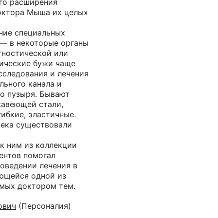
его расширения
доктора Мыша их целых
ние специальных
— в некоторые органы
гностической или
гические бужи чаще
сследования и лечения
льного канала и
о пузыря. Бывают
жавеющей стали,
гибкие, эластичные.
века существовали
к ним из коллекции
ентов помогал
оведении лечения в
яющейся одной из
мых доктором тем.
ович
(Персоналия)