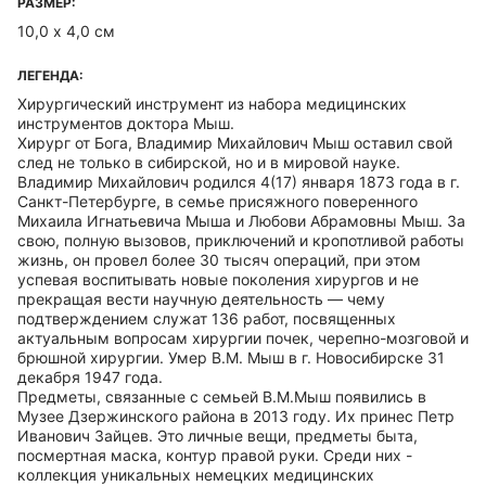
РАЗМЕР:
10,0 х 4,0 см
ЛЕГЕНДА:
Хирургический инструмент из набора медицинских
инструментов доктора Мыш.
Хирург от Бога, Владимир Михайлович Мыш оставил свой
след не только в сибирской, но и в мировой науке.
Владимир Михайлович родился 4(17) января 1873 года в г.
Санкт-Петербурге, в семье присяжного поверенного
Михаила Игнатьевича Мыша и Любови Абрамовны Мыш. За
свою, полную вызовов, приключений и кропотливой работы
жизнь, он провел более 30 тысяч операций, при этом
успевая воспитывать новые поколения хирургов и не
прекращая вести научную деятельность — чему
подтверждением служат 136 работ, посвященных
актуальным вопросам хирургии почек, черепно-мозговой и
брюшной хирургии. Умер В.М. Мыш в г. Новосибирске 31
декабря 1947 года.
Предметы, связанные с семьей В.М.Мыш появились в
Музее Дзержинского района в 2013 году. Их принес Петр
Иванович Зайцев. Это личные вещи, предметы быта,
посмертная маска, контур правой руки. Среди них -
коллекция уникальных немецких медицинских