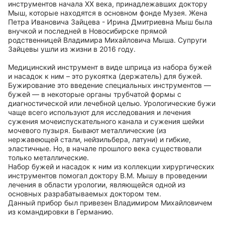
инструментов начала XX века, принадлежавших доктору
Мыш, которые находятся в основном фонде Музея. Жена
Петра Ивановича Зайцева - Ирина Дмитриевна Мыш была
внучкой и последней в Новосибирске прямой
родственницей Владимира Михайловича Мыша. Супруги
Зайцевы ушли из жизни в 2016 году.
Медицинский инструмент в виде шприца из набора бужей
и насадок к ним – это рукоятка (держатель) для бужей.
Бужирование это введение специальных инструментов —
бужей — в некоторые органы трубчатой формы с
диагностической или лечебной целью. Урологические бужи
чаще всего используют для исследования и лечения
сужения мочеиспускательного канала и сужения шейки
мочевого пузыря. Бывают металлические (из
нержавеющей стали, нейзильбера, латуни) и гибкие,
эластичные. Но, в начале прошлого века существовали
только металлические.
Набор бужей и насадок к ним из коллекции хирургических
инструментов помогал доктору В.М. Мышу в проведении
лечения в области урологии, являющейся одной из
основных разрабатываемых доктором тем.
Данный прибор был привезен Владимиром Михайловичем
из командировки в Германию.