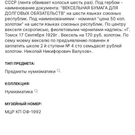
СССР (лента обвивает колосья шесть раз). Под гербом -
наименование документа: "ВЕКСЕЛЬНАЯ БУМАГА ДЛЯ
ДОЛГОВЫХ ОБЯЗАТЕЛЬСТВ" на шести языках союзных
республик. Под наименованиями - номинал "цена 50 коп.
золотом" на шести языках союзных республик. По центру
векселя скорописью, фиолетовыми чернилами надпись: «Г.
Томск 17 Сентября 1929г . Вексель на 170 руб. золотом. По
сему моему векселю по предъявлению повинен я
заплатить школе 2 й ступени № 4 сто семьдесят рублей
золотом. Николай Никифорович Валухов».
ТИП ПРЕДМЕТА:
Предметы нумизматики
КОЛЛЕКЦИЯ:
Нумизматика
МУЗЕЙНЫЙ НОМЕР:
МЦР КП ОФ-1992