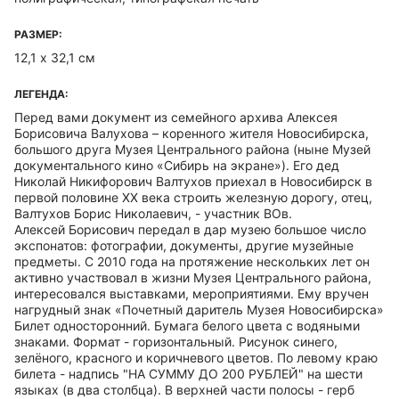
РАЗМЕР:
12,1 х 32,1 см
ЛЕГЕНДА:
Перед вами документ из семейного архива Алексея
Борисовича Валухова – коренного жителя Новосибирска,
большого друга Музея Центрального района (ныне Музей
документального кино «Сибирь на экране»). Его дед
Николай Никифорович Валтухов приехал в Новосибирск в
первой половине ХХ века строить железную дорогу, отец,
Валтухов Борис Николаевич, - участник ВОв.
Алексей Борисович передал в дар музею большое число
экспонатов: фотографии, документы, другие музейные
предметы. С 2010 года на протяжение нескольких лет он
активно участвовал в жизни Музея Центрального района,
интересовался выставками, мероприятиями. Ему вручен
нагрудный знак «Почетный даритель Музея Новосибирска»
Билет односторонний. Бумага белого цвета с водяными
знаками. Формат - горизонтальный. Рисунок синего,
зелёного, красного и коричневого цветов. По левому краю
билета - надпись "НА СУММУ ДО 200 РУБЛЕЙ" на шести
языках (в два столбца). В верхней части полосы - герб