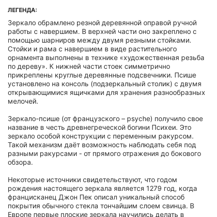
ЛЕГЕНДА:
Зеркало обрамлено резной деревянной оправой ручной
работы с навершием. В верхней части оно закреплено с
помощью шарниров между двумя резными стойками.
Стойки и рама с навершием в виде растительного
орнамента выполнены в технике «художественная резьба
по дереву». К нижней части стоек симметрично
прикреплены круглые деревянные подсвечники. Псише
установлено на консоль (подзеркальный столик) с двумя
открывающимися ящичками для хранения разнообразных
мелочей.
Зеркало-псише (от французского – psyche) получило свое
название в честь древнегреческой богини Психеи. Это
зеркало особой конструкции с переменным ракурсом.
Такой механизм даёт возможность наблюдать себя под
разными ракурсами - от прямого отражения до бокового
обзора.
Некоторые источники свидетельствуют, что годом
рождения настоящего зеркала является 1279 год, когда
францисканец Джон Пек описал уникальный способ
покрытия обычного стекла тончайшим слоем свинца. В
Европе первые плоские зеркала научились делать в