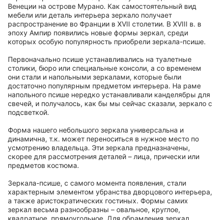
Венеции на острове Мурано. Как самостоятельный вид
мебели или деталь интерьера зеркало получает
распространение во Франции в XVII столетии. В XVIII в. в
эпоху Ампир появились новые формы зеркал, среди
которых особую популярность приобрели зеркала-псише.
Первоначально псише устанавливались на туалетные
столики, бюро или специальные консоли, а со временем
они стали и напольными зеркалами, которые были
достаточно популярным предметом интерьера. На раме
напольного псише нередко устанавливали канделябры для
свечей, и получалось, как бы мы сейчас сказали, зеркало с
подсветкой.
Форма нашего небольшого зеркала универсальна и
динамична, т.к. может переноситься в нужное место по
усмотрению владельца. Эти зеркала предназначены,
скорее для рассмотрения деталей – лица, прически или
предметов костюма.
Зеркала-псише, с самого момента появления, стали
характерным элементом убранства дворцового интерьера,
а также аристократических гостиных. Формы самих
зеркал весьма разнообразны – овальное, круглое,
квадратное. прямоугольное. Для обрамления зеркал