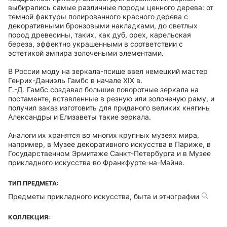
выбирались самые различные породы ценного дерева: от
темной фактуры полированного красного дерева с
декоративными бронзовыми накладками, до светлых
пород древесины, таких, как дуб, орех, карельская
береза, эффектно украшенными в соответствии с
эстетикой ампира золочеными элементами.
В России моду на зеркала-псише ввел немецкий мастер
Генрих-Даниэль Гамбс в начале XIX в.
Г.-Д. Гамбс создавал большие поворотные зеркала на
постаменте, вставленные в резную или золоченую раму, и
получил заказ изготовить для приданого великих княгинь
Александры и Елизаветы такие зеркала.
Аналоги их хранятся во многих крупных музеях мира,
например, в Музее декоративного искусства в Париже, в
Государственном Эрмитаже Санкт-Петербурга и в Музее
прикладного искусства во Франкфурте-на-Майне.
ТИП ПРЕДМЕТА:
Предметы прикладного искусства, быта и этнографии
КОЛЛЕКЦИЯ: