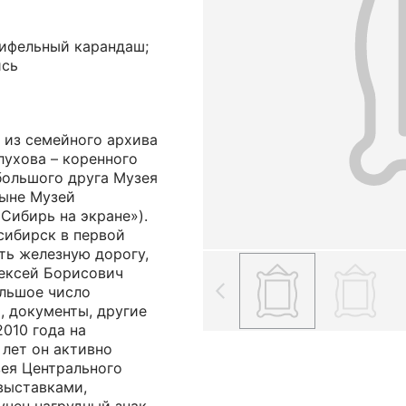
рифельный карандаш;
ись
 из семейного архива
лухова – коренного
большого друга Музея
ныне Музей
Сибирь на экране»).
сибирск в первой
ть железную дорогу,
лексей Борисович
ольшое число
, документы, другие
010 года на
лет он активно
зея Центрального
выставками,