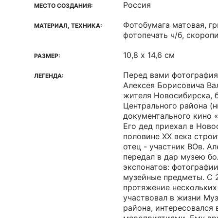
Россия
МЕСТО СОЗДАНИЯ:
Фотобумага матовая, г
МАТЕРИАЛ, ТЕХНИКА:
фотопечать ч/б, скороп
10,8 х 14,6 см
РАЗМЕР:
Перед вами фотография
ЛЕГЕНДА:
Алексея Борисовича Ва
жителя Новосибирска, 
Центрального района (
документального кино «
Его дед приехал в Ново
половине ХХ века строи
отец - участник ВОв. А
передал в дар музею б
экспонатов: фотографии
музейные предметы. С 2
протяжение нескольких 
участвовал в жизни Му
района, интересовался 