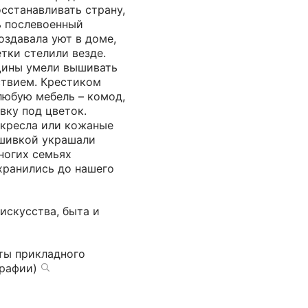
осстанавливать страну,
ь послевоенный
оздавала уют в доме,
тки стелили везде.
щины умели вышивать
ствием. Крестиком
любую мебель – комод,
вку под цветок.
 кресла или кожаные
ышивкой украшали
ногих семьях
ранились до нашего
искусства, быта и
ты прикладного
графии)