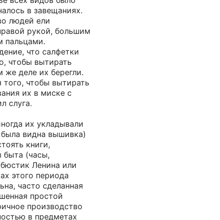
ье всех видов было
алось в завещаниях.
во людей ели
правой рукой, большим
м пальцами.
дение, что салфетки
о, чтобы вытирать
м же деле их берегли.
 того, чтобы вытирать
ания их в миске с
л слуга.
иногда их укладывали
 была видна вышивка)
стоять книги,
 быта (часы,
 бюстик Ленина или
ах этого периода
ьна, часто сделанная
шенная простой
ричное производство
ностью в предметах