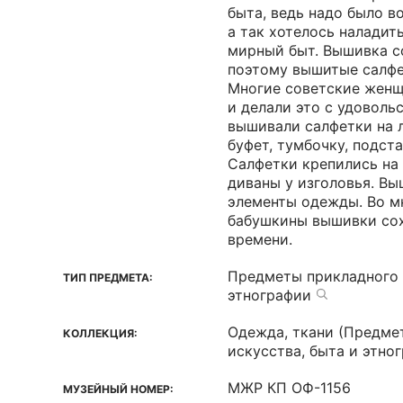
быта, ведь надо было в
а так хотелось наладит
мирный быт. Вышивка с
поэтому вышитые салфе
Многие советские жен
и делали это с удоволь
вышивали салфетки на 
буфет, тумбочку, подста
Салфетки крепились на
диваны у изголовья. В
элементы одежды. Во м
бабушкины вышивки сох
времени.
Предметы прикладного 
ТИП ПРЕДМЕТА:
этнографии
Одежда, ткани (Предме
КОЛЛЕКЦИЯ:
искусства, быта и этно
МЖР КП ОФ-1156
МУЗЕЙНЫЙ НОМЕР: