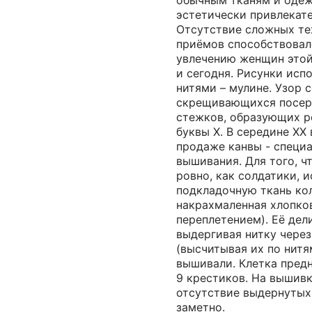
обычным тканям и одеж
эстетически привлекат
Отсутствие сложных те
приёмов способствова
увлечению женщин этой 
и сегодня. Рисунки ис
нитями – мулине. Узор 
скрещивающихся посер
стежков, образующих р
буквы Х. В середине ХХ 
продаже канвы - специа
вышивания. Для того, ч
ровно, как солдатики, 
подкладочную ткань ко
накрахмаленная хлопко
переплетением). Её дел
выдергивая нитку чере
(высчитывая их по нитя
вышивали. Клетка предн
9 крестиков. На вышивк
отсутствие выдернутых
заметно.