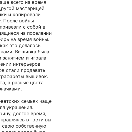
аще всего на время
другой мастерицей
ики и копировали
. После войны
привезли с собой в
дящиеся на поселении
ирь на время войны.
как это делалось
ками. Вышивка была
 занятием и играла
ении интерьеров.
ов стали продавать
 трафареты вышивок.
та, а разные цвета
значками.
оветских семьях чаще
для украшения.
рину, долгое время,
тправляясь в гости вы
 свою собственную