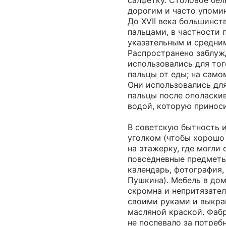
салфетку. Столовое бел
дорогим и часто упомин
До XVII века большинст
пальцами, в частности 
указательным и средни
Распространено заблуж
использовались для тог
пальцы от еды; на само
Они использовались для
пальцы после ополаскив
водой, которую приноси
В советскую бытность 
уголком (чтобы хорошо
на этажерку, где могли 
повседневные предметы
календарь, фотография,
Пушкина). Мебель в дом
скромна и непритязател
своими руками и выкра
масляной краской. Фаб
не поспевало за потреб