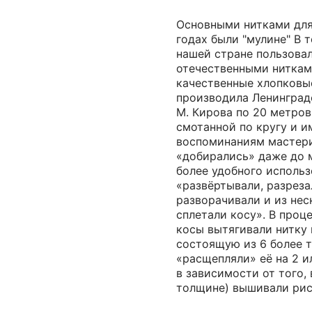
Основными нитками для
годах были "мулине" В 
нашей стране пользова
отечественными ниткам
качественные хлопковы
производила Ленинград
М. Кирова по 20 метров
смотанной по кругу и 
воспоминаниям мастери
«добирались» даже до 
более удобного использ
«развёртывали, разреза
разворачивали и из нес
сплетали косу». В проц
косы вытягивали нитку 
состоящую из 6 более т
«расщепляли» её на 2 и
в зависимости от того, 
толщине) вышивали рис