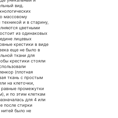
де уникальный и
ельный вид.
хнологических
ло массовому
техникой и в старину,
полняются цветными
состоит из одинаковых
едине лицевых
овные крестики в виде
века еще не было в
льной ткани для
тобы крестики стояли
использовали
ленкор (плотная
вая ткань с простым
или на клеточки,
з равные промежутки
м), и по этим клеткам
азначалась для 4 или
е после стирки
 нитей было не