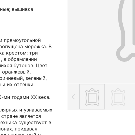
тные; вышивка
ни прямоугольной
ропущена мережка. В
ка крестом: три
), в обрамлении
ихся бутонов. Цвет
, оранжевый,
ричневый, зеленый,
 и их оттенки.
-ми годами ХХ века.
улярных и узнаваемых
 стране является
техника существует в
ионах, придавая