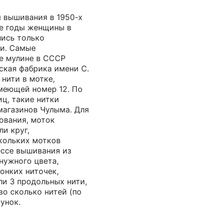
 вышивания в 1950-х
те годы женщины в
лись только
и. Самые
е мулине в СССР
ская фабрика имени С.
 нити в мотке,
имеющей номер 12. По
ц, такие нитки
магазинов Чулыма. Для
ования, моток
ли круг,
кольких мотков
ессе вышивания из
нужного цвета,
онких ниточек,
ли 3 продольных нити,
во сколько нитей (по
унок.