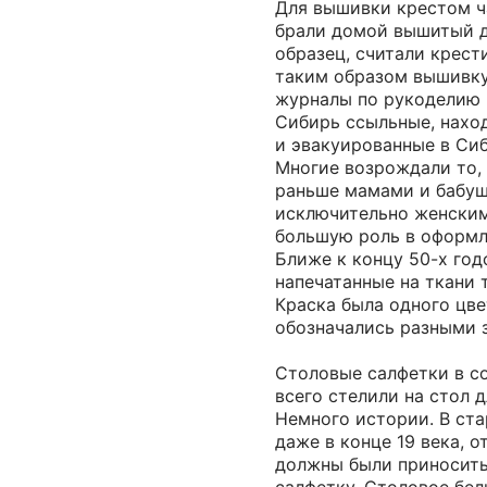
Для вышивки крестом ч
брали домой вышитый 
образец, считали крест
таким образом вышивку
журналы по рукоделию 
Сибирь ссыльные, нахо
и эвакуированные в Сиб
Многие возрождали то, 
раньше мамами и бабуш
исключительно женским
большую роль в оформл
Ближе к концу 50-х год
напечатанные на ткани
Краска была одного цве
обозначались разными 
Столовые салфетки в с
всего стелили на стол 
Немного истории. В ста
даже в конце 19 века, о
должны были приносить