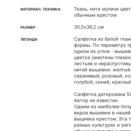
Ткань, нити мулине цве
МАТЕРИАЛ, ТЕХНИКА:
обычным крестом
30,5х36,2 см
РАЗМЕР:
Салфетка из белой тка
ЛЕГЕНДА:
формы. По периметру п
одном из углов - вышив
цветка (анютины глазки
листьев и нераспустивш
нитей вышивки: желтый
сиреневый, розовый, ко
голубой, синий, красный
Салфетка датирована 50
Автор не известен.
Одним из наиболее поп
видов вышивки в нашей
вышивка крестом. Эта 
разных культурах и рег